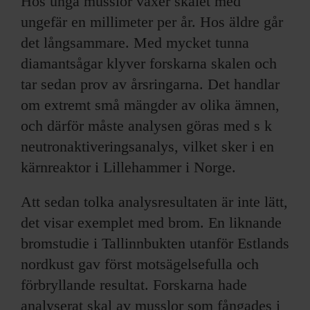
Hos unga musslor växer skalet med
ungefär en millimeter per år. Hos äldre går
det långsammare. Med mycket tunna
diamantsågar klyver forskarna skalen och
tar sedan prov av årsringarna. Det handlar
om extremt små mängder av olika ämnen,
och därför måste analysen göras med s k
neutronaktiveringsanalys, vilket sker i en
kärnreaktor i Lillehammer i Norge.
Att sedan tolka analysresultaten är inte lätt,
det visar exemplet med brom. En liknande
bromstudie i Tallinnbukten utanför Estlands
nordkust gav först motsägelsefulla och
förbryllande resultat. Forskarna hade
analyserat skal av musslor som fångades i