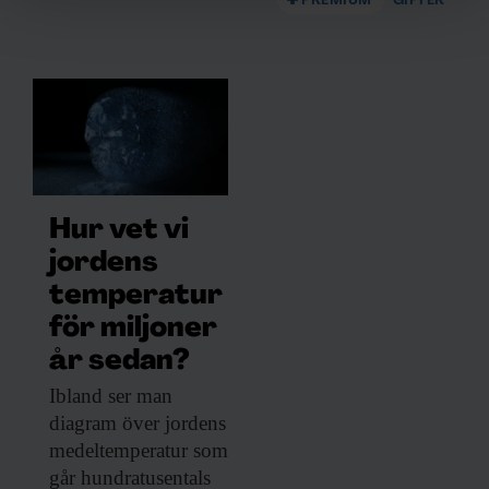
PREMIUM
GIFTER
och annonserna till användarna, tillhandahålla funktioner
för sociala medier och analysera vår trafik. Vi
vidarebefordrar även sådana identifierare och annan
information från din enhet till de sociala medier och
annons- och analysföretag som vi samarbetar med.
Dessa kan i sin tur kombinera informationen med annan
information som du har tillhandahållit eller som de har
samlat in när du har använt deras tjänster.
Hur vet vi
jordens
temperatur
för miljoner
år sedan?
Ibland ser man
diagram över jordens
medeltemperatur som
går hundratusentals