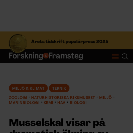
S
ö
Årets tidskrift populärpress 2025
k
e
f
Prenumerera
t
e
r
Logga in
:
MILJÖ & KLIMAT
TEKNIK
ZOOLOGI
NATURHISTORISKA RIKSMUSEET
MILJÖ
NYHETSBREV
MARINBIOLOGI
KEMI
HAV
BIOLOGI
ÄMNEN
Musselskal visar på