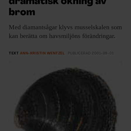
dramatisk ökning av
ARKIV & E-TIDNING
brom
LYSSNA/PODD
Med diamantsågar klyvs musselskalen som
EVENEMANG & RESOR
kan berätta om havsmiljöns förändringar.
SHOP
TEXT
ANN-KRISTIN WENTZEL
PUBLICERAD
2001-09-01
KONTAKTA F&F
SKRIV I F&F
PRENUMERERA PÅ F&F
ANNONSERA I F&F
OM F&F