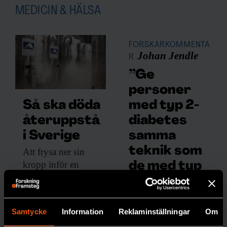
MEDICIN & HÄLSA
FORSKARKOMMENTA
Johan Jendle
R
”Ge
personer
med typ 2-
Så ska döda
diabetes
återuppstå
samma
i Sverige
teknik som
Att frysa ner
sin
kropp inför en
de med typ
eventuell
1”
återuppståndelse
Att de
kostar drygt två
inte
Samtycke
Information
Reklaminställningar
Om
miljoner kronor. Nu
erbjuds