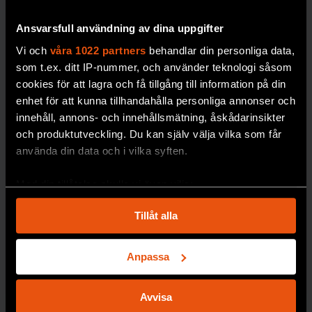
planeras ett lager för
löpand
djupfrysta människor
e
Ansvarsfull användning av dina uppgifter
i norra Sverige.
mätnin
Vi och
våra 1022 partners
behandlar din personliga data,
PREMIUM
g av
som t.ex. ditt IP-nummer, och använder teknologi såsom
blodso
DÖDLIGHET
cookies för att lagra och få tillgång till information på din
cker
enhet för att kunna tillhandahålla personliga annonser och
blir
innehåll, annons- och innehållsmätning, åskådarinsikter
dyrare i
och produktutveckling. Du kan själv välja vilka som får
längde
använda din data och i vilka syften.
n,
skriver
Med din tillåtelse skulle vi även vilja:
forskar
Samla in information om din geografiska plats
Tillåt alla
en
som kan ha en noggrannhet på upp till flera meter
Johan
Identifiera din enhet genom att aktivt skanna den
för specifika kännetecken (fingeravtryck)
Jendle.
Anpassa
Ta reda på mer om hur dina personliga uppgifter
DIABETE
S
behandlas och ställ in dina preferenser i
detaljsektionen
.
Avvisa
Du kan ändra eller dra tillbaka ditt samtycke när som