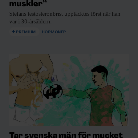
muskler”
Stefans testosteronbrist upptäcktes
först när han
var i 30-årsåldern.
PREMIUM
HORMONER
Tar svenska män för mycket