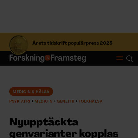
S
ö
Årets tidskrift populärpress 2025
k
e
f
Prenumerera
t
e
r
Logga in
:
MEDICIN & HÄLSA
PSYKIATRI
MEDICIN
GENETIK
FOLKHÄLSA
NYHETSBREV
Nyupptäckta
ÄMNEN
genvarianter kopplas