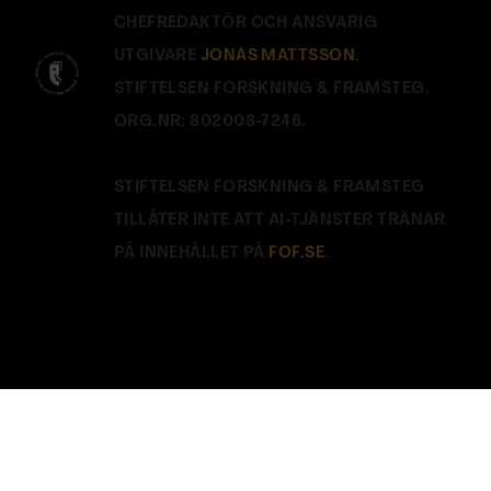
CHEFREDAKTÖR OCH ANSVARIG
UTGIVARE
JONAS MATTSSON
.
STIFTELSEN FORSKNING & FRAMSTEG.
ORG.NR: 802008-7246.
STIFTELSEN FORSKNING & FRAMSTEG
TILLÅTER INTE ATT AI-TJÄNSTER TRÄNAR
PÅ INNEHÅLLET PÅ
FOF.SE
.
Stäng