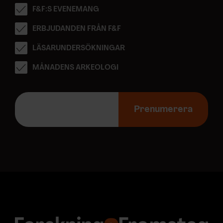
F&F:S EVENEMANG
ERBJUDANDEN FRÅN F&F
LÄSARUNDERSÖKNINGAR
MÅNADENS ARKEOLOGI
E
-
Prenumerera
p
o
s
t
a
d
r
e
s