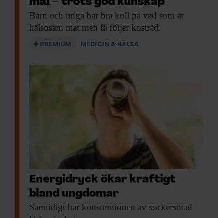
mål – trots god kunskap
Barn och unga
har bra koll på vad som är
hälsosam mat men få följer kostråd.
PREMIUM
MEDICIN & HÄLSA
Energidryck ökar kraftigt
bland ungdomar
Samtidigt har konsumtionen
av sockersötad