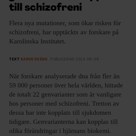
ARKIV & E-TIDNING
till schizofreni
LYSSNA/PODD
Flera nya mutationer, som ökar risken för
schizofreni, har upptäckts av forskare på
EVENEMANG & RESOR
Karolinska Institutet.
SHOP
TEXT
KARIN SVENS
PUBLICERAD
2013-09-06
KONTAKTA F&F
När forskare analyserade dna från fler än
SKRIV I F&F
59 000 personer över hela världen, hittade
de totalt 22 genvarianter som är vanligare
PRENUMERERA PÅ F&F
hos personer med schizofreni. Tretton av
dessa har inte kopplats till sjukdomen
ANNONSERA I F&F
tidigare. Genvarianterna kan kopplas till
olika förändringar i hjärnans biokemi.
OM F&F