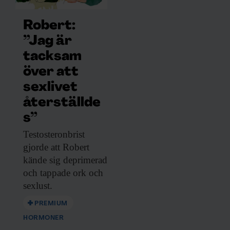
Robert:
”Jag är
tacksam
över att
sexlivet
återställde
s”
Testosteronbrist
gjorde att
Robert
kände sig deprimerad
och tappade ork och
sexlust.
PREMIUM
HORMONER