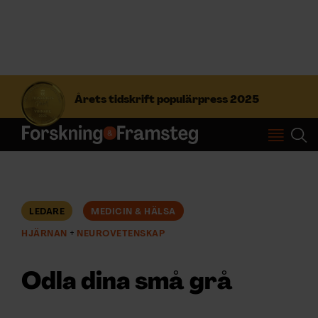
S
ö
Årets tidskrift populärpress 2025
k
e
f
Prenumerera
t
e
r
Logga in
:
LEDARE
MEDICIN & HÄLSA
HJÄRNAN
NEUROVETENSKAP
NYHETSBREV
Odla dina små grå
ÄMNEN