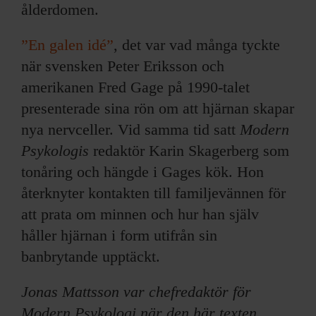
ålderdomen.
”En galen idé”
, det var vad många tyckte
när svensken Peter Eriksson och
amerikanen Fred Gage på 1990-talet
presenterade sina rön om att hjärnan skapar
nya nervceller. Vid samma tid satt
Modern
Psykologis
redaktör Karin Skagerberg som
tonåring och hängde i Gages kök. Hon
återknyter kontakten till familjevännen för
att prata om minnen och hur han själv
håller hjärnan i form utifrån sin
banbrytande upptäckt.
Jonas Mattsson var chefredaktör för
Modern Psykologi när den här texten