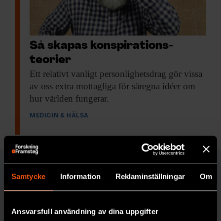
Så skapas konspirations­
teorier
Ett relativt vanligt
personlighetsdrag gör vissa
av oss extra mottagliga för säregna idéer om
hur världen fungerar.
MEDICIN & HÄLSA
MEDICIN & HÄLSA
Samtycke
Information
Reklaminställningar
Om
FORSKARKOMMENTA
Ansvarsfull användning av dina uppgifter
Johan Jendle
R