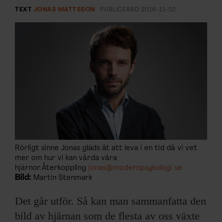
ARKIV & E-TIDNING
TEXT
JONAS MATTSSON
PUBLICERAD
2016-11-02
LYSSNA/PODD
EVENEMANG & RESOR
SHOP
KONTAKTA F&F
SKRIV I F&F
Rörligt sinne Jonas gläds åt att leva i en tid då vi vet
mer om hur vi kan vårda våra
PRENUMERERA PÅ F&F
hjärnor.Återkoppling
jonas@modernpsykologi.se
Bild:
Martin Stenmark
ANNONSERA I F&F
Det går utför. Så kan man sammanfatta den
bild av hjärnan som de flesta av oss växte
OM F&F