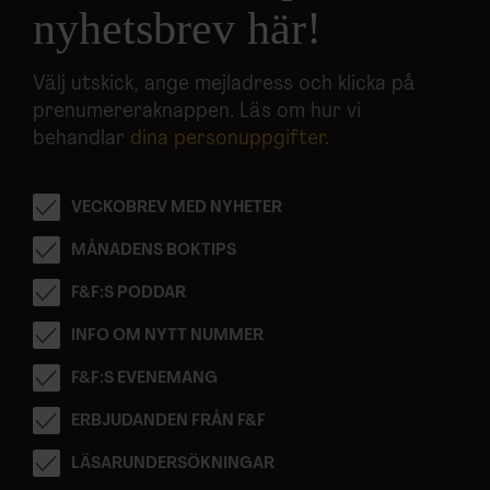
nyhetsbrev här!
Välj utskick, ange mejladress och klicka på
prenumereraknappen. Läs om hur vi
behandlar
dina personuppgifter
.
VECKOBREV MED NYHETER
MÅNADENS BOKTIPS
F&F:S PODDAR
INFO OM NYTT NUMMER
F&F:S EVENEMANG
ERBJUDANDEN FRÅN F&F
LÄSARUNDERSÖKNINGAR