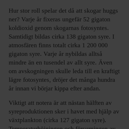
Hur stor roll spelar det då att skogar huggs
ner? Varje år fixeras ungefär 52 gigaton
koldioxid genom skogarnas fotosyntes.
Samtidigt bildas cirka 138 gigaton syre. I
atmosfären finns totalt cirka 1 200 000
gigaton syre. Varje år nybildas alltså
mindre än en tusendel av allt syre. Även
om avskogningen skulle leda till en kraftigt
lägre fotosyntes, dröjer det många hundra
år innan vi börjar kippa efter andan.
Viktigt att notera är att nästan hälften av
syreproduktionen sker i havet med hjälp av
växtplankton (cirka 127 gigaton syre).
Temperaturhöjningen och försurningen av