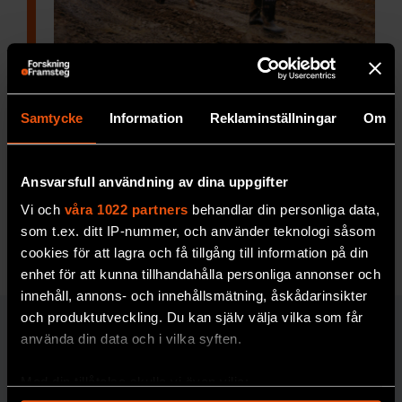
Vulkanutbrott kan förklara
cancerepidemi
Samtycke
Information
Reklaminställningar
Om
Andelen icke-rökande kvinnor
som dör av
lungcancer är upp till tjugo gånger högre i
Xuan Wei-distriktet i södra Kina än i övriga
Ansvarsfull användning av dina uppgifter
delar av landet.
Vi och
våra 1022 partners
behandlar din personliga data,
som t.ex. ditt IP-nummer, och använder teknologi såsom
MEDICIN & HÄLSA
cookies för att lagra och få tillgång till information på din
enhet för att kunna tillhandahålla personliga annonser och
innehåll, annons- och innehållsmätning, åskådarinsikter
och produktutveckling. Du kan själv välja vilka som får
MILJÖ & KLIMAT
använda din data och i vilka syften.
Med din tillåtelse skulle vi även vilja: