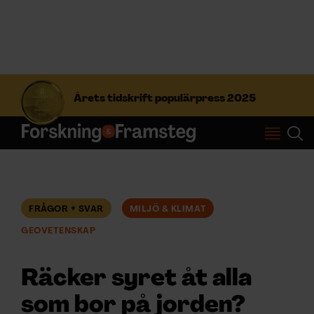
S
ö
Årets tidskrift populärpress 2025
k
e
f
Prenumerera
t
e
r
Logga in
:
FRÅGOR + SVAR
MILJÖ & KLIMAT
GEOVETENSKAP
NYHETSBREV
Räcker syret åt alla
ÄMNEN
som bor på jorden?