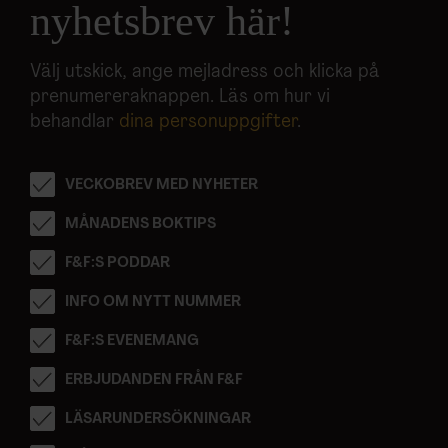
nyhetsbrev här!
Välj utskick, ange mejladress och klicka på
prenumereraknappen. Läs om hur vi
behandlar
dina personuppgifter
.
VECKOBREV MED NYHETER
MÅNADENS BOKTIPS
F&F:S PODDAR
INFO OM NYTT NUMMER
F&F:S EVENEMANG
ERBJUDANDEN FRÅN F&F
LÄSARUNDERSÖKNINGAR