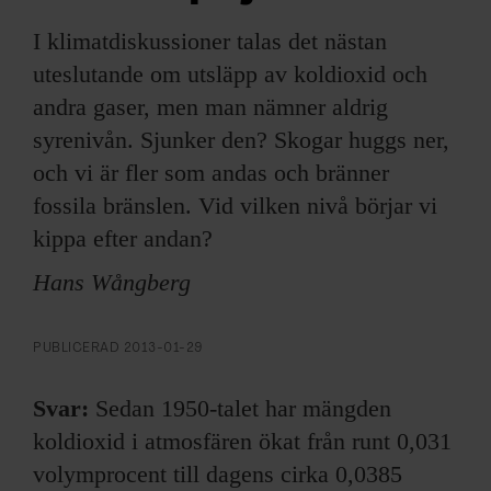
ARKIV & E-TIDNING
I klimatdiskussioner talas det nästan
LYSSNA/PODD
uteslutande om utsläpp av koldioxid och
andra gaser, men man nämner aldrig
EVENEMANG & RESOR
syrenivån. Sjunker den? Skogar huggs ner,
och vi är fler som andas och bränner
SHOP
fossila bränslen. Vid vilken nivå börjar vi
kippa efter andan?
KONTAKTA F&F
Hans Wångberg
SKRIV I F&F
PUBLICERAD
2013-01-29
PRENUMERERA PÅ F&F
Svar:
Sedan 1950-talet har mängden
ANNONSERA I F&F
koldioxid i atmosfären ökat från runt 0,031
volymprocent till dagens cirka 0,0385
OM F&F