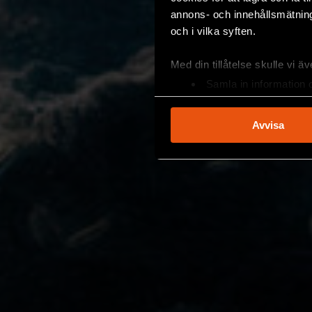
annons- och innehållsmätning
och i vilka syften.
Med din tillåtelse skulle vi äve
Samla in information 
Identifiera din enhet 
Ta reda på mer om hur dina pe
Avvisa
eller dra tillbaka ditt samtyc
Vi använder enhetsidentifierar
sociala medier och analysera 
till de sociala medier och a
med annan information som du 