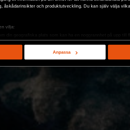
, åskådarinsikter och produktutveckling. Du kan själv välja vilk
n vilja:
om din geografiska plats som kan ha en noggrannhet på upp till f
genom att aktivt skanna den för specifika kännetecken (fingeravt
rsonliga uppgifter behandlas och ställ in dina preferenser i
deta
Anpassa
ke när som helst från cookie-förklaringen.
e för att anpassa innehållet och annonserna till användarna, tillh
vår trafik. Vi vidarebefordrar även sådana identifierare och anna
nnons- och analysföretag som vi samarbetar med. Dessa kan i sin
har tillhandahållit eller som de har samlat in när du har använt 