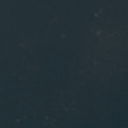
EVENEMANG & RESOR
SHOP
KONTAKTA F&F
SKRIV I F&F
PRENUMERERA PÅ F&F
ANNONSERA I F&F
OM F&F