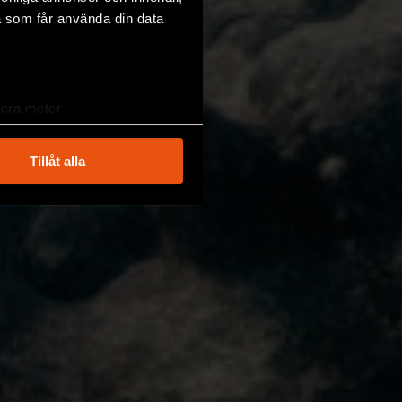
a som får använda din data
lera meter
ryck)
ljsektionen
. Du kan ändra
Tillåt alla
andahålla funktioner för
n information från din enhet
 tur kombinera informationen
deras tjänster.