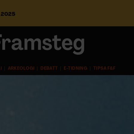
s 2025
S
ö
k
e
f
t
e
r
I
ARKEOLOGI
DEBATT
E-TIDNING
TIPSA F&F
: