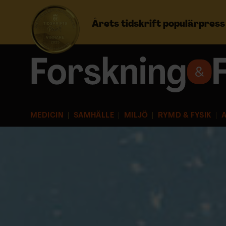
Årets tidskrift populärpres
Prenumerera
Logga in
MEDICIN
SAMHÄLLE
MILJÖ
RYMD & FYSIK
A
NYHETSBREV
ÄMNEN
ARKIV & E-TIDNING
LYSSNA/PODD