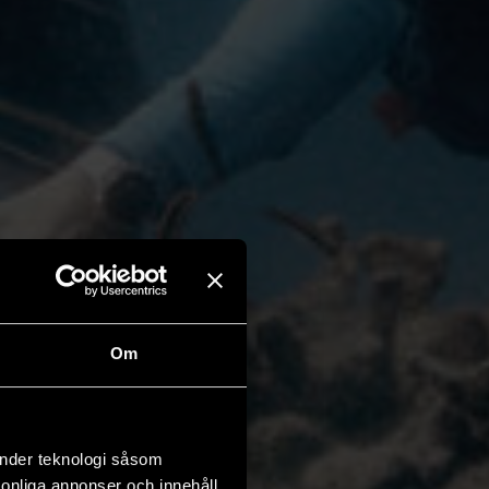
Om
änder teknologi såsom
rsonliga annonser och innehåll,