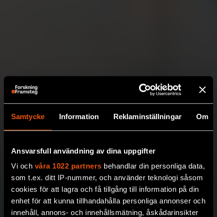
Samtycke
Information
Reklaminställningar
Om
Ansvarsfull användning av dina uppgifter
Vi och
våra 1022 partners
behandlar din personliga data,
som t.ex. ditt IP-nummer, och använder teknologi såsom
cookies för att lagra och få tillgång till information på din
enhet för att kunna tillhandahålla personliga annonser och
innehåll, annons- och innehållsmätning, åskådarinsikter