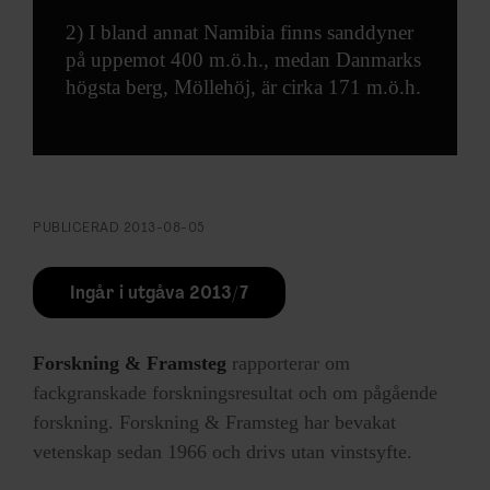
2) I bland annat Namibia finns sanddyner
på uppemot 400 m.ö.h., medan Danmarks
högsta berg, Möllehöj, är cirka 171 m.ö.h.
PUBLICERAD
2013-08-05
Ingår i utgåva 2013/7
Forskning & Framsteg
rapporterar om
fackgranskade forskningsresultat och om pågående
forskning. Forskning & Framsteg har bevakat
vetenskap sedan 1966 och drivs utan vinstsyfte.