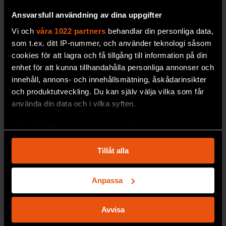
om
Ansvarsfull användning av dina uppgifter
miljögifter
Vi och
våra 1022 partners
behandlar din personliga data,
Miljöprovbanken vid
som t.ex. ditt IP-nummer, och använder teknologi såsom
Naturhistoriska
cookies för att lagra och få tillgång till information på din
riksmuseet är en av
enhet för att kunna tillhandahålla personliga annonser och
världens äldsta och
innehåll, annons- och innehållsmätning, åskådarinsikter
mest omfattande. Nu
och produktutveckling. Du kan själv välja vilka som får
behöver den byggas
använda din data och i vilka syften.
ut.
Med din tillåtelse skulle vi även vilja:
PREMIUM
GIFTER
Samla in information om din geografiska plats
Tillåt alla
som kan ha en noggrannhet på upp till flera meter
Identifiera din enhet genom att aktivt skanna den
för specifika kännetecken (fingeravtryck)
Anpassa
Ta reda på mer om hur dina personliga uppgifter
behandlas och ställ in dina preferenser i
detaljsektionen
.
Avvisa
Du kan ändra eller dra tillbaka ditt samtycke när som