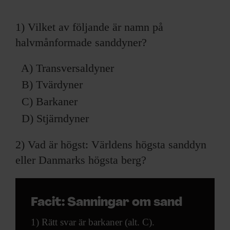
ARKIV & E-TIDNING
1) Vilket av följande är namn på
LYSSNA/PODD
halvmånformade sanddyner?
EVENEMANG & RESOR
A) Transversaldyner
B) Tvärdyner
SHOP
C) Barkaner
KONTAKTA F&F
D) Stjärndyner
SKRIV I F&F
2) Vad är högst: Världens högsta sanddyn
eller Danmarks högsta berg?
PRENUMERERA PÅ F&F
ANNONSERA I F&F
Facit: Sanningar om sand
1) Rätt svar är barkaner (alt. C).
OM F&F