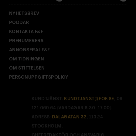
:
NYHETSBREV
PODDAR
KONTAKTA F&F
PRENUMERERA
ANNONSERA I F&F
OM TIDNINGEN
OM STIFTELSEN
PERSONUPPGIFTSPOLICY
KUNDTJÄNST:
KUNDTJANST@FOF.SE
, 08-
121 060 64 (VARDAGAR 8.30–17.00).
ADRESS:
DALAGATAN 32
, 113 24
STOCKHOLM.
CHEFREDAKTÖR OCH ANSVARIG