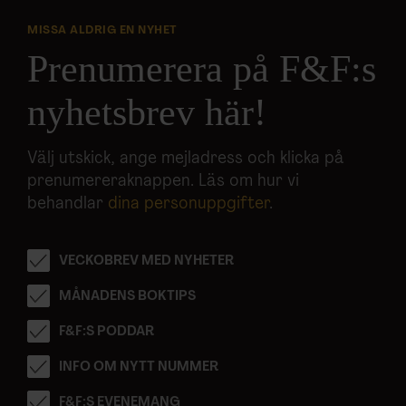
MISSA ALDRIG EN NYHET
Prenumerera på F&F:s
nyhetsbrev här!
Välj utskick, ange mejladress och klicka på
prenumereraknappen. Läs om hur vi
behandlar
dina personuppgifter
.
VECKOBREV MED NYHETER
MÅNADENS BOKTIPS
F&F:S PODDAR
INFO OM NYTT NUMMER
F&F:S EVENEMANG