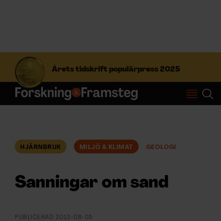
S
ö
Årets tidskrift populärpress 2025
k
e
f
Prenumerera
t
e
r
Logga in
:
HJÄRNBRUK
MILJÖ & KLIMAT
GEOLOGI
NYHETSBREV
Sanningar om sand
ÄMNEN
PUBLICERAD
2013-08-05