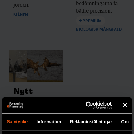
bedömningarna få
jorden.
bättre precision.
MÅNEN
PREMIUM
BIOLOGISK MÅNGFALD
Nytt
frysrum på
Naturhistor
iska säkrar
Samtycke
Information
Reklaminställningar
Om
forskning