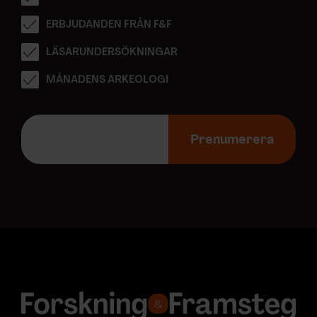
ERBJUDANDEN FRÅN F&F
LÄSARUNDERSÖKNINGAR
MÅNADENS ARKEOLOGI
E
-
Prenumerera
p
o
s
t
a
d
r
e
s
s