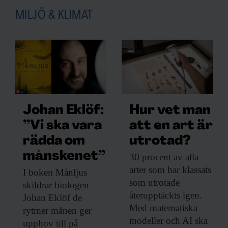
MILJÖ & KLIMAT
Johan Eklöf:
Hur vet man
”Vi ska vara
att en art är
rädda om
utrotad?
månskenet”
30 procent av
alla
arter som har klassats
I boken Månljus
som utrotade
skildrar biologen
återupptäckts igen.
Johan Eklöf de
Med matematiska
rytmer månen ger
modeller och AI ska
upphov till på