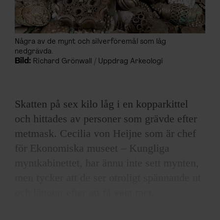
Några av de mynt och silverföremål som låg
nedgrävda.
Bild:
Richard Grönwall / Uppdrag Arkeologi
Skatten på sex kilo låg i en kopparkittel
och hittades av personer som grävde efter
metmask. Cecilia von Heijne som är chef
för Ekonomiska museet – Kungliga
myntkabinettet, har ännu inte sett mynten,
men tycker att de ser otroligt spännande ut
och längtar efter att få veta mer.
– Ibland kommer nyckelfynd som ändrar