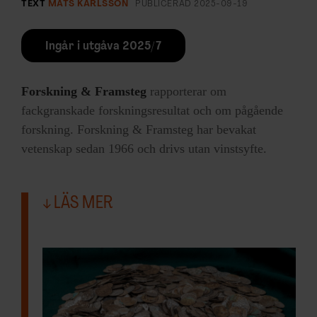
TEXT
MATS KARLSSON
PUBLICERAD
2025-09-19
på allt, som vår största silverskatt från
Spillings på Gotland. Jag tror det här har
Ingår i utgåva 2025/7
potential att vara ett sådant, säger hon.
Forskning & Framsteg
rapporterar om
fackgranskade forskningsresultat och om pågående
forskning. Forskning & Framsteg har bevakat
vetenskap sedan 1966 och drivs utan vinstsyfte.
Cecilia von Heijne som är
LÄS MER
chef för Ekonomiska
museet – Kungliga
myntkabinettet.
Bild:
Erik Lernestål,
Statens historiska museer
Upphittarna rapporterade in fyndet till