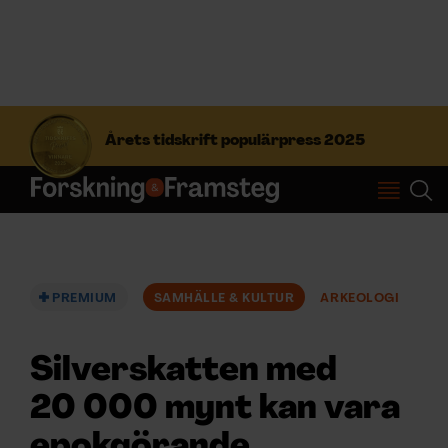
S
ö
Årets tidskrift populärpress 2025
k
e
f
Prenumerera
t
e
r
Logga in
:
PREMIUM
SAMHÄLLE & KULTUR
ARKEOLOGI
NYHETSBREV
Silverskatten med
ÄMNEN
20 000 mynt kan vara
epokgörande