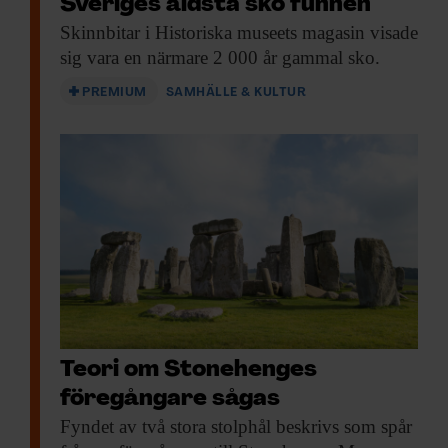
Sveriges äldsta sko funnen
Skinnbitar i Historiska
museets magasin visade
sig vara en närmare 2 000 år gammal sko.
PREMIUM
SAMHÄLLE & KULTUR
Mynt präglat för Knut Eriksson med
Biskopsmynt. 
texten ”KANUTUS”, det vill säga Knut på
hålla en kräkla
latin.
Bild:
Länsstyr
Bild:
Länsstyrelsen
Teori om Stonehenges
föregångare sågas
Svenska mynt från 1100-talet är dessutom
Fyndet av två
stora stolphål beskrivs som spår
ovanliga, då man under omkring 150 år