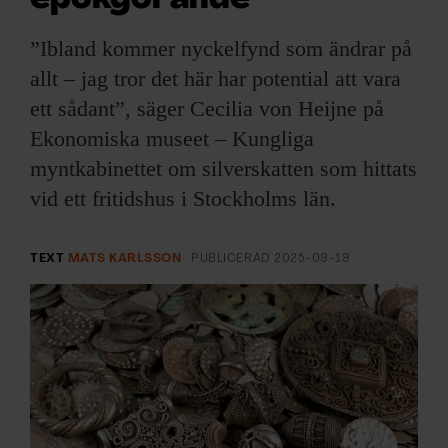
ARKIV & E-TIDNING
”Ibland kommer nyckelfynd som ändrar på
LYSSNA/PODD
allt – jag tror det här har potential att vara
ett sådant”, säger Cecilia von Heijne på
EVENEMANG & RESOR
Ekonomiska museet – Kungliga
myntkabinettet om silverskatten som hittats
SHOP
vid ett fritidshus i Stockholms län.
KONTAKTA F&F
TEXT
MATS KARLSSON
PUBLICERAD
2025-09-19
SKRIV I F&F
PRENUMERERA PÅ F&F
ANNONSERA I F&F
OM F&F