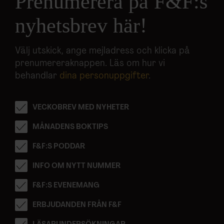
Prenumerera på F&F:s
nyhetsbrev här!
Välj utskick, ange mejladress och klicka på
prenumereraknappen. Läs om hur vi
behandlar
dina personuppgifter
.
VECKOBREV MED NYHETER
MÅNADENS BOKTIPS
F&F:S PODDAR
INFO OM NYTT NUMMER
F&F:S EVENEMANG
ERBJUDANDEN FRÅN F&F