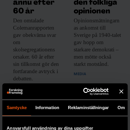
ännu efter
den folkliga
säger Sofia Andersson.
60 år
opinionen
Den omtalade
Opinionsmätningarn
När skatten rengjorts och undersökts ska
Colemanrapporten
as ankomst till
den värderas. Om Riksantikvarieämbetet
gav obekväma svar
Sverige på 1940-talet
beslutar att lösa in den till staten kommer
om
gav hopp om
upphittarna att få en rejäl hittelön.
skolsegregationens
starkare demokrati –
orsaker. 60 år efter
men mötte också
sin tillkomst gör den
starkt motstånd.
fortfarande avtryck i
MEDIA
debatten.
SOCIOLOGI
Samtycke
Information
Reklaminställningar
Om
Ansvarsfull användning av dina uppgifter