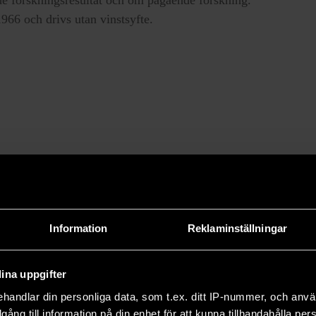
66 och drivs utan vinstsyfte.
Information
Reklaminställningar
ina uppgifter
handlar din personliga data, som t.ex. ditt IP-nummer, och anv
illgång till information på din enhet för att kunna tillhandahålla pe