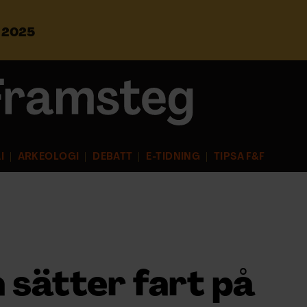
s 2025
S
ö
k
e
f
t
e
r
I
ARKEOLOGI
DEBATT
E-TIDNING
TIPSA F&F
:
 sätter fart på