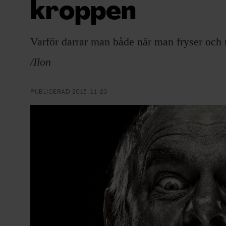
kroppen
EVENEMANG & RESOR
SHOP
Varför darrar man både när man fryser och 
KONTAKTA F&F
/Ilon
SKRIV I F&F
PUBLICERAD
2015-11-23
PRENUMERERA PÅ F&F
ANNONSERA I F&F
OM F&F