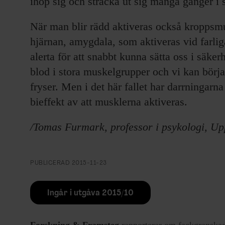
ihop sig och sträcka ut sig många gånger i 
När man blir rädd aktiveras också kroppsmu
hjärnan, amygdala, som aktiveras vid farliga s
alerta för att snabbt kunna sätta oss i säk
blod i stora muskelgrupper och vi kan börja 
fryser. Men i det här fallet har darrningarna
bieffekt av att musklerna aktiveras.
/Tomas Furmark, professor i psykologi, Upp
PUBLICERAD
2015-11-23
Ingår i utgåva 2015/10
Forskning & Framsteg
rapporterar om fackgranskad