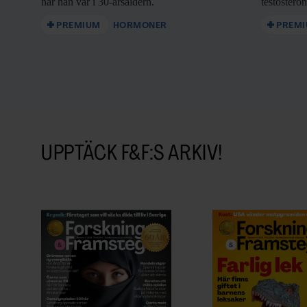
när han var i 30-årsåldern.
testostero
PREMIUM
HORMONER
PREM
UPPTÄCK F&F:S ARKIV!