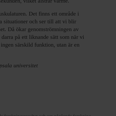
sekunden, vilket alstrar värme.
skulaturen. Det finns ett område i
ituationer och ser till att vi blir
erhet. Då ökar genomströmningen av
darra på ett liknande sätt som när vi
 ingen särskild funktion, utan är en
sala universitet
e forskningsresultat och om pågående forskning.