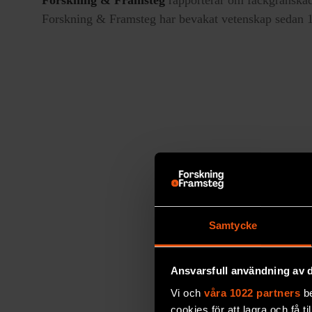
Forskning & Framsteg har bevakat vetenskap sedan 19
Samtycke
Ansvarsfull användning av d
Vi och
våra 1022 partners
be
cookies för att lagra och få t