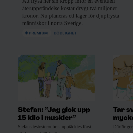
Att frysa ner
sin kropp inför en eventuell
återuppståndelse kostar drygt två miljoner
kronor. Nu planeras ett lager för djupfrysta
människor i norra Sverige.
PREMIUM
DÖDLIGHET
Stefan: ”Jag gick upp
Tar s
15 kilo i muskler”
mycke
Stefans testosteronbrist upptäcktes
först
Därför ger