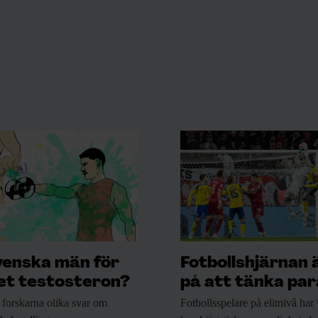
venska män för
Fotbollshjärnan 
t testosteron?
på att tänka para
 forskarna
olika svar om
Fotbollsspelare på elitnivå
har 