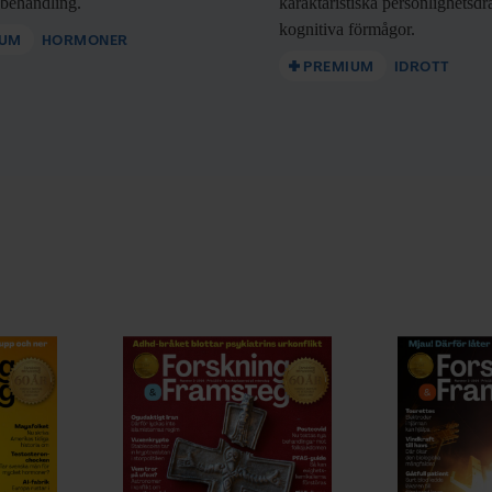
nbehandling.
karaktäristiska personlighetsd
kognitiva förmågor.
IUM
HORMONER
PREMIUM
IDROTT