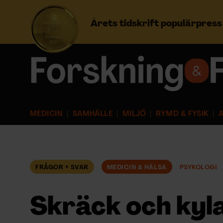
Årets tidskrift populärpres
Prenumerera
Logga in
MEDICIN
SAMHÄLLE
MILJÖ
RYMD & FYSIK
A
NYHETSBREV
ÄMNEN
FRÅGOR + SVAR
MEDICIN & HÄLSA
PSYKOLOGI
ARKIV & E-TIDNING
Skräck och kyla
LYSSNA/PODD