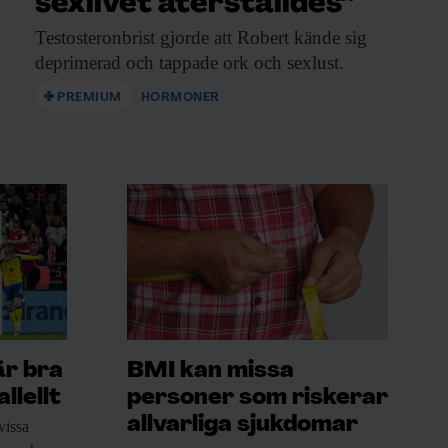
sexlivet återställdes”
Testosteronbrist gjorde att
Robert kände sig
deprimerad och tappade ork och sexlust.
PREMIUM
HORMONER
är bra
BMI kan missa
llellt
personer som riskerar
allvarliga sjukdomar
vissa