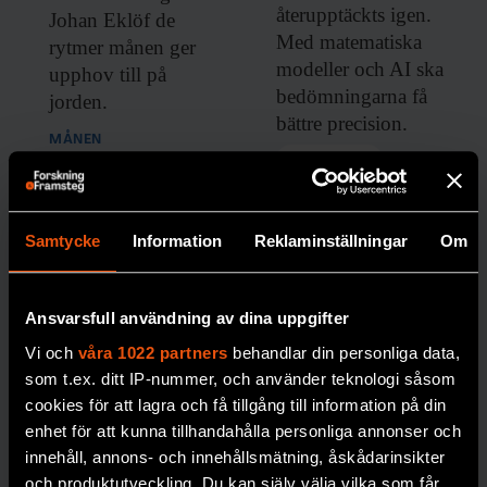
återupptäckts igen.
Johan Eklöf de
Med matematiska
rytmer månen ger
modeller och AI ska
upphov till på
bedömningarna få
jorden.
bättre precision.
MÅNEN
PREMIUM
BIOLOGISK MÅNGFALD
Samtycke
Information
Reklaminställningar
Om
Ansvarsfull användning av dina uppgifter
Vi och
våra 1022 partners
behandlar din personliga data,
som t.ex. ditt IP-nummer, och använder teknologi såsom
cookies för att lagra och få tillgång till information på din
Nytt
enhet för att kunna tillhandahålla personliga annonser och
frysrum på
innehåll, annons- och innehållsmätning, åskådarinsikter
Naturhistor
och produktutveckling. Du kan själv välja vilka som får