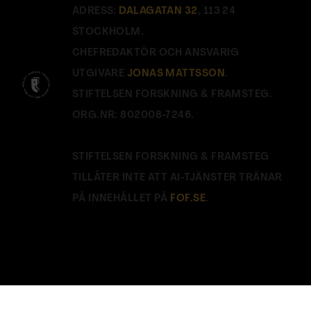
ADRESS:
DALAGATAN 32
, 113 24
STOCKHOLM.
CHEFREDAKTÖR OCH ANSVARIG
UTGIVARE
JONAS MATTSSON
.
STIFTELSEN FORSKNING & FRAMSTEG.
ORG.NR: 802008-7246.
STIFTELSEN FORSKNING & FRAMSTEG
TILLÅTER INTE ATT AI-TJÄNSTER TRÄNAR
PÅ INNEHÅLLET PÅ
FOF.SE
.