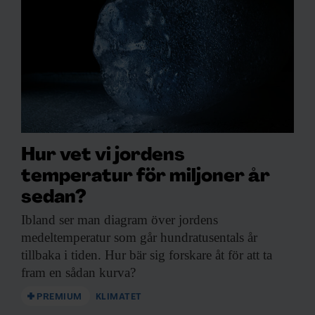
Dessa kan i sin tur kombinera informationen med annan
information som du har tillhandahållit eller som de har
samlat in när du har använt deras tjänster.
Hur vet vi jordens
temperatur för miljoner år
sedan?
Ibland ser man
diagram över jordens
medeltemperatur som går hundratusentals år
tillbaka i tiden. Hur bär sig forskare åt för att ta
fram en sådan kurva?
PREMIUM
KLIMATET