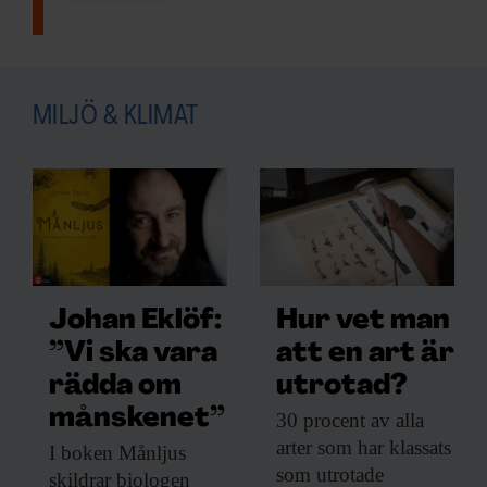
MILJÖ & KLIMAT
Johan Eklöf:
Hur vet man
”Vi ska vara
att en art är
rädda om
utrotad?
månskenet”
30 procent av
alla
arter som har klassats
I boken Månljus
som utrotade
skildrar biologen