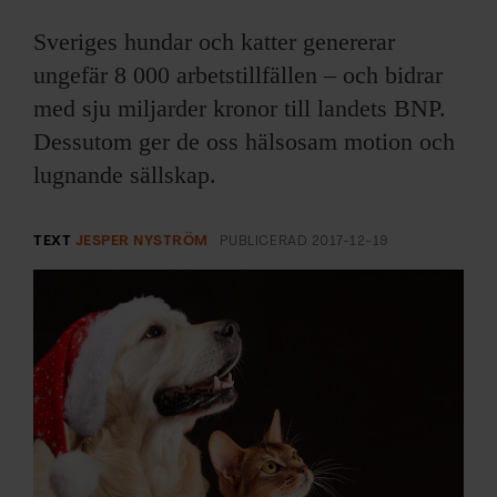
ARKIV & E-TIDNING
Sveriges hundar och katter genererar
LYSSNA/PODD
ungefär 8 000 arbetstillfällen – och bidrar
med sju miljarder kronor till landets BNP.
EVENEMANG & RESOR
Dessutom ger de oss hälsosam motion och
lugnande sällskap.
SHOP
KONTAKTA F&F
TEXT
JESPER NYSTRÖM
PUBLICERAD
2017-12-19
SKRIV I F&F
PRENUMERERA PÅ F&F
ANNONSERA I F&F
OM F&F