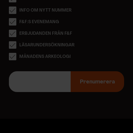
INFO OM NYTT NUMMER
F&F:S EVENEMANG
ERBJUDANDEN FRÅN F&F
LÄSARUNDERSÖKNINGAR
MÅNADENS ARKEOLOGI
E
-
Prenumerera
p
o
s
t
a
d
r