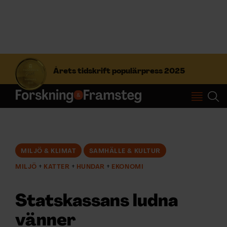
S
ö
Årets tidskrift populärpress 2025
k
e
f
Prenumerera
t
e
r
Logga in
:
MILJÖ & KLIMAT
SAMHÄLLE & KULTUR
MILJÖ
KATTER
HUNDAR
EKONOMI
NYHETSBREV
Statskassans ludna
ÄMNEN
vänner