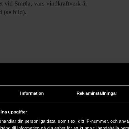
t vid Smøla, vars vindkraftverk är
 (se bild).
e forskningsresultat och om pågående forskning.
66 och drivs utan vinstsyfte.
Information
Reklaminställningar
ina uppgifter
handlar din personliga data, som t.ex. ditt IP-nummer, och anv
illgång till information på din enhet för att kunna tillhandahålla pe