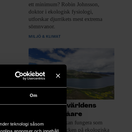
ett minimum? Robin Johnsson,
doktor i ekologisk fysiologi,
utforskar djurrikets mest extrema
sömnvanor.
MILJÖ & KLIMAT
Om
Därför blir världens
sjöar allt blåare
Förändringarna kan fungera
som
änder teknologi såsom
tidiga varningstecken på ekologiska
rsonliga annonser och innehåll,