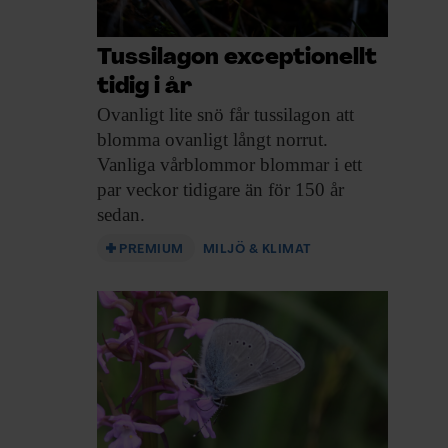
Tussilagon exceptionellt
tidig i år
Ovanligt lite snö
får tussilagon att
blomma ovanligt långt norrut.
Vanliga vårblommor blommar i ett
par veckor tidigare än för 150 år
sedan.
PREMIUM
MILJÖ & KLIMAT