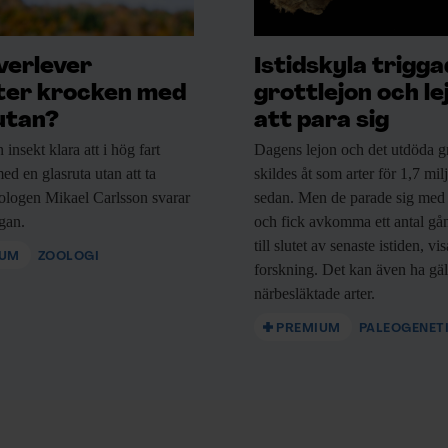
verlever
Istidskyla trigg
ter krocken med
grottlejon och le
utan?
att para sig
n
insekt klara att i hög fart
Dagens lejon och
det utdöda gr
ed en glasruta utan att ta
skildes åt som arter för 1,7 mil
ologen Mikael Carlsson svarar
sedan. Men de parade sig med
ågan.
och fick avkomma ett antal gå
till slutet av senaste istiden, vi
IUM
ZOOLOGI
forskning. Det kan även ha gäl
närbesläktade arter.
PREMIUM
PALEOGENET