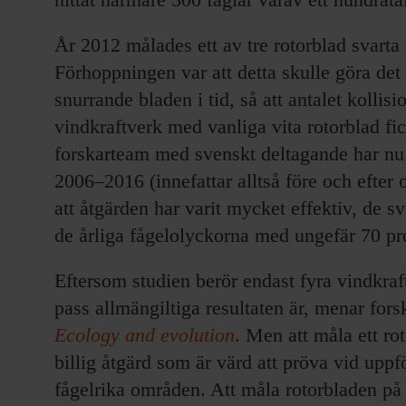
År 2012 målades ett av tre rotorblad svarta
Förhoppningen var att detta skulle göra det l
snurrande bladen i tid, så att antalet kolli
vindkraftverk med vanliga vita rotorblad fic
forskarteam med svenskt deltagande har nu 
2006–2016 (innefattar alltså före och efter
att åtgärden har varit mycket effektiv, de 
de årliga fågelolyckorna med ungefär 70 pr
Eftersom studien berör endast fyra vindkraft
pass allmängiltiga resultaten är, menar fors
Ecology and evolution
. Men att måla ett ro
billig åtgärd som är värd att pröva vid uppf
fågelrika områden. Att måla rotorbladen på 