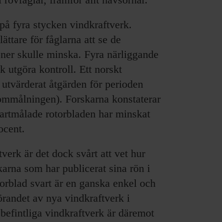
 på fyra stycken vindkraftverk.
ättare för fåglarna att se de
sioner skulle minska. Fyra närliggande
k utgöra kontroll. Ett norskt
utvärderat åtgärden för perioden
 ommålningen). Forskarna konstaterar
svartmålade rotorbladen har minskat
ocent.
verk är det dock svårt att vet hur
karna som har publicerat sina rön i
torblad svart är en ganska enkel och
örandet av nya vindkraftverk i
befintliga vindkraftverk är däremot