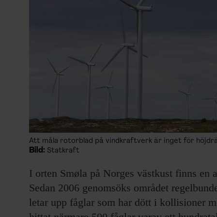
Att måla rotorblad på vindkraftverk är inget för höjdrä
Bild:
Statkraft
I orten Smøla på Norges västkust finns en a
Sedan 2006 genomsöks området regelbunde
letar upp fåglar som har dött i kollisioner
hittat närmare 500 fåglar varav ett hundrata