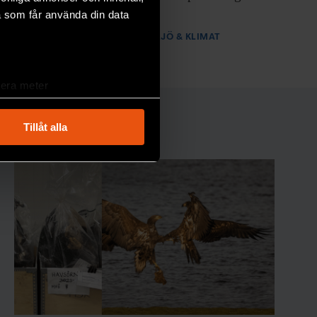
förändringar.
a som får använda din data
PREMIUM
MILJÖ & KLIMAT
lera meter
ryck)
ljsektionen
. Du kan ändra
Tillåt alla
andahålla funktioner för
n information från din enhet
 tur kombinera informationen
deras tjänster.