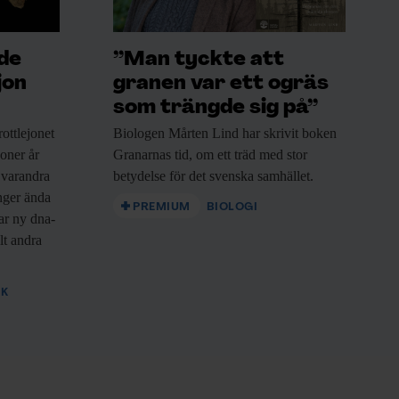
ade
”Man tyckte att
jon
granen var ett ogräs
som trängde sig på”
ottlejonet
Biologen Mårten Lind
har skrivit boken
joner år
Granarnas tid, om ett träd med stor
 varandra
betydelse för det svenska samhället.
nger ända
PREMIUM
BIOLOGI
sar ny dna-
lt andra
IK