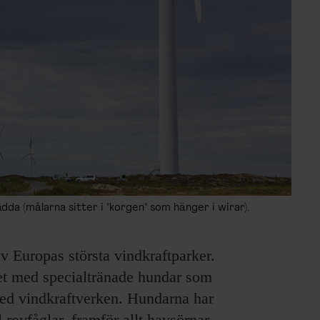
dda (målarna sitter i "korgen" som hänger i wirar).
v Europas största vindkraftparker.
t med specialtränade hundar som
 med vindkraftverken. Hundarna har
l rovfåglar, framför allt havsörnar.