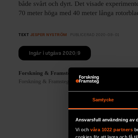
både svårt och dyrt. Det visade experimente
70 meter höga med 40 meter långa rotorblad
TEXT
JESPER NYSTRÖM
PUBLICERAD
2020-09-01
Ingår i utgåva 2020/9
Forskning & Framsteg
rapporterar om fackgranskad
Forskning & Framsteg har bevakat vetenskap sedan 19
Samtycke
Ansvarsfull användning av d
Vi och
våra 1022 partners
be
cookies för att lagra och få t