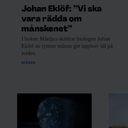
Johan Eklöf: ”Vi ska
vara rädda om
månskenet”
I boken Månljus
skildrar biologen Johan
Eklöf de rytmer månen ger upphov till på
jorden.
MÅNEN