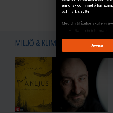
annons- och innehållsmätning
och i vilka syften.
Med din tillåtelse skulle vi äve
Samla in information 
Identifiera din enhet 
MILJÖ & KLIMAT
Ta reda på mer om hur dina pe
Avvisa
eller dra tillbaka ditt samtyc
Vi använder enhetsidentifierar
sociala medier och analysera 
till de sociala medier och a
med annan information som du 