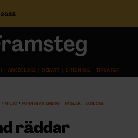
s 2025
S
ö
k
e
f
t
e
r
I
ARKEOLOGI
DEBATT
E-TIDNING
TIPSA F&F
:
D
MILJÖ
FÖRNYBAR ENERGI
FÅGLAR
EKOLOGI
ad räddar