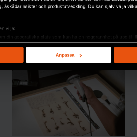
, åskådarinsikter och produktutveckling. Du kan själv välja vilk
n vilja:
om din geografiska plats som kan ha en noggrannhet på upp till f
genom att aktivt skanna den för specifika kännetecken (fingeravt
rsonliga uppgifter behandlas och ställ in dina preferenser i
deta
Anpassa
ke när som helst från cookie-förklaringen.
e för att anpassa innehållet och annonserna till användarna, tillh
vår trafik. Vi vidarebefordrar även sådana identifierare och anna
nnons- och analysföretag som vi samarbetar med. Dessa kan i sin
har tillhandahållit eller som de har samlat in när du har använt 