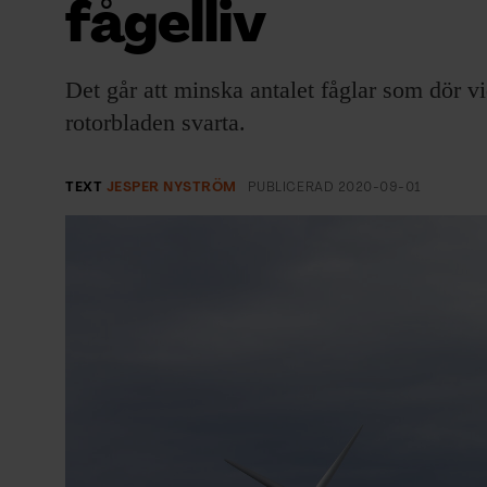
fågelliv
EVENEMANG & RESOR
SHOP
Det går att minska antalet fåglar som dör v
rotorbladen svarta.
KONTAKTA F&F
SKRIV I F&F
TEXT
JESPER NYSTRÖM
PUBLICERAD
2020-09-01
PRENUMERERA PÅ F&F
ANNONSERA I F&F
OM F&F