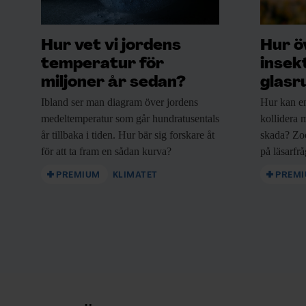
Hur vet vi jordens
Hur ö
temperatur för
insek
miljoner år sedan?
glasr
Ibland ser man
diagram över jordens
Hur kan e
medeltemperatur som går hundratusentals
kollidera m
år tillbaka i tiden. Hur bär sig forskare åt
skada? Zo
för att ta fram en sådan kurva?
på läsarfr
PREMIUM
KLIMATET
PREM