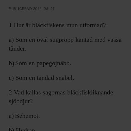
ARKIV & E-TIDNING
PUBLICERAD
2012-08-07
LYSSNA/PODD
1 Hur är bläckfiskens mun utformad?
EVENEMANG & RESOR
a) Som en oval sugpropp kantad med vassa
tänder.
SHOP
b) Som en papegojnäbb.
KONTAKTA F&F
c) Som en tandad snabel.
SKRIV I F&F
2 Vad kallas sagornas bläckfiskliknande
PRENUMERERA PÅ F&F
sjöodjur?
ANNONSERA I F&F
a) Behemot.
OM F&F
b) Hydran.