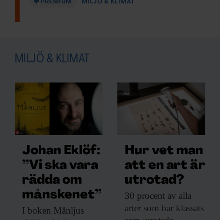
PREMIUM
MILJÖ & KLIMAT
MILJÖ & KLIMAT
Johan Eklöf:
Hur vet man
”Vi ska vara
att en art är
rädda om
utrotad?
månskenet”
30 procent av
alla
arter som har klassats
I boken Månljus