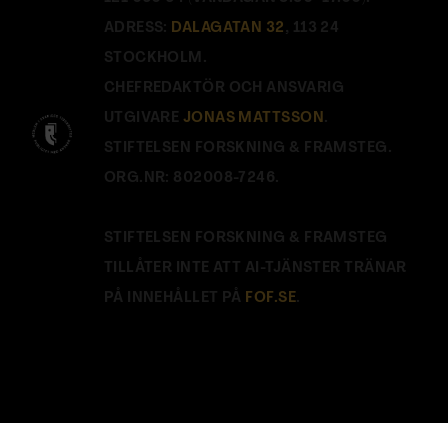
ADRESS:
DALAGATAN 32
, 113 24
STOCKHOLM.
CHEFREDAKTÖR OCH ANSVARIG
UTGIVARE
JONAS MATTSSON
.
STIFTELSEN FORSKNING & FRAMSTEG.
ORG.NR: 802008-7246.
STIFTELSEN FORSKNING & FRAMSTEG
TILLÅTER INTE ATT AI-TJÄNSTER TRÄNAR
PÅ INNEHÅLLET PÅ
FOF.SE
.