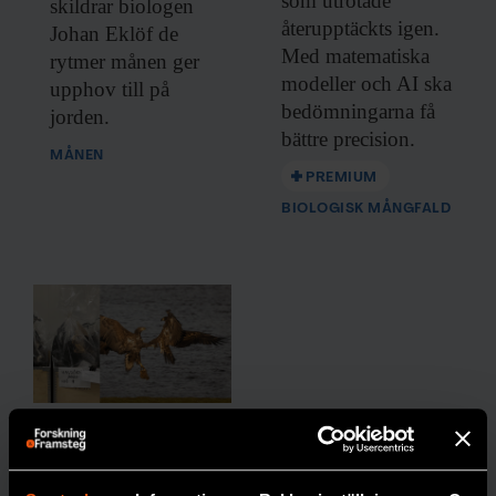
som utrotade
skildrar biologen
återupptäckts igen.
Johan Eklöf de
Med matematiska
rytmer månen ger
modeller och AI ska
upphov till på
bedömningarna få
jorden.
bättre precision.
MÅNEN
PREMIUM
BIOLOGISK MÅNGFALD
Nytt
frysrum på