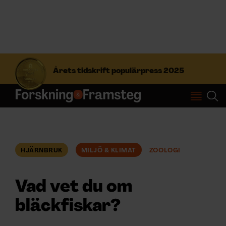
S
ö
Årets tidskrift populärpress 2025
k
e
f
Prenumerera
t
e
r
Logga in
:
HJÄRNBRUK
MILJÖ & KLIMAT
ZOOLOGI
NYHETSBREV
Vad vet du om
ÄMNEN
bläckfiskar?