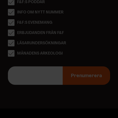
F&F:S PODDAR
INFO OM NYTT NUMMER
F&F:S EVENEMANG
ERBJUDANDEN FRÅN F&F
LÄSARUNDERSÖKNINGAR
MÅNADENS ARKEOLOGI
E
-
Prenumerera
p
o
s
t
a
d