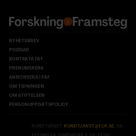
r
e
s
s
:
NYHETSBREV
PODDAR
KONTAKTA F&F
PRENUMERERA
ANNONSERA I F&F
OM TIDNINGEN
OM STIFTELSEN
PERSONUPPGIFTSPOLICY
KUNDTJÄNST:
KUNDTJANST@FOF.SE
, 08-
121 060 64 (VARDAGAR 8.30–17.00).