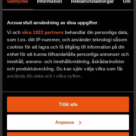
Samtycke
Information
Reklaminställningar
Om
Naturhistor
iska säkrar
forskning
Ansvarsfull användning av dina uppgifter
om
Vi och
våra 1022 partners
behandlar din personliga data,
miljögifter
som t.ex. ditt IP-nummer, och använder teknologi såsom
cookies för att lagra och få tillgång till information på din
Miljöprovbanken vid
enhet för att kunna tillhandahålla personliga annonser och
Naturhistoriska
innehåll, annons- och innehållsmätning, åskådarinsikter
riksmuseet är en av
och produktutveckling. Du kan själv välja vilka som får
världens äldsta och
använda din data och i vilka syften.
mest omfattande. Nu
behöver den byggas
Med din tillåtelse skulle vi även vilja:
ut.
Samla in information om din geografiska plats
Tillåt alla
PREMIUM
GIFTER
som kan ha en noggrannhet på upp till flera meter
Identifiera din enhet genom att aktivt skanna den
för specifika kännetecken (fingeravtryck)
Anpassa
Ta reda på mer om hur dina personliga uppgifter