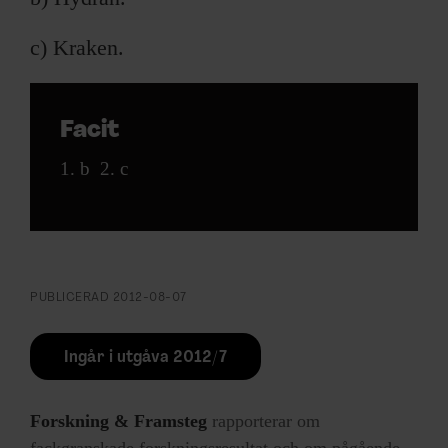
c) Kraken.
Facit
1. b 2. c
PUBLICERAD
2012-08-07
Ingår i utgåva 2012/7
Forskning & Framsteg
rapporterar om
fackgranskade forskningsresultat och om pågående