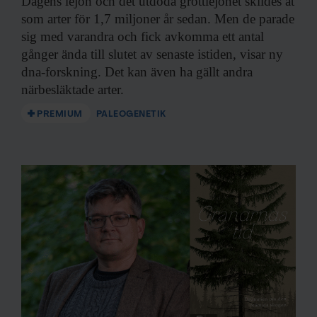
Dagens lejon och
det utdöda grottlejonet skildes åt
som arter för 1,7 miljoner år sedan. Men de parade
sig med varandra och fick avkomma ett antal
gånger ända till slutet av senaste istiden, visar ny
dna-forskning. Det kan även ha gällt andra
närbesläktade arter.
PREMIUM
PALEOGENETIK