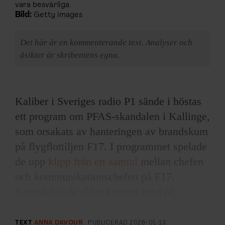
vara besvärliga.
Bild:
Getty images
Det här är en kommenterande text. Analyser och
åsikter är skribentens egna.
Kaliber i Sveriges radio P1 sände i höstas
ett program om PFAS-skandalen i Kallinge,
som orsakats av hanteringen av brandskum
på flygflottiljen F17. I programmet spelade
de upp
klipp från ett samtal
mellan chefen
och kommunikationschefen på F17.
Samtalet hade råkat komma med på
inspelningen efter en intervju där reportern
Daniel Värjö pressade dem om ett
TEXT
ANNA DAVOUR
PUBLICERAD
2026-01-13