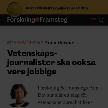
Årets tidskrift populärpress 2025
S
ö
k
e
Anna Davour
F&F KOMMENTERAR
f
Prenumerera
t
Vetenskaps­
e
journalister ska också
r
Logga in
:
vara jobbiga
NYHETSBREV
Forskning & Framstegs Anna
Davour slår ett slag för
ÄMNEN
vetenskaps­­journalistikens