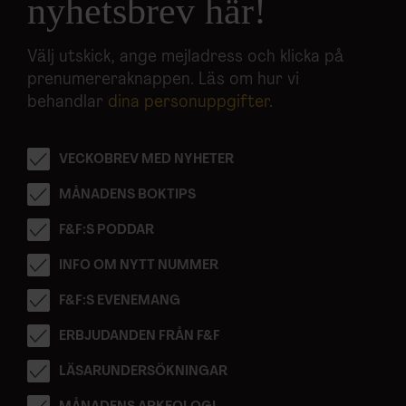
nyhetsbrev här!
Välj utskick, ange mejladress och klicka på
prenumereraknappen. Läs om hur vi
behandlar
dina personuppgifter
.
VECKOBREV MED NYHETER
MÅNADENS BOKTIPS
F&F:S PODDAR
INFO OM NYTT NUMMER
F&F:S EVENEMANG
ERBJUDANDEN FRÅN F&F
LÄSARUNDERSÖKNINGAR