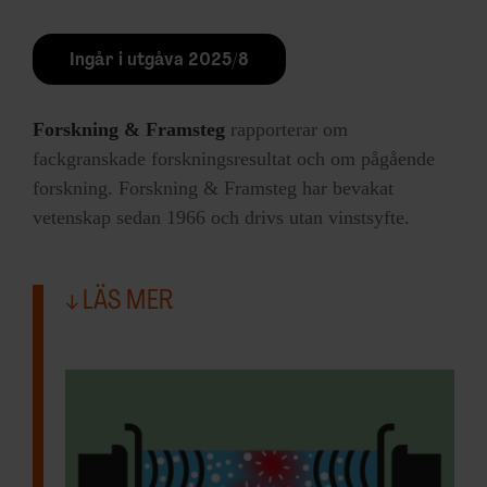
säkerhetsdatablad som inte följts.
Ingår i utgåva 2025/8
Jag fastnade vid en kommentar från
kommunikationschefen i bakgrunden:
Forskning & Framsteg
rapporterar om
fackgranskade forskningsresultat och om pågående
– Alltså, Gud vilken jobbig journalist du
forskning. Forskning & Framsteg har bevakat
hade!
vetenskap sedan 1966 och drivs utan vinstsyfte.
Ja, verkligen. Daniel Värjö gav sig inte,
han frågade och var besvärlig. Han ville få
LÄS MER
fram vad som hade hänt och hur ansvariga
personer förhåller sig till det.
Alla journalister ska vara jobbiga ibland.
Läsarna är