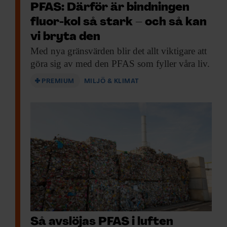
bevakningsområde. Därför tar jag till
PFAS: Därför är bindningen
exempel inte emot betalda resor eller annat
fluor-kol så stark – och så kan
från organisationer eller institutioner jag
vi bryta den
skriver om. För mig som journalist är det
Med nya gränsvärden
blir det allt viktigare att
du som läser som är uppdragsgivaren.
göra sig av med den PFAS som fyller våra liv.
PREMIUM
MILJÖ & KLIMAT
Någon gång vill jag
vara en riktigt jobbig
journalist
När jag möter och pratar med er läsare är
det tydligt att inte alla ser skillnaden
mellan vetenskapsjournalistik och ren
populärvetenskap. Men jag tycker att det är
värt att ha koll på vad som är vad i
Så avslöjas PFAS i luften