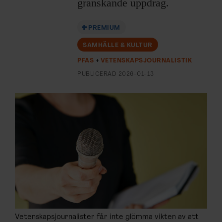
granskande uppdrag.
ARKIV & E-TIDNING
LYSSNA/PODD
PREMIUM
SAMHÄLLE & KULTUR
EVENEMANG & RESOR
PFAS
VETENSKAPSJOURNALISTIK
PUBLICERAD
2026-01-13
SHOP
KONTAKTA F&F
SKRIV I F&F
PRENUMERERA PÅ F&F
ANNONSERA I F&F
OM F&F
Vetenskapsjournalister får inte glömma vikten av att