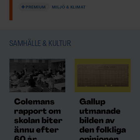
PREMIUM
MILJÖ & KLIMAT
F&F I DIN MEJLBOX!
Håll dig uppdaterad med
F&F:s nyhetsbrev!
SAMHÄLLE & KULTUR
Beställ nyhetsbrev
Colemans
Gallup
rapport om
utmanade
skolan biter
bilden av
ännu efter
den folkliga
60 år
opinionen