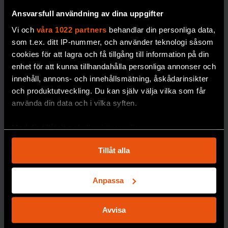
”Förbjud alla
Ansvarsfull användning av dina uppgifter
religiösa
Vi och
våra 1022 partners
behandlar din personliga data,
symboler –
som t.ex. ditt IP-nummer, och använder teknologi såsom
cookies för att lagra och få tillgång till information på din
inte bara
enhet för att kunna tillhandahålla personliga annonser och
muslimska”
innehåll, annons- och innehållsmätning, åskådarinsikter
Sverige har gett
och produktutveckling. Du kan själv välja vilka som får
religionsfriheten
använda din data och i vilka syften.
företräde framför
Med din tillåtelse skulle vi även vilja:
jämställdheten,
menar forskaren
Samla in information om din geografiska plats
Tillåt alla
Devin Rexvid.
som kan ha en noggrannhet på upp till flera meter
Identifiera din enhet genom att aktivt skanna den
PREMIUM
för specifika kännetecken (fingeravtryck)
Anpassa
INTEGRATION
Ta reda på mer om hur dina personliga uppgifter
behandlas och ställ in dina preferenser i
detaljsektionen
.
Avvisa
Du kan ändra eller dra tillbaka ditt samtycke när som