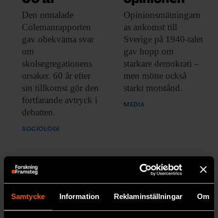
Den omtalade
Opinionsmätningarn
Colemanrapporten
as ankomst till
gav obekväma svar
Sverige på 1940-talet
om
gav hopp om
KUNSKAP BASERAD PÅ VETENSKAP
skolsegregationens
starkare demokrati –
Prenumerera på
orsaker. 60 år efter
men mötte också
sin tillkomst gör den
starkt motstånd.
Forskning & Framsteg!
fortfarande avtryck i
MEDIA
debatten.
Inlogg till
fof.se
och app •
E-tidning
•
Nyhetsbrev • Rabatt på våra
SOCIOLOGI
evenemang
Beställ i dag!
Samtycke
Information
Reklaminställningar
Om