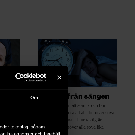
änster
Kliv upp från sängen
Om
er
Jag har ofta
svårt att somna och blir
stressad av att höra att alla behöver sova
og
och
åtta timmar per natt. Hur viktig är
inköpings
änder teknologi såsom
sömnen och behöver alla sova lika
-debatten
rsonliga annonser och innehåll,
mycket?/Jens