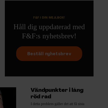
F&F I DIN MEJLBOX!
Håll dig uppdaterad med
F&F:s nyhetsbrev!
Beställ nyhetsbrev
Vändpunkter i lång
röd rad
I detta problem
gäller det att få sista