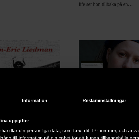
life ser hon tillbaka på en…
Hushållsnära tj
Information
Reklaminställningar
får globala följd
Anna Gavanas, socialantropol
ina uppgifter
docent i genusvetenskap vid L
handlar din personliga data, som t.ex. ditt IP-nummer, och anv
universitet, vill nyansera RUT
illgång till information på din enhet för att kunna tillhandahålla pe