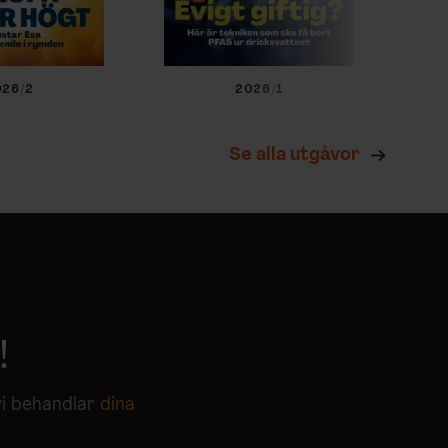
026/2
2026/1
Se alla utgåvor
!
vi behandlar
dina