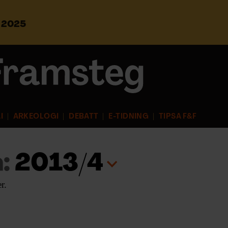
s 2025
S
ö
k
e
f
t
e
r
I
ARKEOLOGI
DEBATT
E-TIDNING
TIPSA F&F
:
:
2013/4
r.