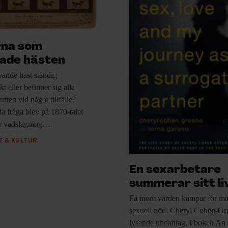
rna som
jade hästen
avande
häst ständig
t eller befinner sig alla
uften vid något tillfälle?
 fråga blev på 1870-talet
ör vadslagning…
 & KULTUR
En sexarbetare
summerar sitt li
Få inom vården
kämpar för mä
sexuell nöd. Cheryl Cohen-Gre
lysande undantag. I boken An 