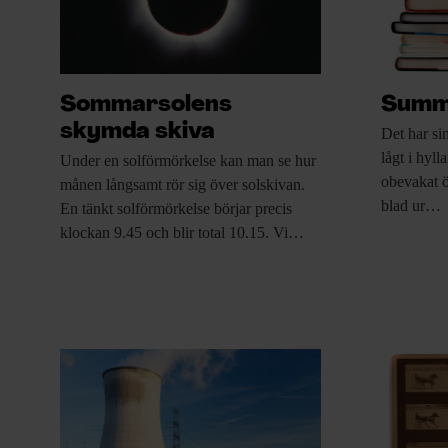
Sommarsolens
Summ
skymda skiva
Det har si
lågt i hyll
Under en solförmörkelse
kan man se hur
obevakat ö
månen långsamt rör sig över solskivan.
blad ur…
En tänkt solförmörkelse börjar precis
klockan 9.45 och blir total 10.15. Vi…