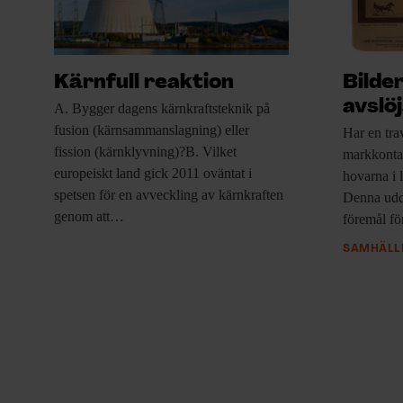
Kärnfull reaktion
Bilde
avslö
A. Bygger dagens
kärnkraftsteknik på
fusion (kärnsammanslagning) eller
Har en tr
fission (kärnklyvning)?B. Vilket
markkontak
europeiskt land gick 2011 oväntat i
hovarna i l
spetsen för en avveckling av kärnkraften
Denna udda
genom att…
föremål f
SAMHÄLLE