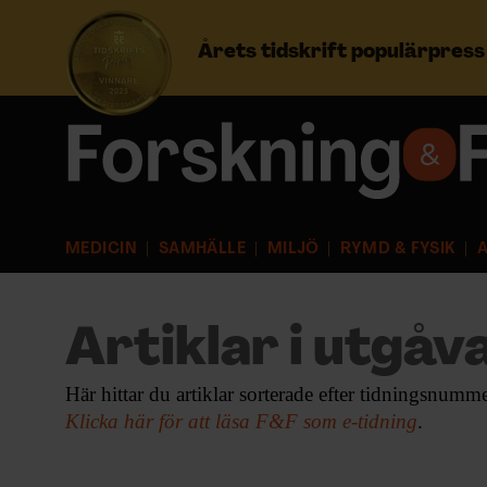
Årets tidskrift populärpres
Prenumerera
Logga in
MEDICIN
SAMHÄLLE
MILJÖ
RYMD & FYSIK
A
NYHETSBREV
ÄMNEN
Artiklar i utgåva
ARKIV & E-TIDNING
Här hittar du artiklar sorterade efter tidningsnumme
Klicka här för att läsa F&F som e-tidning
.
LYSSNA/PODD