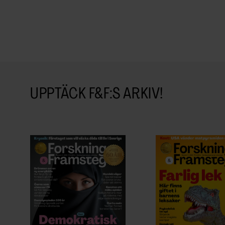
UPPTÄCK F&F:S ARKIV!