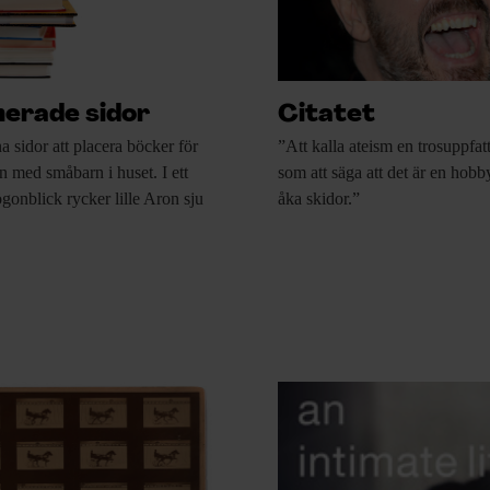
erade sidor
Citatet
na
sidor att placera böcker för
”Att kalla ateism
en trosuppfat
an med småbarn i huset. I ett
som att säga att det är en hobby
gonblick rycker lille Aron sju
åka skidor.”