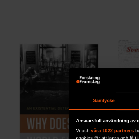
Samtycke
Ansvarsfull användning av d
Vi och
våra 1022 partners
be
cookies för att lagra och få t