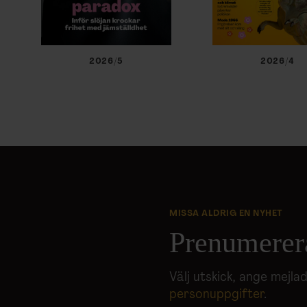
2026/5
2026/4
MISSA ALDRIG EN NYHET
Prenumerer
Välj utskick, ange mejl
personuppgifter
.