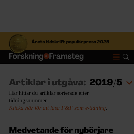
S
ö
Årets tidskrift populärpress 2025
k
e
f
Prenumerera
t
e
r
Logga in
Artiklar i utgåva:
2019/5
:
Här hittar du artiklar sorterade efter
tidningsnummer.
NYHETSBREV
Klicka här för att läsa F&F som e-tidning
.
ÄMNEN
Medvetande för nybörjare