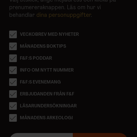
Välj utskick, ange mejladress och klicka på
prenumereraknappen. Läs om hur vi
behandlar
dina personuppgifter
.
VECKOBREV MED NYHETER
MÅNADENS BOKTIPS
F&F:S PODDAR
INFO OM NYTT NUMMER
F&F:S EVENEMANG
ERBJUDANDEN FRÅN F&F
LÄSARUNDERSÖKNINGAR
MÅNADENS ARKEOLOGI
E