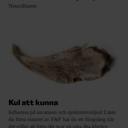
ARKIV & E-TIDNING
NeuroBanter
LYSSNA/PODD
EVENEMANG & RESOR
SHOP
KONTAKTA F&F
SKRIV I F&F
PRENUMERERA PÅ F&F
Kul att kunna
ANNONSERA I F&F
Influensa på savannen
och synktrotronljus! Läste
du förra numret av F&F har du ett försprång när
OM F&F
det gäller att hitta rätt svar på våra åtta kluriga