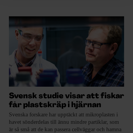
för sociala medier och analysera vår trafik. Vi
vidarebefordrar även sådana identifierare och annan
information från din enhet till de sociala medier och
annons- och analysföretag som vi samarbetar med.
Dessa kan i sin tur kombinera informationen med annan
information som du har tillhandahållit eller som de har
samlat in när du har använt deras tjänster.
Svensk studie visar att fiskar
får plastskräp i hjärnan
Svenska forskare har
upptäckt att mikroplasten i
havet sönderdelas till ännu mindre partiklar, som
är så små att de kan passera cellväggar och hamna