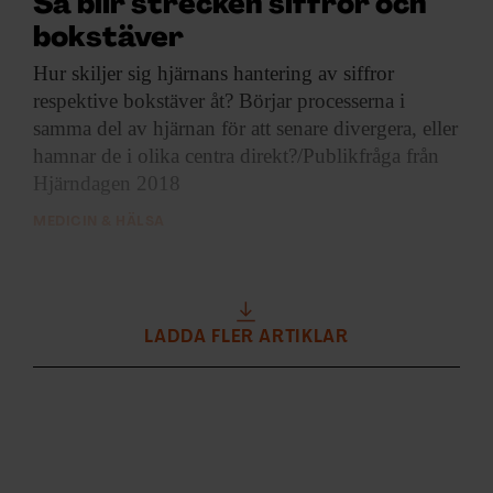
Så blir strecken siffror och
bokstäver
Hur skiljer sig
hjärnans hantering av siffror
respektive bokstäver åt? Börjar processerna i
samma del av hjärnan för att senare divergera, eller
hamnar de i olika centra direkt?/Publikfråga från
Hjärndagen 2018
MEDICIN & HÄLSA
LADDA FLER ARTIKLAR