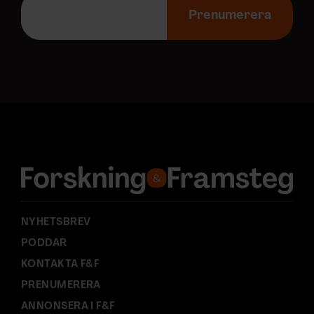
-
Prenumerera
p
o
s
t
a
d
r
e
s
s
:
NYHETSBREV
PODDAR
KONTAKTA F&F
PRENUMERERA
ANNONSERA I F&F