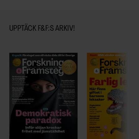
UPPTÄCK F&F:S ARKIV!