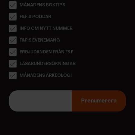
MÅNADENS BOKTIPS
F&F:S PODDAR
INFO OM NYTT NUMMER
F&F:S EVENEMANG
ERBJUDANDEN FRÅN F&F
LÄSARUNDERSÖKNINGAR
MÅNADENS ARKEOLOGI
E
-
Prenumerera
p
o
s
t