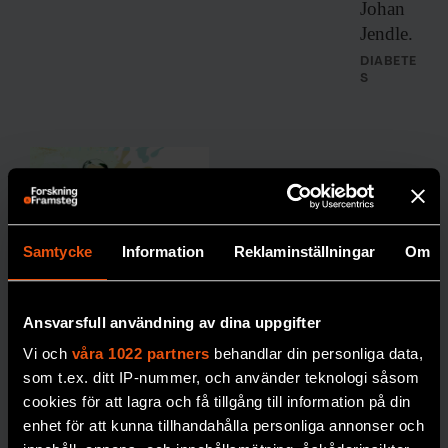
Johan
Jendle.
DIABETE
S
Samtycke
Information
Reklaminställningar
Om
Robert:
”Jag är
Ansvarsfull användning av dina uppgifter
tacksam
Vi och
våra 1022 partners
behandlar din personliga data,
över att
som t.ex. ditt IP-nummer, och använder teknologi såsom
sexlivet
cookies för att lagra och få tillgång till information på din
enhet för att kunna tillhandahålla personliga annonser och
återställde