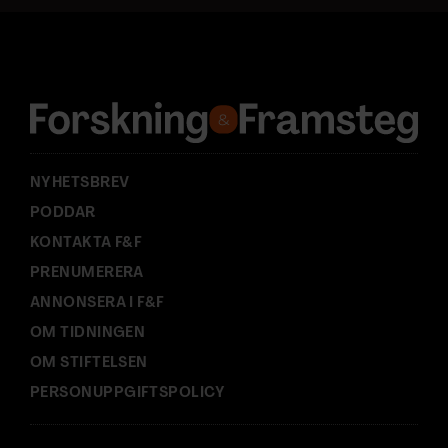
a
d
r
e
s
s
:
NYHETSBREV
PODDAR
KONTAKTA F&F
PRENUMERERA
ANNONSERA I F&F
OM TIDNINGEN
OM STIFTELSEN
PERSONUPPGIFTSPOLICY