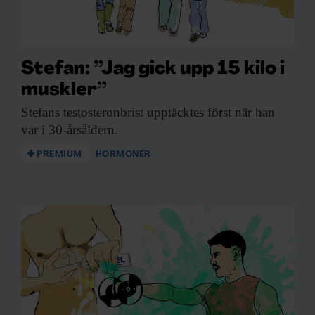
annons- och analysföretag som vi samarbetar med.
Dessa kan i sin tur kombinera informationen med annan
information som du har tillhandahållit eller som de har
samlat in när du har använt deras tjänster.
Stefan: ”Jag gick upp 15 kilo i
muskler”
Stefans testosteronbrist upptäcktes
först när han
var i 30-årsåldern.
PREMIUM
HORMONER