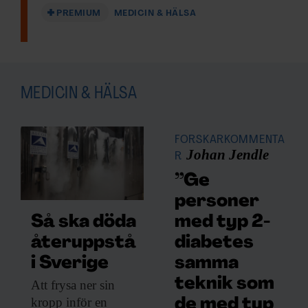
PREMIUM
MEDICIN & HÄLSA
MEDICIN & HÄLSA
FORSKARKOMMENTA
Johan Jendle
R
”Ge
personer
med typ 2-
Så ska döda
diabetes
återuppstå
samma
i Sverige
teknik som
Att frysa ner
sin
kropp inför en
de med typ