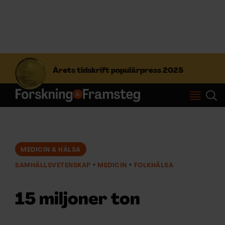
S
ö
Årets tidskrift populärpress 2025
k
e
f
Prenumerera
t
e
r
Logga in
:
MEDICIN & HÄLSA
SAMHÄLLSVETENSKAP
MEDICIN
FOLKHÄLSA
NYHETSBREV
15 miljoner ton
ÄMNEN