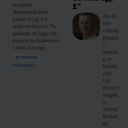
eventuell
1”
återuppståndelse
Att de
kostar drygt två
inte
miljoner kronor. Nu
erbjuds
planeras ett lager för
löpand
djupfrysta människor
e
i norra Sverige.
mätnin
PREMIUM
g av
blodso
DÖDLIGHET
cker
blir
dyrare i
längde
n,
skriver
forskar
en