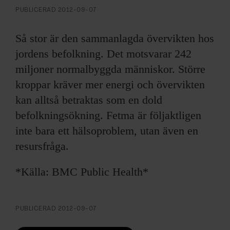
ARKIV & E-TIDNING
PUBLICERAD
2012-09-07
LYSSNA/PODD
Så stor är den sammanlagda övervikten hos
jordens befolkning. Det motsvarar 242
EVENEMANG & RESOR
miljoner normalbyggda människor. Större
kroppar kräver mer energi och övervikten
SHOP
kan alltså betraktas som en dold
KONTAKTA F&F
befolkningsökning. Fetma är följaktligen
inte bara ett hälsoproblem, utan även en
SKRIV I F&F
resursfråga.
PRENUMERERA PÅ F&F
*Källa: BMC Public Health*
ANNONSERA I F&F
PUBLICERAD
2012-09-07
OM F&F