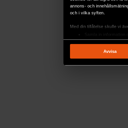
annons- och innehållsmätning
och i vilka syften.
Med din tillåtelse skulle vi äve
Samla in information 
Identifiera din enhet 
Ta reda på mer om hur dina pe
Avvisa
eller dra tillbaka ditt samtyc
Vi använder enhetsidentifierar
sociala medier och analysera 
till de sociala medier och a
med annan information som du 