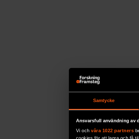
Samtycke
Ansvarsfull användning av d
Vi och
våra 1022 partners
be
cookies för att lagra och få t