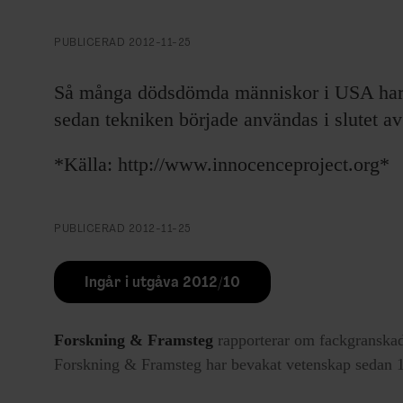
EVENEMANG & RESOR
PUBLICERAD
2012-11-25
SHOP
Så många dödsdömda människor i USA har bl
KONTAKTA F&F
sedan tekniken började användas i slutet av
SKRIV I F&F
*Källa: http://www.innocenceproject.org*
PRENUMERERA PÅ F&F
PUBLICERAD
2012-11-25
ANNONSERA I F&F
Ingår i utgåva 2012/10
OM F&F
Forskning & Framsteg
rapporterar om fackgranskad
Forskning & Framsteg har bevakat vetenskap sedan 19