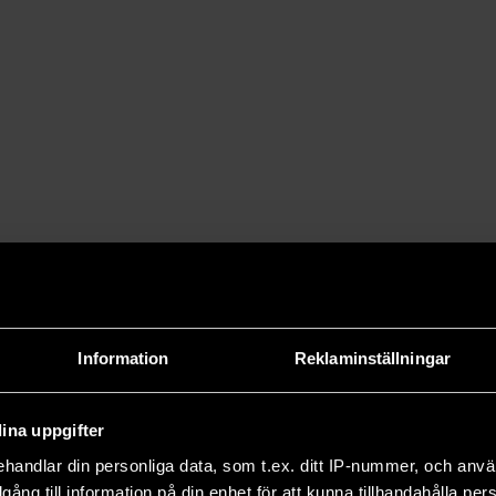
Information
Reklaminställningar
ina uppgifter
handlar din personliga data, som t.ex. ditt IP-nummer, och anv
illgång till information på din enhet för att kunna tillhandahålla pe