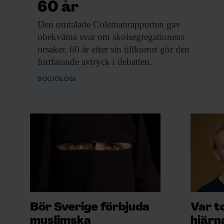
60 år
Den omtalade Colemanrapporten
gav
obekväma svar om skolsegregationens
orsaker. 60 år efter sin tillkomst gör den
fortfarande avtryck i debatten.
SOCIOLOGI
Bör Sverige förbjuda
Var t
muslimska
hjärn