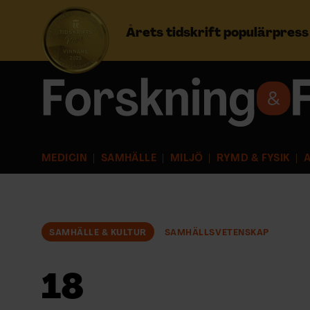
Årets tidskrift populärpres
Prenumerera
Logga in
MEDICIN
SAMHÄLLE
MILJÖ
RYMD & FYSIK
A
NYHETSBREV
ÄMNEN
SAMHÄLLE & KULTUR
SAMHÄLLSVETENSKAP
ARKIV & E-TIDNING
18
LYSSNA/PODD