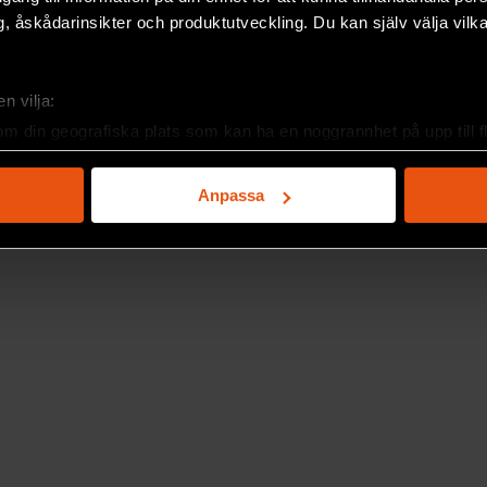
, åskådarinsikter och produktutveckling. Du kan själv välja vilk
n vilja:
om din geografiska plats som kan ha en noggrannhet på upp till f
genom att aktivt skanna den för specifika kännetecken (fingeravt
rsonliga uppgifter behandlas och ställ in dina preferenser i
deta
Anpassa
ke när som helst från cookie-förklaringen.
e för att anpassa innehållet och annonserna till användarna, tillh
vår trafik. Vi vidarebefordrar även sådana identifierare och anna
nnons- och analysföretag som vi samarbetar med. Dessa kan i sin
har tillhandahållit eller som de har samlat in när du har använt 