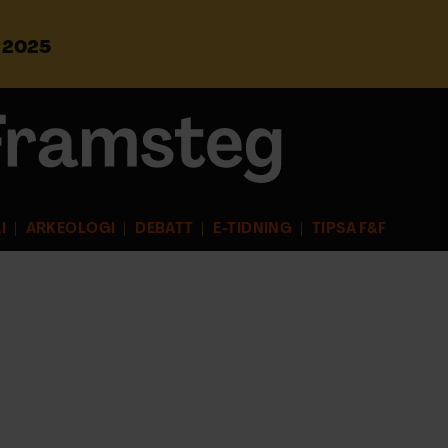
s 2025
S
ö
k
e
f
t
e
r
I
ARKEOLOGI
DEBATT
E-TIDNING
TIPSA F&F
: