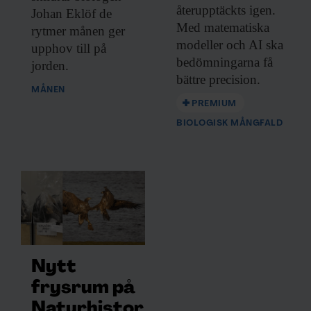
Dessa kan i sin tur kombinera informationen med annan
återupptäckts igen.
Johan Eklöf de
information som du har tillhandahållit eller som de har
Med matematiska
rytmer månen ger
samlat in när du har använt deras tjänster.
modeller och AI ska
upphov till på
bedömningarna få
jorden.
bättre precision.
MÅNEN
PREMIUM
BIOLOGISK MÅNGFALD
Nytt
frysrum på
Naturhistor