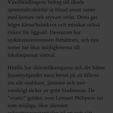
Växtförädlingens bidrag till ökade
spannmålsskördar är bland annat sorter
med kortare och styvare strån. Detta ger
högre kärna/halmkvot och minskar också
risken för liggsäd. Dessutom har
sjukdomsresistensen förbättrats, och nya
sorter har ökat möjligheterna till
lokalanpassat sortval.
Hittills har skördeökningarna och det bättre
ljusutnyttjandet mest berott på att fältens
yta allt snabbare, jämnare och mer
varaktigt täckts av grön bladmassa. De
”svarta” grödor, som Lennart Philipson ser
som möjliga, ökar däremot
avkastningspotentialen på ett nytt sätt.