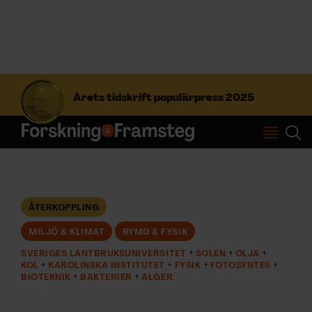
S
ö
Årets tidskrift populärpress 2025
k
e
f
Prenumerera
t
e
r
Logga in
:
ÅTERKOPPLING
MILJÖ & KLIMAT
RYMD & FYSIK
NYHETSBREV
SVERIGES LANTBRUKSUNIVERSITET
SOLEN
OLJA
KOL
KAROLINSKA INSTITUTET
FYSIK
FOTOSYNTES
ÄMNEN
BIOTEKNIK
BAKTERIER
ALGER