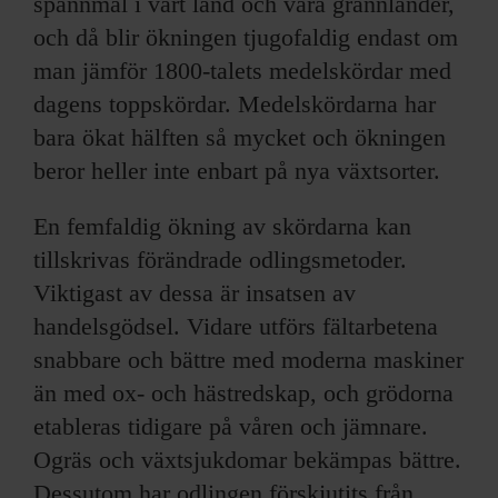
spannmål i vårt land och våra grannländer,
och då blir ökningen tjugofaldig endast om
man jämför 1800-talets medelskördar med
dagens toppskördar. Medelskördarna har
bara ökat hälften så mycket och ökningen
beror heller inte enbart på nya växtsorter.
En femfaldig ökning av skördarna kan
tillskrivas förändrade odlingsmetoder.
Viktigast av dessa är insatsen av
handelsgödsel. Vidare utförs fältarbetena
snabbare och bättre med moderna maskiner
än med ox- och hästredskap, och grödorna
etableras tidigare på våren och jämnare.
Ogräs och växtsjukdomar bekämpas bättre.
Dessutom har odlingen förskjutits från