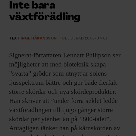
ARKIV & E-TIDNING
Inte bara
växtförädling
LYSSNA/PODD
EVENEMANG & RESOR
TEXT
INGE HÅKANSSON
PUBLICERAD
2008-07-01
SHOP
Signerat-författaren Lennart Philipson ser
möjligheter att med bioteknik skapa
KONTAKTA F&F
”svarta” grödor som utnyttjar solens
ljusspektrum bättre och ger både flerfalt
SKRIV I F&F
större skördar och nya skördeprodukter.
PRENUMERERA PÅ F&F
Han skriver att ”under förra seklet ledde
växtförädlingen till tjugo gånger större
ANNONSERA I F&F
skördar per ytenhet än på 1800-talet”.
Antagligen tänker han på kärnskörden av
OM F&F