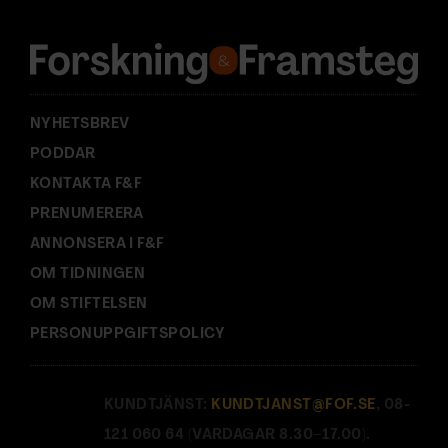
e
s
s
:
NYHETSBREV
PODDAR
KONTAKTA F&F
PRENUMERERA
ANNONSERA I F&F
OM TIDNINGEN
OM STIFTELSEN
PERSONUPPGIFTSPOLICY
KUNDTJÄNST:
KUNDTJANST@FOF.SE
, 08-
121 060 64 (VARDAGAR 8.30–17.00).