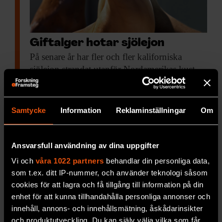
Giftalger hotar sjölejon
På senare år
har fler och fler kaliforniska
sjölejon strandat utanför Nordamerikas kust
med kramper och symtom på undernäring. Nu
har forskare från University of…
Samtycke
Information
Reklaminställningar
Om
MILJÖ & KLIMAT
Kan alger verkligen bli
Ansvarsfull användning av dina uppgifter
drivmedel?
Vi och
våra 1022 partners
behandlar din personliga data,
**Fråga:** I F&F
7/10 fanns en artikel om
som t.ex. ditt IP-nummer, och använder teknologi såsom
hur forskare använder alger för att tillverka
cookies för att lagra och få tillgång till information på din
biobränsle. Lipider från algerna omvandlas till
enhet för att kunna tillhandahålla personliga annonser och
ett fungerande drivmedel.
innehåll, annons- och innehållsmätning, åskådarinsikter
och produktutveckling. Du kan själv välja vilka som får
MILJÖ & KLIMAT