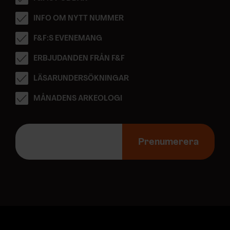
INFO OM NYTT NUMMER
F&F:S EVENEMANG
ERBJUDANDEN FRÅN F&F
LÄSARUNDERSÖKNINGAR
MÅNADENS ARKEOLOGI
E
-
Prenumerera
p
o
s
t
a
d
r