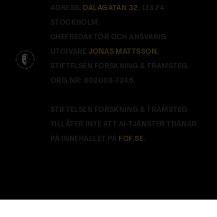
ADRESS:
DALAGATAN 32
, 113 24
STOCKHOLM.
CHEFREDAKTÖR OCH ANSVARIG
UTGIVARE
JONAS MATTSSON
.
STIFTELSEN FORSKNING & FRAMSTEG.
ORG.NR: 802008-7246.
STIFTELSEN FORSKNING & FRAMSTEG
TILLÅTER INTE ATT AI-TJÄNSTER TRÄNAR
PÅ INNEHÅLLET PÅ
FOF.SE
.