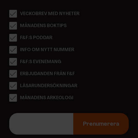
VECKOBREV MED NYHETER
MÅNADENS BOKTIPS
F&F:S PODDAR
INFO OM NYTT NUMMER
F&F:S EVENEMANG
ERBJUDANDEN FRÅN F&F
LÄSARUNDERSÖKNINGAR
MÅNADENS ARKEOLOGI
E
-
Prenumerera
p