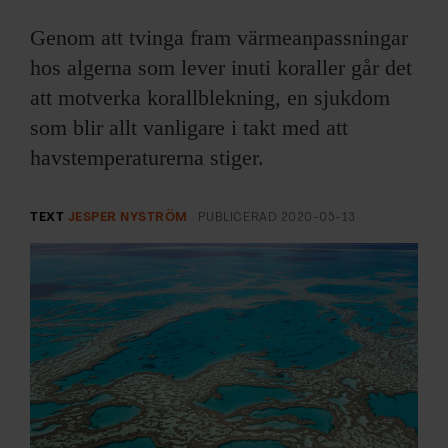
ARKIV & E-TIDNING
Genom att tvinga fram värmeanpassningar
LYSSNA/PODD
hos algerna som lever inuti koraller går det
att motverka korallblekning, en sjukdom
EVENEMANG & RESOR
som blir allt vanligare i takt med att
havstemperaturerna stiger.
SHOP
KONTAKTA F&F
TEXT
JESPER NYSTRÖM
PUBLICERAD
2020-05-13
SKRIV I F&F
PRENUMERERA PÅ F&F
ANNONSERA I F&F
OM F&F