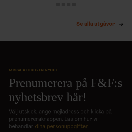
Se alla utgåvor
MISSA ALDRIG EN NYHET
Prenumerera på F&F:s
nyhetsbrev här!
Välj utskick, ange mejladress och klicka på
prenumereraknappen. Läs om hur vi
behandlar
dina personuppgifter
.