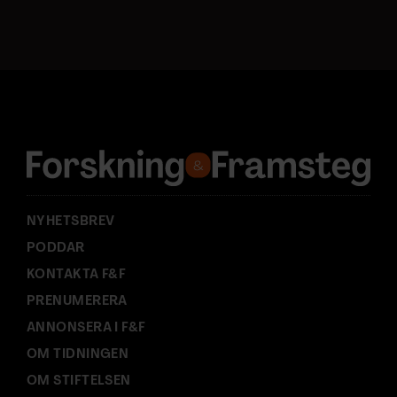
o
s
t
a
d
r
e
s
s
:
NYHETSBREV
PODDAR
KONTAKTA F&F
PRENUMERERA
ANNONSERA I F&F
OM TIDNINGEN
OM STIFTELSEN