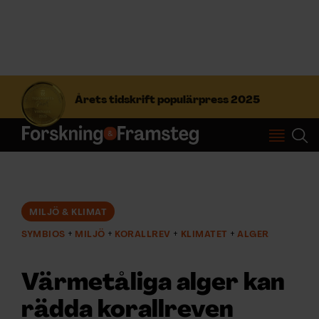
S
ö
Årets tidskrift populärpress 2025
k
e
f
Prenumerera
t
e
r
Logga in
:
MILJÖ & KLIMAT
SYMBIOS
MILJÖ
KORALLREV
KLIMATET
ALGER
NYHETSBREV
Värmetåliga alger kan
ÄMNEN
rädda korallreven