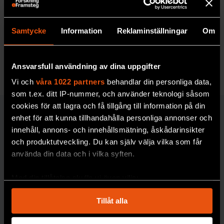
Att naturen själv
producerar stora mängder av
ämnen som bryter ner atmosfärens skyddande
ozonlager var en slutsats som inte föll i god
Samtycke
Information
Reklaminställningar
Om
jord.
MILJÖ & KLIMAT
Ansvarsfull användning av dina uppgifter
Vi och
våra 1022 partners
behandlar din personliga data,
som t.ex. ditt IP-nummer, och använder teknologi såsom
cookies för att lagra och få tillgång till information på din
MILJÖ & KLIMAT
enhet för att kunna tillhandahålla personliga annonser och
innehåll, annons- och innehållsmätning, åskådarinsikter
och produktutveckling. Du kan själv välja vilka som får
använda din data och i vilka syften.
Med din tillåtelse skulle vi även vilja:
Samla in information om din geografiska plats
Tillåt alla
som kan ha en noggrannhet på upp till flera meter
Johan Eklöf:
Hur vet man
Identifiera din enhet genom att aktivt skanna den