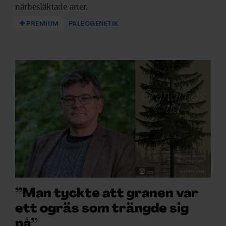
närbesläktade arter.
PREMIUM
PALEOGENETIK
”Man tyckte att granen var
ett ogräs som trängde sig
på”