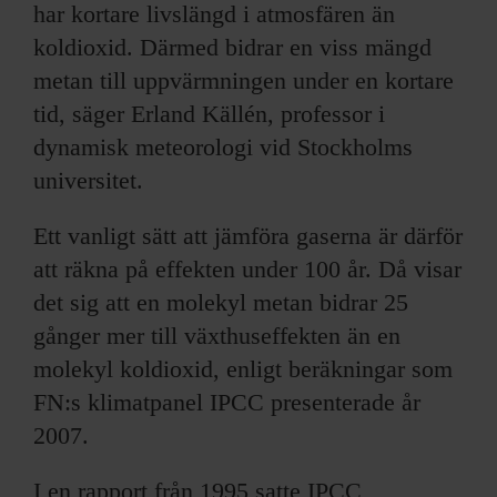
har kortare livslängd i atmo­sfären än
koldioxid. Därmed bidrar en viss mängd
metan till uppvärmningen under en kortare
tid, säger Erland Källén, professor i
dynamisk meteorologi vid Stockholms
universitet.
Ett vanligt sätt att jämföra gaserna är därför
att räkna på effekten under 100 år. Då visar
det sig att en molekyl metan bidrar 25
gånger mer till växthus­effekten än en
molekyl koldioxid, enligt beräkningar som
FN:s klimatpanel IPCC presenterade år
2007.
I en rapport från 1995 satte IPCC