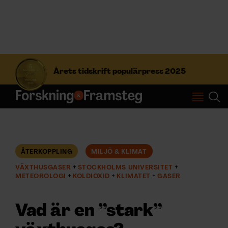
S
ö
Årets tidskrift populärpress 2025
k
e
f
Prenumerera
t
e
r
Logga in
:
ÅTERKOPPLING
MILJÖ & KLIMAT
VÄXTHUSGASER
STOCKHOLMS UNIVERSITET
NYHETSBREV
METEOROLOGI
KOLDIOXID
KLIMATET
GASER
ÄMNEN
Vad är en ”stark”