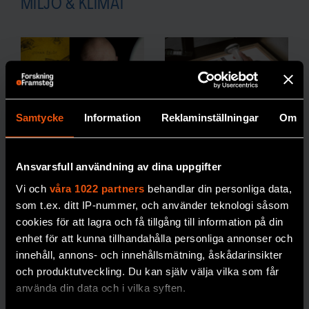
MILJÖ & KLIMAT
Samtycke
Information
Reklaminställningar
Om
Johan Eklöf:
Hur vet man
”Vi ska vara
att en art är
Ansvarsfull användning av dina uppgifter
rädda om
utrotad?
Vi och
våra 1022 partners
behandlar din personliga data,
månskenet”
30 procent av
alla
som t.ex. ditt IP-nummer, och använder teknologi såsom
arter som har klassats
I boken Månljus
cookies för att lagra och få tillgång till information på din
som utrotade
skildrar biologen
enhet för att kunna tillhandahålla personliga annonser och
återupptäckts igen.
Johan Eklöf de
innehåll, annons- och innehållsmätning, åskådarinsikter
Med matematiska
rytmer månen ger
och produktutveckling. Du kan själv välja vilka som får
modeller och AI ska
upphov till på
använda din data och i vilka syften.
bedömningarna få
jorden.