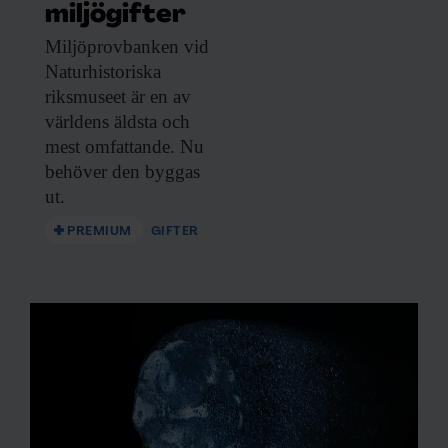
samlat in när du har använt deras tjänster.
miljögifter
Miljöprovbanken vid
Naturhistoriska
riksmuseet är en av
världens äldsta och
mest omfattande. Nu
behöver den byggas
ut.
PREMIUM
GIFTER