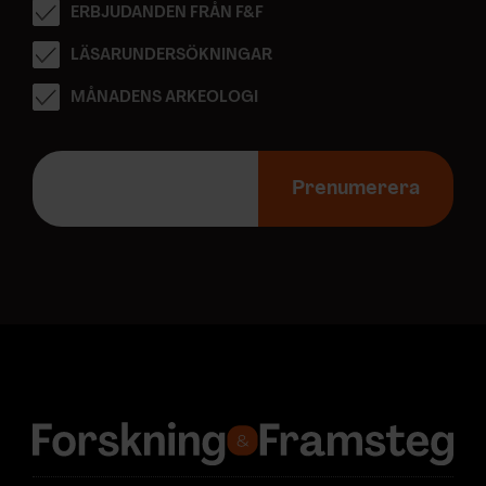
ERBJUDANDEN FRÅN F&F
LÄSARUNDERSÖKNINGAR
MÅNADENS ARKEOLOGI
E
-
Prenumerera
p
o
s
t
a
d
r
e
s
s
: