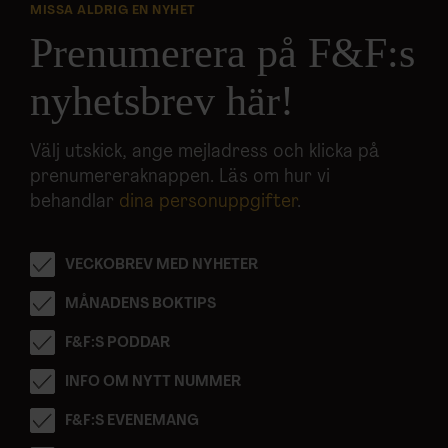
MISSA ALDRIG EN NYHET
Prenumerera på F&F:s
nyhetsbrev här!
Välj utskick, ange mejladress och klicka på
prenumereraknappen. Läs om hur vi
behandlar
dina personuppgifter
.
VECKOBREV MED NYHETER
MÅNADENS BOKTIPS
F&F:S PODDAR
INFO OM NYTT NUMMER
F&F:S EVENEMANG