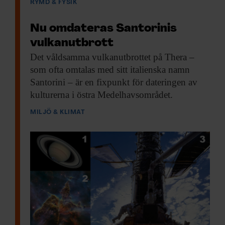
RYMD & FYSIK
Nu omdateras Santorinis
vulkanutbrott
Det våldsamma vulkanutbrottet
på Thera –
som ofta omtalas med sitt italienska namn
Santorini – är en fixpunkt för dateringen av
kulturerna i östra Medelhavsområdet.
MILJÖ & KLIMAT