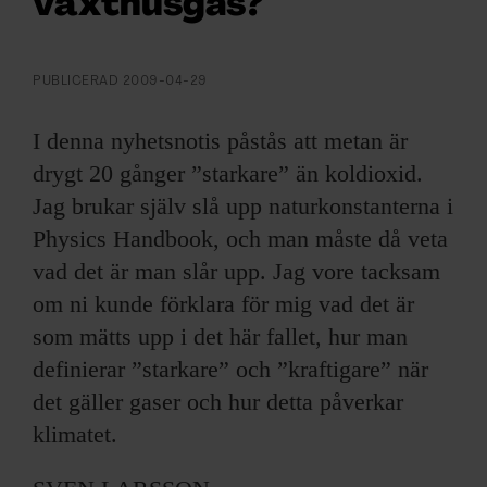
växthusgas?
ARKIV & E-TIDNING
LYSSNA/PODD
PUBLICERAD
2009-04-29
EVENEMANG & RESOR
I denna nyhetsnotis påstås att metan är
drygt 20 gånger ”starkare” än koldioxid.
SHOP
Jag brukar själv slå upp naturkonstanterna i
Physics Handbook, och man måste då veta
KONTAKTA F&F
vad det är man slår upp. Jag vore tacksam
SKRIV I F&F
om ni kunde förklara för mig vad det är
som mätts upp i det här fallet, hur man
PRENUMERERA PÅ F&F
definierar ”starkare” och ”kraftigare” när
det gäller gaser och hur detta påverkar
ANNONSERA I F&F
klimatet.
OM F&F