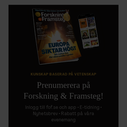
KUNSKAP BASERAD PÅ VETENSKAP
Prenumerera på
Forskning & Framsteg!
Inlogg till
fof.se
och app •
E-tidning
•
Nyhetsbrev • Rabatt på våra
evenemang