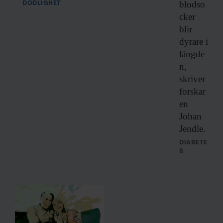
blodso
DÖDLIGHET
cker
blir
dyrare i
längde
n,
skriver
forskar
en
Johan
Jendle.
DIABETE
S