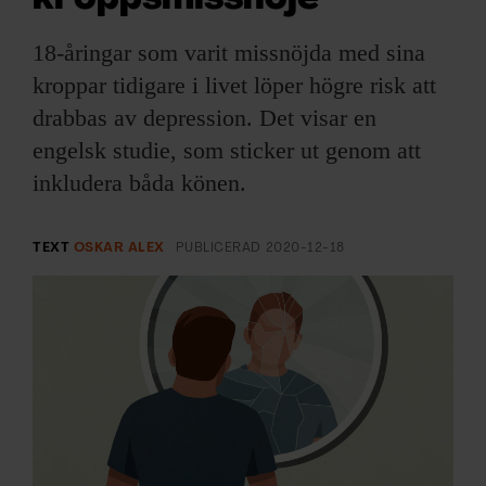
ARKIV & E-TIDNING
18-åringar som varit missnöjda med sina
LYSSNA/PODD
kroppar tidigare i livet löper högre risk att
drabbas av depression. Det visar en
EVENEMANG & RESOR
engelsk studie, som sticker ut genom att
inkludera båda könen.
SHOP
KONTAKTA F&F
TEXT
OSKAR ALEX
PUBLICERAD
2020-12-18
SKRIV I F&F
PRENUMERERA PÅ F&F
ANNONSERA I F&F
OM F&F