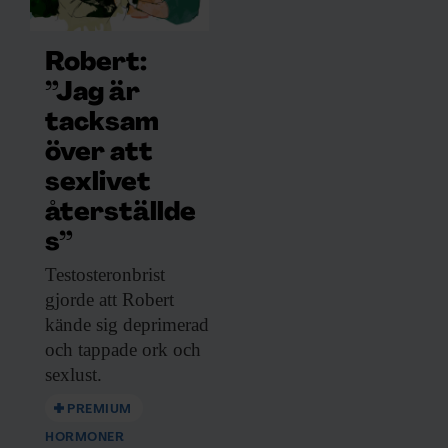
Robert:
”Jag är
tacksam
över att
sexlivet
återställde
s”
Testosteronbrist
gjorde att
Robert
kände sig deprimerad
och tappade ork och
sexlust.
PREMIUM
HORMONER