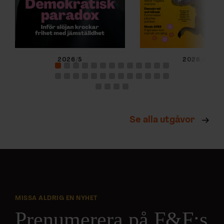
2026/5
2026/4
Se alla utgåvor
MISSA ALDRIG EN NYHET
Prenumerera på F&F:s