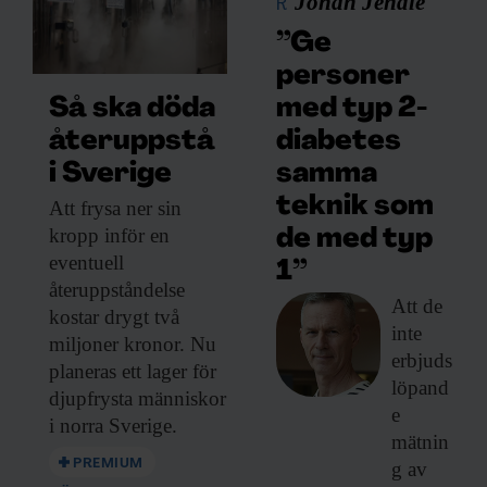
Johan Jendle
R
”Ge
personer
med typ 2-
Så ska döda
diabetes
återuppstå
samma
i Sverige
teknik som
Att frysa ner
sin
kropp inför en
de med typ
eventuell
1”
återuppståndelse
Att de
kostar drygt två
inte
miljoner kronor. Nu
erbjuds
planeras ett lager för
löpand
djupfrysta människor
e
i norra Sverige.
mätnin
PREMIUM
g av