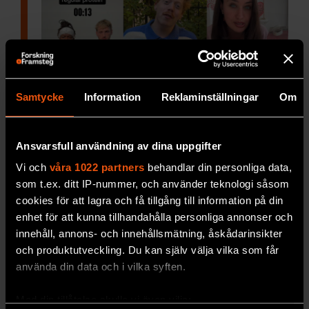
Samtycke
Information
Reklaminställningar
Om
Vart tredje barn köper mat
Ansvarsfull användning av dina uppgifter
och dryck de sett på sociala
Vi och
våra 1022 partners
behandlar din personliga data,
medier
som t.ex. ditt IP-nummer, och använder teknologi såsom
Barn och unga
exponeras dagligen för stora
cookies för att lagra och få tillgång till information på din
enhet för att kunna tillhandahålla personliga annonser och
mängder reklam för mat och dryck.
innehåll, annons- och innehållsmätning, åskådarinsikter
PREMIUM
SAMHÄLLE & KULTUR
och produktutveckling. Du kan själv välja vilka som får
använda din data och i vilka syften.
Med din tillåtelse skulle vi även vilja: