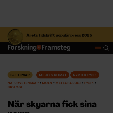
S
ö
Årets tidskrift populärpress 2025
k
e
f
Prenumerera
t
e
r
Logga in
:
F&F TIPSAR
MILJÖ & KLIMAT
RYMD & FYSIK
NATURVETENSKAP
MOLN
METEOROLOGI
FYSIK
NYHETSBREV
BIOLOGI
ÄMNEN
När skyarna fick sina