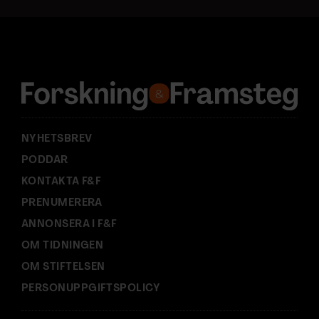
a
d
r
e
s
s
:
NYHETSBREV
PODDAR
KONTAKTA F&F
PRENUMERERA
ANNONSERA I F&F
OM TIDNINGEN
OM STIFTELSEN
PERSONUPPGIFTSPOLICY