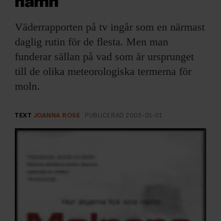
namn
ARKIV & E-TIDNING
Väderrapporten på tv ingår som en närmast
LYSSNA/PODD
daglig rutin för de flesta. Men man
funderar sällan på vad som är ursprunget
EVENEMANG & RESOR
till de olika meteorologiska termerna för
SHOP
moln.
KONTAKTA F&F
TEXT
JOANNA ROSE
PUBLICERAD
2005-01-01
SKRIV I F&F
PRENUMERERA PÅ F&F
ANNONSERA I F&F
OM F&F