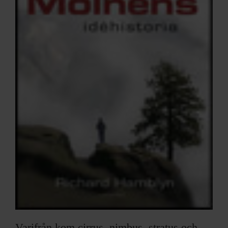
Varifrån kom cirrus, nimbus, stratus och