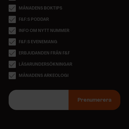
MÅNADENS BOKTIPS
F&F:S PODDAR
INFO OM NYTT NUMMER
F&F:S EVENEMANG
ERBJUDANDEN FRÅN F&F
LÄSARUNDERSÖKNINGAR
MÅNADENS ARKEOLOGI
E
-
Prenumerera
p
o
s
t