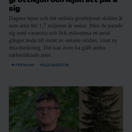
grottlejon och lejon att para
sig
Dagens lejon och
det utdöda grottlejonet skildes åt
som arter för 1,7 miljoner år sedan. Men de parade
sig med varandra och fick avkomma ett antal
gånger ända till slutet av senaste istiden, visar ny
dna-forskning. Det kan även ha gällt andra
närbesläktade arter.
PREMIUM
PALEOGENETIK