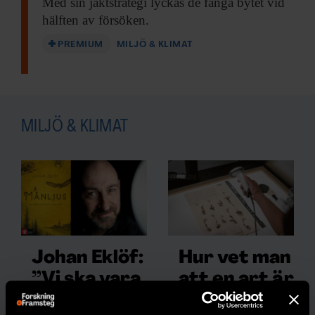
Med sin jaktstrategi
lyckas de fånga bytet vid
hälften av försöken.
PREMIUM
MILJÖ & KLIMAT
MILJÖ & KLIMAT
Johan Eklöf:
Hur vet man
”Vi ska vara
att en art är
rädda om
utrotad?