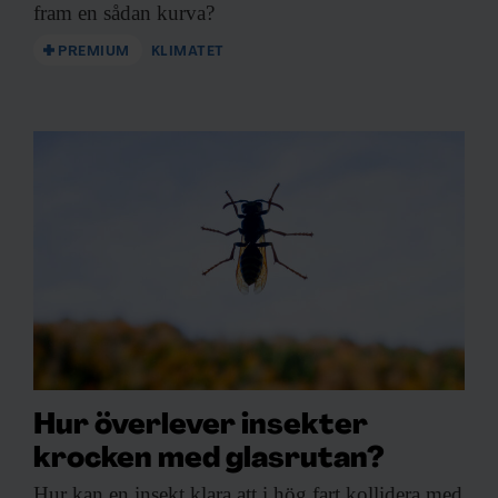
fram en sådan kurva?
PREMIUM
KLIMATET
Hur överlever insekter
krocken med glasrutan?
Hur kan en
insekt klara att i hög fart kollidera med