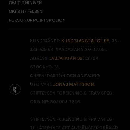
Prenumerera på
OM TIDNINGEN
OM STIFTELSEN
Forskning & Framsteg!
PERSONUPPGIFTSPOLICY
Inlogg till
fof.se
och app •
E-tidning
•
Nyhetsbrev • Rabatt på våra
evenemang
KUNDTJÄNST:
KUNDTJANST@FOF.SE
, 08-
121 060 64 (VARDAGAR 8.30–17.00).
ADRESS:
DALAGATAN 32
, 113 24
Beställ i dag!
STOCKHOLM.
CHEFREDAKTÖR OCH ANSVARIG
UTGIVARE
JONAS MATTSSON
.
STIFTELSEN FORSKNING & FRAMSTEG.
ORG.NR: 802008-7246.
STIFTELSEN FORSKNING & FRAMSTEG
TILLÅTER INTE ATT AI-TJÄNSTER TRÄNAR