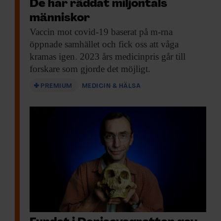
celler från likadana möss som fått behålla
De har räddat miljontals
sin bräss. Resultaten visade att de nya
människor
cellerna skyddade mössen mot
Vaccin mot covid-19
baserat på m-rna
öppnade samhället och fick oss att våga
autoimmuna sjukdomar.
kramas igen. 2023 års medicinpris går till
forskare som gjorde det möjligt.
Regulatoriska T-celler
PREMIUM
MEDICIN & HÄLSA
dämpar
immunsystemet
Genom ytterligare experiment under mer
än ett decennium kom han fram till att en
viss sorts T-celler har en dämpande effekt
på immunförsvaret. Han kallade dem
regulatoriska T-celler.