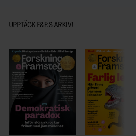
regulatoriska T-celler. Samma slags sprutor
testas också för att hindra immunförsvaret
från att stöta bort ett transplanterat organ.
UPPTÄCK F&F:S ARKIV!
I Sverige har forskare i Stockholm och
Uppsala testat ett annat sätt att hindra
avstötning på fem patienter med typ 1-
diabetes. I samband med en transplantation
av insulinproducerande cellöar fick
patienterna också injektioner med sina
egna, odlade regulatoriska T-celler.
Resultaten tyder på att behandlingen är
säker
. Nästa steg blir att ta reda på hur väl
den skyddar mot avstötning hos en större
grupp patienter.