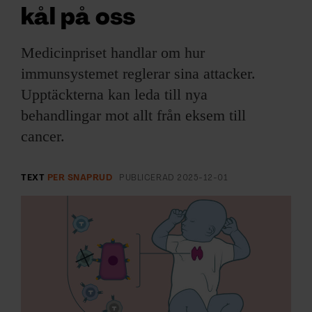
ARKIV & E-TIDNING
kål på oss
LYSSNA/PODD
Medicinpriset handlar om hur
immunsystemet reglerar sina attacker.
EVENEMANG & RESOR
Upptäckterna kan leda till nya
behandlingar mot allt från eksem till
SHOP
cancer.
KONTAKTA F&F
TEXT
PER SNAPRUD
PUBLICERAD
2025-12-01
SKRIV I F&F
PRENUMERERA PÅ F&F
ANNONSERA I F&F
OM F&F