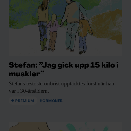
enbart pojkar och orsakar bland annat svår
diarré, hudinflammationer, diabetes och
livshotande infektioner.
Bara några få fall
är kända i Sverige
. Lyckligtvis är det
möjligt att bota den dödliga sjukdomen
genom en benmärgstransplantation.
Stefan: ”Jag gick upp 15 kilo i
muskler”
Stefans testosteronbrist upptäcktes
först när han
var i 30-årsåldern.
PREMIUM
HORMONER
Mus hade avgörande mutation
Scurfy-mutationen
orsakar ett myteri i immunförsvaret. Mary E.
Brunkow och Fred Ramsdell lyckades ringa in området
där mutationen låg hos möss. De lokaliserade den till