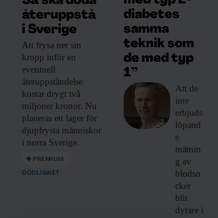
med typ 2-
Så ska döda
diabetes
återuppstå
I dag är immunologer ense om att
samma
i Sverige
regulatoriska T-celler existerar och fyller
teknik som
Att frysa ner
sin
viktiga funktioner i kroppen. Så var det inte
kropp inför en
de med typ
när Shimon Sakaguchi
först presenterade
eventuell
1”
sina resultat år 1995
.
återuppståndelse
Att de
kostar drygt två
inte
Men hans slutsatser skulle få stöd från ett
miljoner kronor. Nu
erbjuds
planeras ett lager för
oväntat håll: Manhattanprojektet, den
löpand
djupfrysta människor
amerikanska satsningen på att utveckla
e
i norra Sverige.
mätnin
atomvapen under andra världskriget.
PREMIUM
g av
blodso
Forskare vid ett laboratorium kopplat till
DÖDLIGHET
cker
projektet studerade effekterna av radioaktiv
blir
strålning på möss. De noterade en spontan
dyrare i