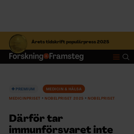
S
ö
Årets tidskrift populärpress 2025
k
e
f
Prenumerera
t
e
r
Logga in
:
PREMIUM
MEDICIN & HÄLSA
MEDICINPRISET
NOBELPRISET 2025
NOBELPRISET
NYHETSBREV
Därför tar
ÄMNEN
immunförsvaret inte