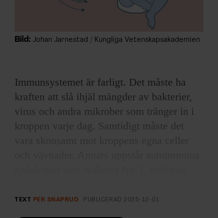
Bild:
Johan Jarnestad / Kungliga Vetenskapsakademien
Immunsystemet är farligt. Det måste ha
kraften att slå ihjäl mängder av bakterier,
virus och andra mikrober som tränger in i
kroppen varje dag. Samtidigt måste det
vara skonsamt mot kroppens egna celler
och vävnader. Annars uppstår autoimmuna
sjukdomar som diabetes typ 1, multipel
skleros och ledgångsreumatism.
TEXT
PER SNAPRUD
PUBLICERAD
2025-12-01
Kroppen har flera sätt att sköta denna