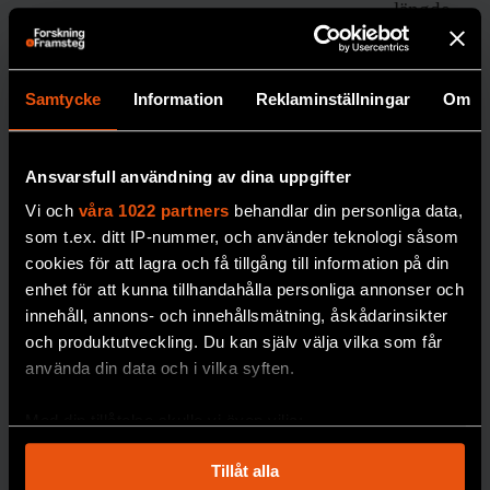
mutation som de gav namnet
scurfy
. Denna
längde
stam utvecklade en allvarlig autoimmun
n,
skriver
sjukdom. Vissa möss föddes täckta av fjäll
forskar
och flagor, och med svullen mjälte och
Samtycke
Information
Reklaminställningar
Om
en
förstorade lymfkörtlar. De dog inom några
Johan
veckor. Avelsstudier visade att mutationen
Jendle.
Ansvarsfull användning av dina uppgifter
var dödlig hos hanmöss, medan honmöss
DIABETE
Vi och
våra 1022 partners
behandlar din personliga data,
S
var opåverkade. Därför drog de slutsatsen
som t.ex. ditt IP-nummer, och använder teknologi såsom
att mutationen som orsakade den
cookies för att lagra och få tillgång till information på din
enhet för att kunna tillhandahålla personliga annonser och
autoimmuna sjukdomen satt på X-
innehåll, annons- och innehållsmätning, åskådarinsikter
kromosomen.
och produktutveckling. Du kan själv välja vilka som får
använda din data och i vilka syften.
Brunkow och Ramsdell
Med din tillåtelse skulle vi även vilja:
gick vidare
Robert:
Samla in information om din geografiska plats
Tillåt alla
som kan ha en noggrannhet på upp till flera meter
”Jag är