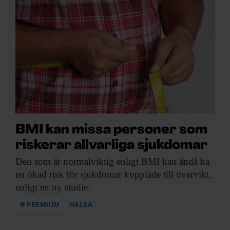
200 kliniska studier
pågår
– Just nu pågår ungefär 200 kliniska
studier som bygger på årets pris. En av de
mest lovande handlar om eksem, säger
Marie Wahren-Herlenius, professor i
BMI kan missa personer som
experimentell reumatologi och medlem av
riskerar allvarliga sjukdomar
Nobelförsamlingen vid Karolinska
institutet.
Den som är
normalviktig enligt BMI kan ändå ha
en ökad risk för sjukdomar kopplade till övervikt,
En behandling mot eksem som testas är
enligt en ny studie.
sprutor med interleukin-2, ett ämne som
PREMIUM
HÄLSA
gör så att kroppen tillverkar fler