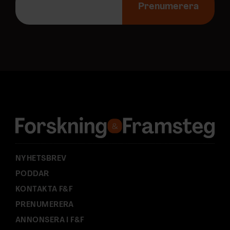
-
Prenumerera
p
o
Beställ nyhetsbrev
s
t
a
d
r
e
s
s
:
NYHETSBREV
PODDAR
KONTAKTA F&F
PRENUMERERA
KUNSKAP BASERAD PÅ VETENSKAP
ANNONSERA I F&F