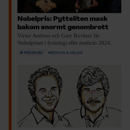
experimentella metoder var osäkra och
beskeden om cellernas egenskaper spretade
åt alla möjliga håll. Till slut visade det sig
Nobelpris: Pytteliten mask
att gener som antogs vara centrala i
bakom enormt genombrott
Victor Ambros och
Gary Ruvkun får
sammanhanget helt enkelt inte existerade.
Nobelpriset i fysiologi eller medicin 2024.
Därmed gick luften ur hela
forskningsfältet.
PREMIUM
MEDICIN & HÄLSA