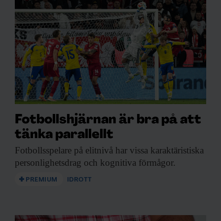
slutsatsen var korrekt. Hans regulatoriska
T-celler hindrar andra T-celler från att ge
sig på kroppens egna vävnader. Upptäckten
öppnar nya möjligheter att utveckla
läkemedel.
Fotbollshjärnan är bra på att
tänka parallellt
Fotbollsspelare på elitnivå
har vissa karaktäristiska
personlighetsdrag och kognitiva förmågor.
PREMIUM
IDROTT
Marie Wahren-Herlenius
vid Karolinska institutet.
Bild:
Karolinska institutet