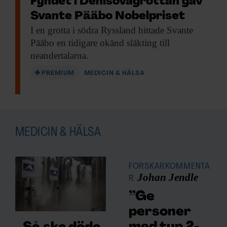
Fyndet i Denisovagrottan gav
Svante Pääbo Nobelpriset
I en grotta
i södra Ryssland hittade Svante
Pääbo en tidigare okänd släkting till
neandertalarna.
PREMIUM
MEDICIN & HÄLSA
Gunilla Karlsson Hedestam
vid Karolinska institutet.
Bild:
Karolinska institutet
MEDICIN & HÄLSA
– Man kan säga att de fungerar lite som
tonårsföräldrar. De har en lugnande
FORSKARKOMMENTA
Johan Jendle
R
inverkan och ser till så att saker inte går
överstyr, säger Gunilla Karlsson Hedestam,
”Ge
professor i vaccinimmunologi vid
personer
Karolinska institutet.