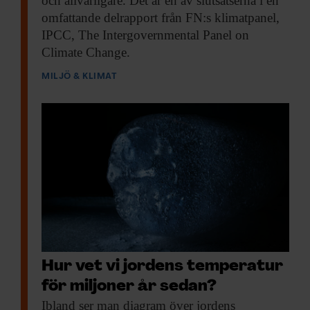
och allvarligare. Det är en av slutsatserna i en
omfattande delrapport från FN:s klimatpanel,
IPCC, The Intergovernmental Panel on
Climate Change.
MILJÖ & KLIMAT
Hur vet vi jordens temperatur
för miljoner år sedan?
Ibland ser man
diagram över jordens