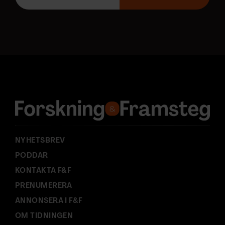
p
o
s
t
a
d
r
e
s
s
:
NYHETSBREV
PODDAR
KONTAKTA F&F
PRENUMERERA
ANNONSERA I F&F
OM TIDNINGEN