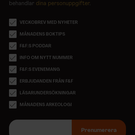
behandlar
dina personuppgifter
.
VECKOBREV MED NYHETER
MÅNADENS BOKTIPS
F&F:S PODDAR
INFO OM NYTT NUMMER
F&F:S EVENEMANG
ERBJUDANDEN FRÅN F&F
LÄSARUNDERSÖKNINGAR
MÅNADENS ARKEOLOGI
E
-
Prenumerera