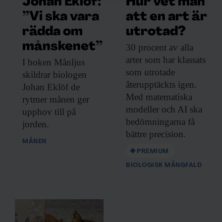
Johan Eklöf:
Hur vet man
vidarebefordrar även sådana identifierare och annan
”Vi ska vara
att en art är
information från din enhet till de sociala medier och
rädda om
utrotad?
annons- och analysföretag som vi samarbetar med.
månskenet”
Dessa kan i sin tur kombinera informationen med annan
30 procent av
alla
information som du har tillhandahållit eller som de har
arter som har klassats
I boken Månljus
samlat in när du har använt deras tjänster.
som utrotade
skildrar biologen
återupptäckts igen.
Johan Eklöf de
Med matematiska
rytmer månen ger
modeller och AI ska
upphov till på
bedömningarna få
jorden.
bättre precision.
MÅNEN
PREMIUM
BIOLOGISK MÅNGFALD