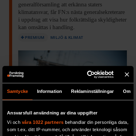
generalförsamling att erkänna staters
klimatansvar, får FN:s nästa generalsekreterare
i uppdrag att visa hur folkrättsliga skyldigheter
kan omsättas i handling.
PREMIUM
MILJÖ & KLIMAT
Samtycke
Information
Reklaminställningar
Om
Ansvarsfull användning av dina uppgifter
Vi och
våra 1022 partners
behandlar din personliga data,
Sot, metan och ozon påverkar
som t.ex. ditt IP-nummer, och använder teknologi såsom