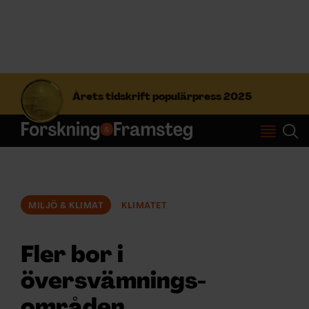
S
ö
Årets tidskrift populärpress 2025
k
e
f
Prenumerera
t
e
r
Logga in
:
MILJÖ & KLIMAT
KLIMATET
NYHETSBREV
Fler bor i
ÄMNEN
översvämnings­
områden