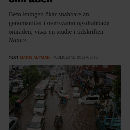
ARKIV & E-TIDNING
Befolkningen ökar snabbare än
LYSSNA/PODD
genomsnittet i översvämningsdrabbade
områden, visar en studie i tidskriften
EVENEMANG & RESOR
Nature
.
SHOP
TEXT
MARIE ALPMAN
PUBLICERAD
2021-08-10
KONTAKTA F&F
SKRIV I F&F
PRENUMERERA PÅ F&F
ANNONSERA I F&F
OM F&F