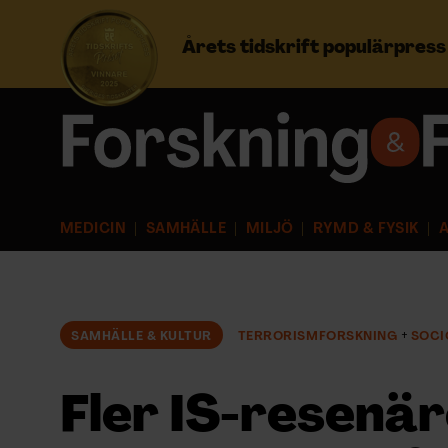
Årets tidskrift populärpres
Prenumerera
Logga in
MEDICIN
SAMHÄLLE
MILJÖ
RYMD & FYSIK
A
NYHETSBREV
ÄMNEN
SAMHÄLLE & KULTUR
TERRORISMFORSKNING
SOCI
ARKIV & E-TIDNING
Fler IS-resenär
LYSSNA/PODD