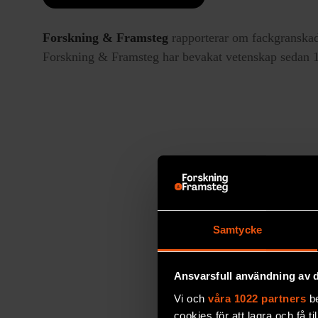
Forskning & Framsteg
rapporterar om fackgranskad
Forskning & Framsteg har bevakat vetenskap sedan 19
Samtycke
Ansvarsfull användning av d
Vi och
våra 1022 partners
be
cookies för att lagra och få t