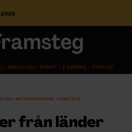
s 2025
S
ö
k
e
f
t
e
r
I
ARKEOLOGI
DEBATT
E-TIDNING
TIPSA F&F
:
OLOGI
NATIONALEKONOMI
ARBETSLIV
er från länder