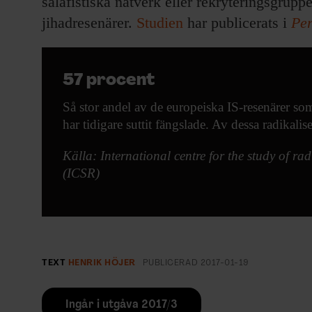
salafistiska nätverk eller rekryteringsgrup
jihadresenärer.
Studien
har publicerats i
Per
57 procent
Så stor andel av de europeiska IS-resenärer som
har tidigare suttit fängslade. Av dessa radikalis
Källa: International centre for the study of rad
(ICSR)
TEXT
HENRIK HÖJER
PUBLICERAD
2017-01-19
Ingår i utgåva 2017/3