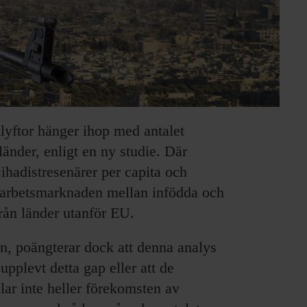
yftor hänger ihop med antalet
länder, enligt en ny studie. Där
jihadistresenärer per capita och
å arbetsmarknaden mellan infödda och
rån länder utanför EU.
en, poängterar dock att denna analys
 upplevt detta gap eller att de
ar inte heller förekomsten av