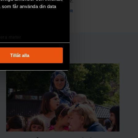
amerikansk studie.
a som får använda din data
SAMHÄLLE & KULTUR
lera meter
ryck)
ljsektionen
. Du kan ändra
Tillåt alla
andahålla funktioner för
n information från din enhet
 tur kombinera informationen
deras tjänster.