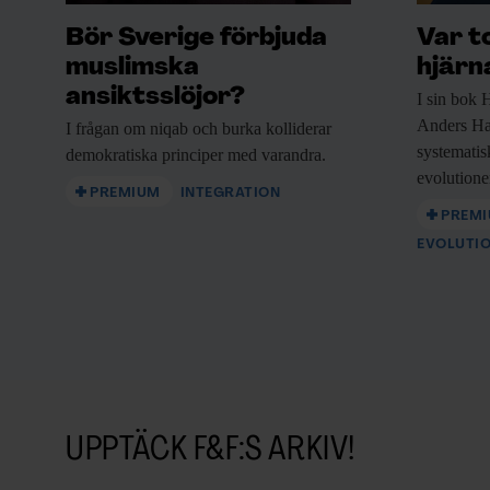
Bör Sverige förbjuda
Var t
muslimska
hjärn
ansiktsslöjor?
I sin bok
H
Anders Ha
I frågan om
niqab och burka kolliderar
systematisk
demokratiska principer med varandra.
evolutione
PREMIUM
INTEGRATION
PREM
EVOLUTI
UPPTÄCK F&F:S ARKIV!