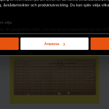
, åskådarinsikter och produktutveckling. Du kan själv välja vilk
n vilja:
om din geografiska plats som kan ha en noggrannhet på upp till f
genom att aktivt skanna den för specifika kännetecken (fingeravt
rsonliga uppgifter behandlas och ställ in dina preferenser i
deta
Anpassa
ke när som helst från cookie-förklaringen.
e för att anpassa innehållet och annonserna till användarna, tillh
vår trafik. Vi vidarebefordrar även sådana identifierare och anna
nnons- och analysföretag som vi samarbetar med. Dessa kan i sin
har tillhandahållit eller som de har samlat in när du har använt 