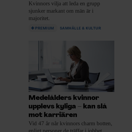
Kvinnors vilja att
leda en grupp
sjunker markant om män är i
majoritet.
PREMIUM
SAMHÄLLE & KULTUR
Medelålders kvinnor
upplevs kyliga – kan slå
mot karriären
Vid 47 år
når kvinnors charm botten,
enligt personer de träffar i jobbet.