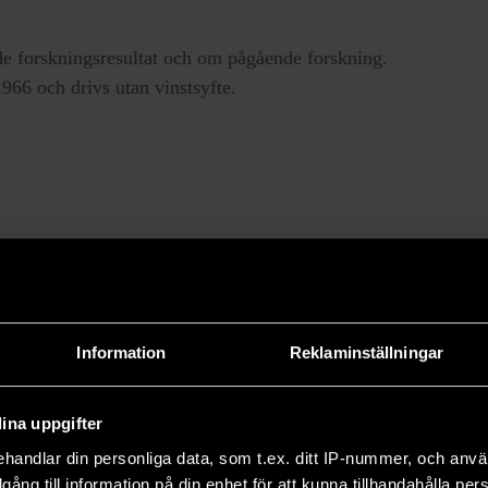
e forskningsresultat och om pågående forskning.
66 och drivs utan vinstsyfte.
Information
Reklaminställningar
ina uppgifter
handlar din personliga data, som t.ex. ditt IP-nummer, och anv
illgång till information på din enhet för att kunna tillhandahålla pe