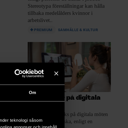
Stereotypa föreställningar kan hålla
tillbaka medelålders kvinnor i
arbetslivet..
PREMIUM
SAMHÄLLE & KULTUR
Om
Färre idéer på digitala
möten
Kreativiteten sänks på
digitala möten
änder teknologi såsom
jämfört med fysiska, enligt en
rsonliga annonser och innehåll,