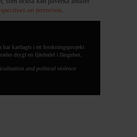
per, som också kan påverka antalet
spectives on terrorism
.
 har kartlagts i ett forskningsprojekt
erades drygt en fjärdedel i fängelset.
icalization and political violence