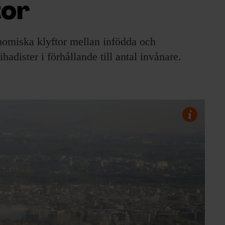
tor
nomiska klyftor mellan infödda och
adister i förhållande till antal invånare.