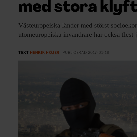
med stora klyf
EVENEMANG & RESOR
SHOP
Västeuropeiska länder med störst socioeko
utomeuropeiska invandrare har också flest jih
KONTAKTA F&F
SKRIV I F&F
TEXT
HENRIK HÖJER
PUBLICERAD
2017-01-19
PRENUMERERA PÅ F&F
ANNONSERA I F&F
OM F&F