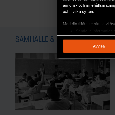
annons- och innehållsmätning
och i vilka syften.
Med din tillåtelse skulle vi äve
Samla in information 
Identifiera din enhet 
SAMHÄLLE & KULTUR
Ta reda på mer om hur dina pe
Avvisa
eller dra tillbaka ditt samtyc
Vi använder enhetsidentifierar
sociala medier och analysera 
till de sociala medier och a
med annan information som du 