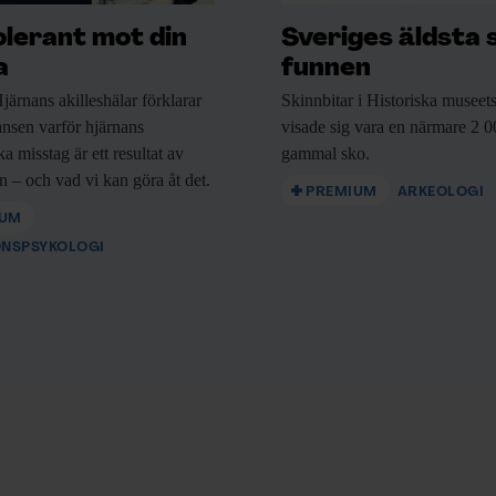
olerant mot din
Sveriges äldsta 
a
funnen
järnans akilleshälar förklarar
Skinnbitar i Historiska
museets
nsen varför hjärnans
visade sig vara en närmare 2 0
a misstag är ett resultat av
gammal sko.
n – och vad vi kan göra åt det.
PREMIUM
ARKEOLOGI
IUM
ONSPSYKOLOGI