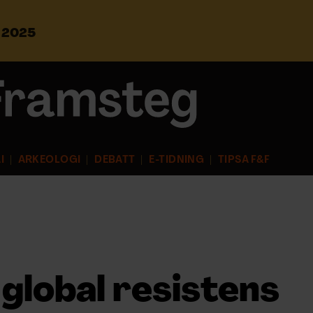
s 2025
S
ö
k
e
f
t
e
r
I
ARKEOLOGI
DEBATT
E-TIDNING
TIPSA F&F
:
 global resistens