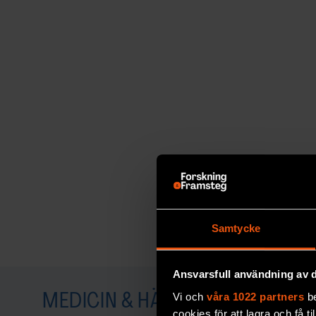
Samtycke
Ansvarsfull användning av d
Vi och
våra 1022 partners
be
MEDICIN & HÄLSA
cookies för att lagra och få t