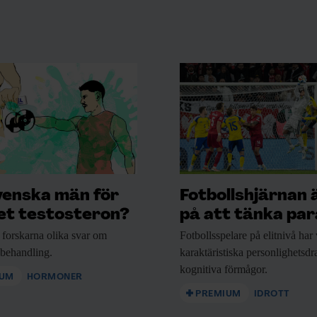
venska män för
Fotbollshjärnan 
t testosteron?
på att tänka para
 forskarna
olika svar om
Fotbollsspelare på elitnivå
har 
nbehandling.
karaktäristiska personlighetsd
kognitiva förmågor.
IUM
HORMONER
PREMIUM
IDROTT