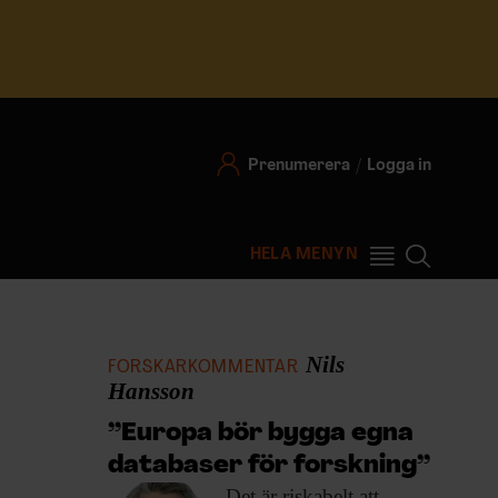
Prenumerera
Logga in
HELA MENYN
Nils
FORSKARKOMMENTAR
Hansson
”Europa bör bygga egna
databaser för forskning”
Det är riskabelt
att