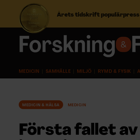
Årets tidskrift populärpres
Prenumerera
Logga in
MEDICIN
SAMHÄLLE
MILJÖ
RYMD & FYSIK
A
NYHETSBREV
ÄMNEN
MEDICIN & HÄLSA
MEDICIN
ARKIV & E-TIDNING
Första fallet av
LYSSNA/PODD