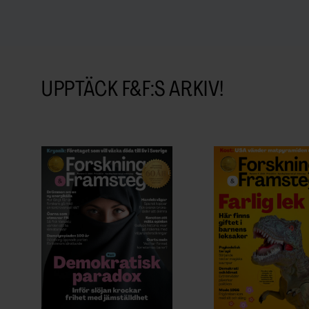
UPPTÄCK F&F:S ARKIV!