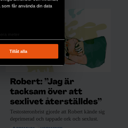
a som får använda din data
lera meter
ryck)
ljsektionen
. Du kan ändra
Tillåt alla
andahålla funktioner för
n information från din enhet
Robert: ”Jag är
 tur kombinera informationen
deras tjänster.
tacksam över att
sexlivet återställdes”
Testosteronbrist gjorde att
Robert kände sig
deprimerad och tappade ork och sexlust.