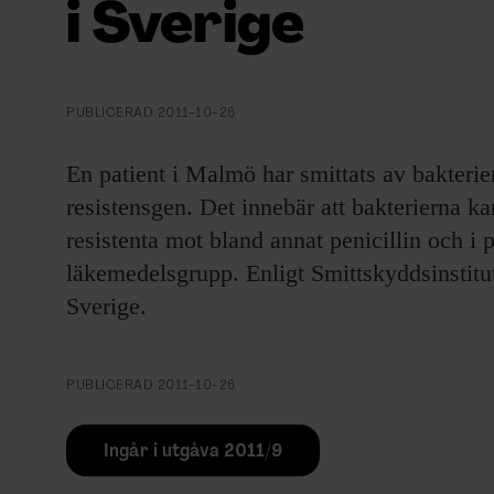
i Sverige
EVENEMANG & RESOR
SHOP
PUBLICERAD
2011-10-26
KONTAKTA F&F
En patient i Malmö har smittats av bakterie
SKRIV I F&F
resistensgen. Det innebär att bakterierna 
resistenta mot bland annat penicillin och i
PRENUMERERA PÅ F&F
läkemedelsgrupp. Enligt Smittskyddsinstitutet
Sverige.
ANNONSERA I F&F
OM F&F
PUBLICERAD
2011-10-26
Ingår i utgåva 2011/9