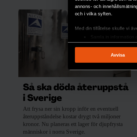
annons- och innehållsmätning
och i vilka syften.
Med din tillåtelse skulle vi äve
Samla in information 
Identifiera din enhet 
Ta reda på mer om hur dina pe
Avvisa
eller dra tillbaka ditt samtyc
Vi använder enhetsidentifierar
sociala medier och analysera 
Så ska döda återuppstå
till de sociala medier och a
med annan information som du 
i Sverige
Att frysa ner
sin kropp inför en eventuell
återuppståndelse kostar drygt två miljoner
kronor. Nu planeras ett lager för djupfrysta
människor i norra Sverige.