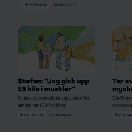
PREMIUM
DÖDLIGHET
Stefan: ”Jag gick upp
Tar s
15 kilo i muskler”
mycke
Stefans testosteronbrist upptäcktes
först
Därför ger
när han var i 30-årsåldern.
testostero
PREMIUM
HORMONER
PREM