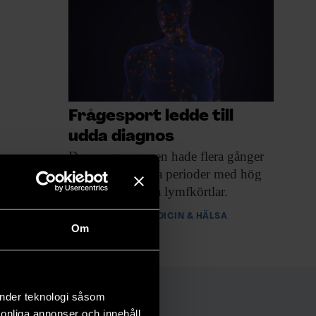
Frågesport ledde till
udda diagnos
Den unga mannen
hade flera gånger
drabbats av långa perioder med hög
feber och svullna lymfkörtlar.
PREMIUM
MEDICIN & HÄLSA
Om
änder teknologi såsom
rsonliga annonser och innehåll,