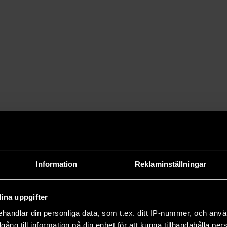
Information
Reklaminställningar
ina uppgifter
handlar din personliga data, som t.ex. ditt IP-nummer, och anv
illgång till information på din enhet för att kunna tillhandahålla pe