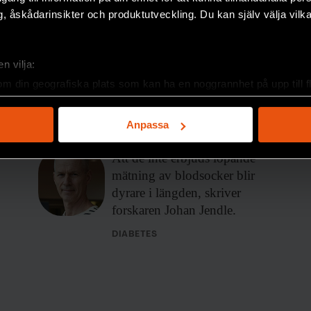
, åskådarinsikter och produktutveckling. Du kan själv välja vilk
Johan Jendle
FORSKARKOMMENTAR
”Ge personer med typ
n vilja:
2-diabetes samma
om din geografiska plats som kan ha en noggrannhet på upp till f
genom att aktivt skanna den för specifika kännetecken (fingeravt
teknik som de med typ
rsonliga uppgifter behandlas och ställ in dina preferenser i
deta
Anpassa
1”
ke när som helst från cookie-förklaringen.
Att de inte
erbjuds löpande
e för att anpassa innehållet och annonserna till användarna, tillh
mätning av blodsocker blir
vår trafik. Vi vidarebefordrar även sådana identifierare och anna
dyrare i längden, skriver
nnons- och analysföretag som vi samarbetar med. Dessa kan i sin
forskaren Johan Jendle.
har tillhandahållit eller som de har samlat in när du har använt 
DIABETES