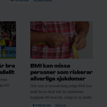
PREMIUM
HORMONER
är bra
BMI kan missa
llellt
personer som riskerar
allvarliga sjukdomar
vissa
rag och
Den som är
normalviktig enligt BMI kan
ändå ha en ökad risk för sjukdomar
kopplade till övervikt, enligt en ny studie.
PREMIUM
HÄLSA