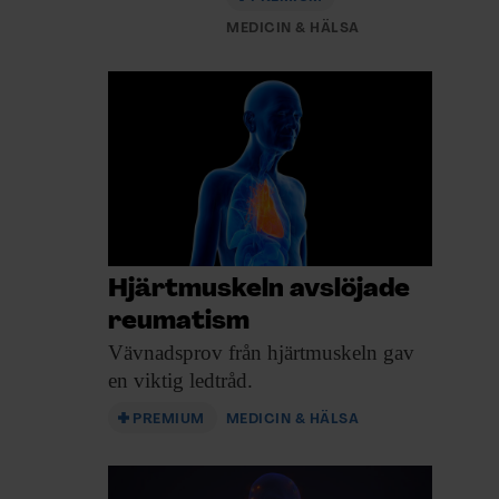
MEDICIN & HÄLSA
Hjärtmuskeln avslöjade
reumatism
Vävnadsprov från hjärtmuskeln
gav
en viktig ledtråd.
PREMIUM
MEDICIN & HÄLSA