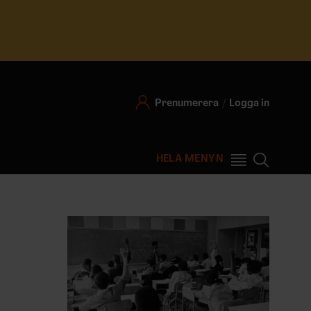
Prenumerera
Logga in
HELA MENYN