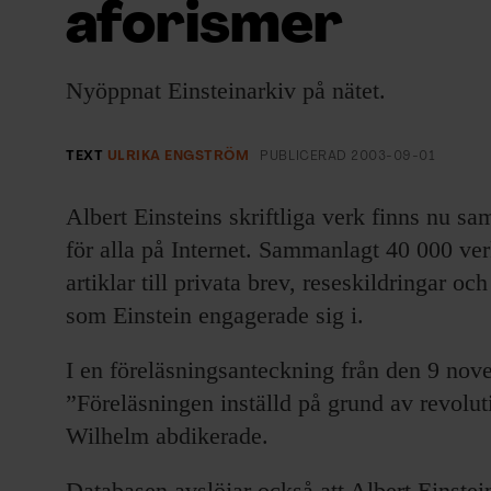
aforismer
EVENEMANG & RESOR
SHOP
Nyöppnat Einsteinarkiv på nätet.
KONTAKTA F&F
TEXT
ULRIKA ENGSTRÖM
PUBLICERAD
2003-09-01
SKRIV I F&F
Albert Einsteins skriftliga verk finns nu sa
för alla på Internet. Sammanlagt 40 000 verk
PRENUMERERA PÅ F&F
artiklar till privata brev, reseskildringar o
ANNONSERA I F&F
som Einstein engagerade sig i.
I en föreläsningsanteckning från den 9 nov
OM F&F
”Föreläsningen inställd på grund av revolu
Wilhelm abdikerade.
Databasen avslöjar också att Albert Einstein