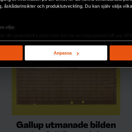
, åskådarinsikter och produktutveckling. Du kan själv välja vilk
n vilja:
om din geografiska plats som kan ha en noggrannhet på upp till f
genom att aktivt skanna den för specifika kännetecken (fingeravt
rsonliga uppgifter behandlas och ställ in dina preferenser i
deta
Anpassa
ke när som helst från cookie-förklaringen.
e för att anpassa innehållet och annonserna till användarna, tillh
vår trafik. Vi vidarebefordrar även sådana identifierare och anna
nnons- och analysföretag som vi samarbetar med. Dessa kan i sin
har tillhandahållit eller som de har samlat in när du har använt 
Gallup utmanade bilden