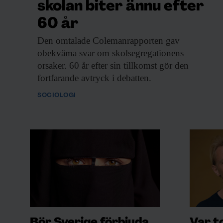
skolan biter ännu efter
60 år
Den omtalade Colemanrapporten
gav
obekväma svar om skolsegregationens
orsaker. 60 år efter sin tillkomst gör den
fortfarande avtryck i debatten.
SOCIOLOGI
Bör Sverige förbjuda
Var t