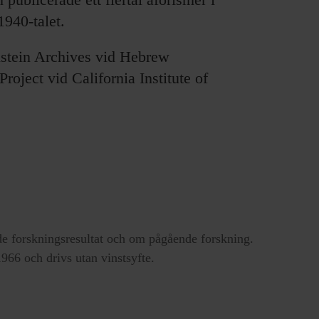
940-talet.
instein Archives vid Hebrew
roject vid California Institute of
e forskningsresultat och om pågående forskning.
66 och drivs utan vinstsyfte.