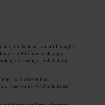
mlade i en databas som är tillgänglig
 ingår, allt från vetenskapliga
ch inlägg i de många samhällsfrågor
ember 1918 skriver han:
tion.” Det var då Tysklands Kaiser
 publicerade ett flertal aforismer i