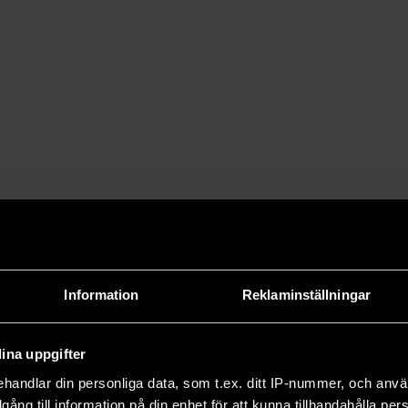
Information
Reklaminställningar
ina uppgifter
handlar din personliga data, som t.ex. ditt IP-nummer, och anv
illgång till information på din enhet för att kunna tillhandahålla pe