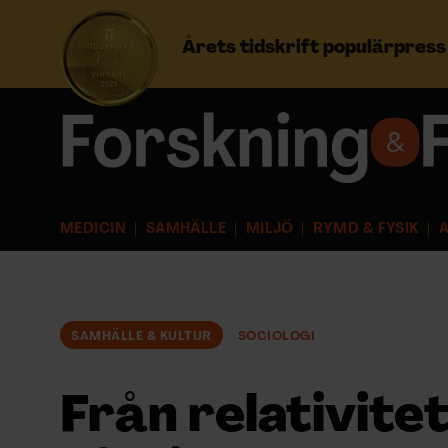
Årets tidskrift populärpres
Prenumerera
Logga in
MEDICIN
SAMHÄLLE
MILJÖ
RYMD & FYSIK
A
NYHETSBREV
ÄMNEN
SAMHÄLLE & KULTUR
SOCIOLOGI
ARKIV & E-TIDNING
Från relativitet
LYSSNA/PODD