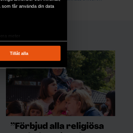
a som får använda din data
lera meter
ryck)
ljsektionen
. Du kan ändra
Tillåt alla
andahålla funktioner för
n information från din enhet
 tur kombinera informationen
deras tjänster.
”Förbjud alla religiösa