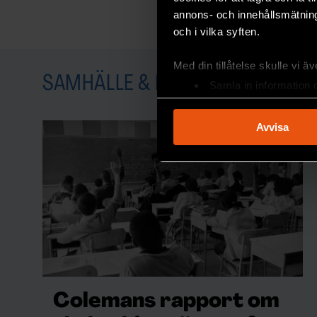
annons- och innehållsmätning
och i vilka syften.
Med din tillåtelse skulle vi äve
SAMHÄLLE & KULTUR
Samla in information 
Identifiera din enhet 
Ta reda på mer om hur dina pe
Avvisa
eller dra tillbaka ditt samtyc
Vi använder enhetsidentifierar
sociala medier och analysera 
till de sociala medier och a
med annan information som du 
Colemans rapport om