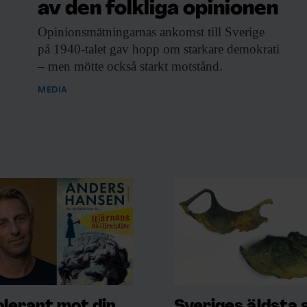
av den folkliga opinionen
Opinionsmätningarnas ankomst till
Sverige
på 1940-talet gav hopp om starkare demokrati
– men mötte också starkt motstånd.
MEDIA
olerant mot din
Sveriges äldsta 