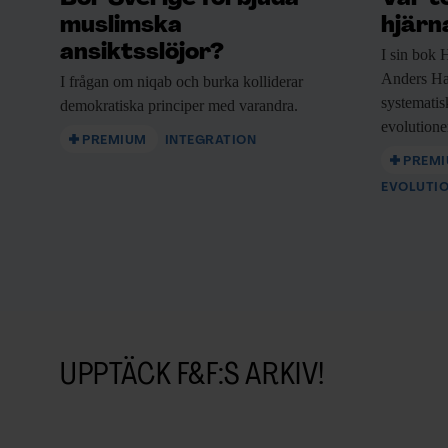
muslimska
hjärn
ansiktsslöjor?
I sin bok
H
Anders Ha
I frågan om
niqab och burka kolliderar
systematisk
demokratiska principer med varandra.
evolutione
PREMIUM
INTEGRATION
PREM
EVOLUTI
UPPTÄCK F&F:S ARKIV!