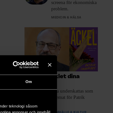
screena för ekonomiska
problem.
MEDICIN & HÄLSA
Så styr äcklet dina
Om
åsikter
Att äcklet inte
ska underskattas som
politisk kraft är temat för Patrik
Lindenfors bok.
änder teknologi såsom
rsonliga annonser och innehåll,
PREMIUM
SAMHÄLLE & KULTUR