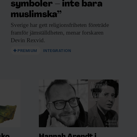
symboler – inte bara
muslimska”
Sverige har gett
religionsfriheten företräde
framför jämställdheten, menar forskaren
Devin Rexvid.
PREMIUM
INTEGRATION
sko
Hannah Arendt i