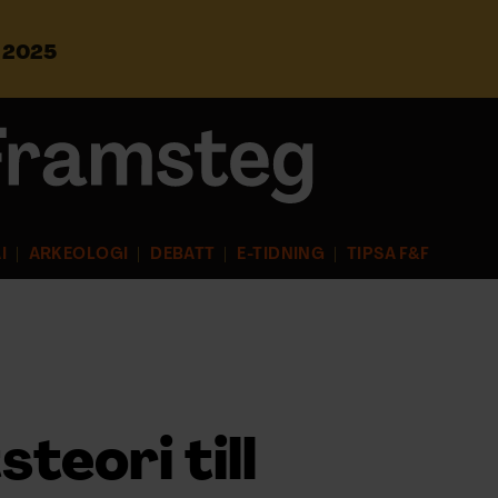
s 2025
S
ö
k
e
f
t
e
r
I
ARKEOLOGI
DEBATT
E-TIDNING
TIPSA F&F
:
steori till