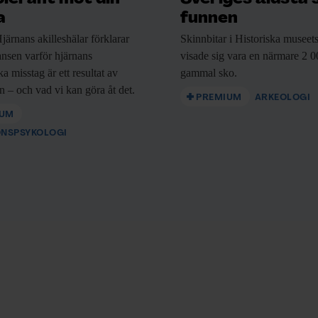
a
funnen
järnans akilleshälar förklarar
Skinnbitar i Historiska
museets
nsen varför hjärnans
visade sig vara en närmare 2 0
a misstag är ett resultat av
gammal sko.
n – och vad vi kan göra åt det.
PREMIUM
ARKEOLOGI
IUM
ONSPSYKOLOGI