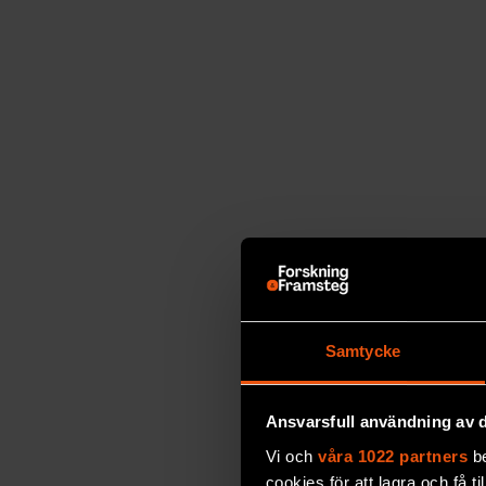
Samtycke
Ansvarsfull användning av d
Vi och
våra 1022 partners
be
cookies för att lagra och få t