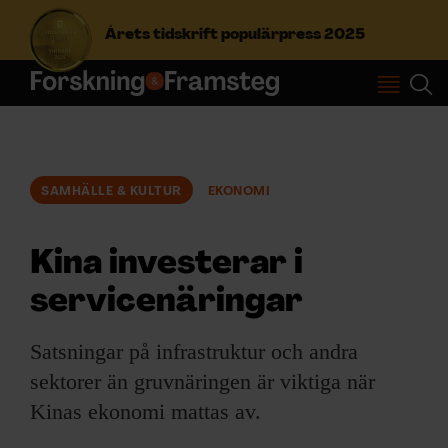
Årets tidskrift populärpress 2025
S
ö
k
e
f
SAMHÄLLE & KULTUR
EKONOMI
Prenumerera
t
e
r
Kina investerar i
Logga in
:
servicenäringar
NYHETSBREV
Satsningar på infrastruktur och andra
sektorer än gruvnäringen är viktiga när
ÄMNEN
Kinas ekonomi mattas av.