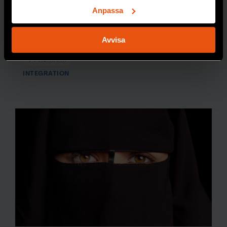
företräde framför
för specifika kännetecken (fingeravtryck)
Anpassa
jämställdheten,
Ta reda på mer om hur dina personliga uppgifter
menar forskaren
behandlas och ställ in dina preferenser i
detaljsektionen
.
Avvisa
Devin Rexvid.
Du kan ändra eller dra tillbaka ditt samtycke när som
helst från cookie-förklaringen.
PREMIUM
INTEGRATION
Vi använder enhetsidentifierare för att anpassa innehållet
och annonserna till användarna, tillhandahålla funktioner
för sociala medier och analysera vår trafik. Vi
vidarebefordrar även sådana identifierare och annan
information från din enhet till de sociala medier och
annons- och analysföretag som vi samarbetar med.
Dessa kan i sin tur kombinera informationen med annan
information som du har tillhandahållit eller som de har
samlat in när du har använt deras tjänster.