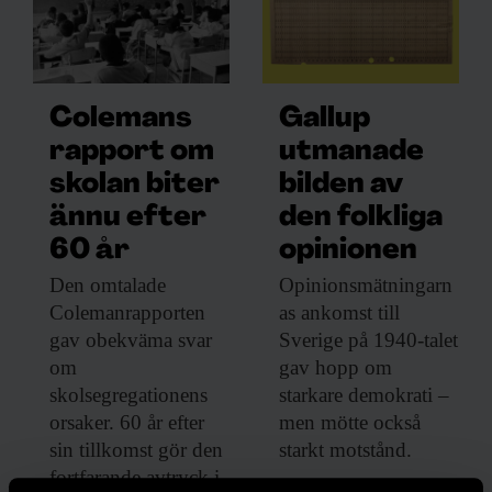
Colemans
Gallup
rapport om
utmanade
skolan biter
bilden av
ännu efter
den folkliga
60 år
opinionen
Den omtalade
Opinionsmätningarn
Colemanrapporten
as ankomst till
gav obekväma svar
Sverige på 1940-talet
om
gav hopp om
skolsegregationens
starkare demokrati –
orsaker. 60 år efter
men mötte också
sin tillkomst gör den
starkt motstånd.
fortfarande avtryck i
MEDIA