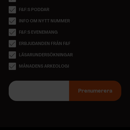
F&F:S PODDAR
INFO OM NYTT NUMMER
F&F:S EVENEMANG
ERBJUDANDEN FRÅN F&F
LÄSARUNDERSÖKNINGAR
MÅNADENS ARKEOLOGI
E
-
Prenumerera
p
o
s
t
a