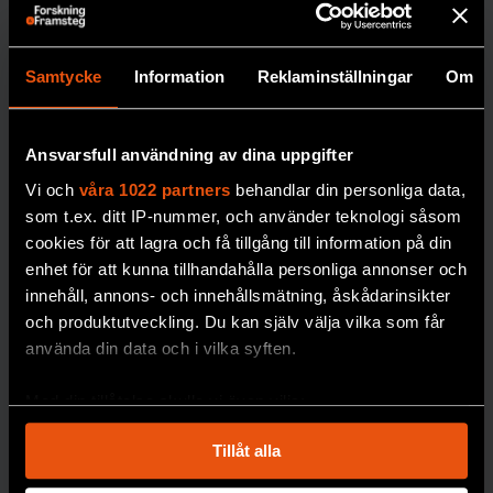
debatten.
SOCIOLOGI
Samtycke
Information
Reklaminställningar
Om
Ansvarsfull användning av dina uppgifter
Vi och
våra 1022 partners
behandlar din personliga data,
som t.ex. ditt IP-nummer, och använder teknologi såsom
cookies för att lagra och få tillgång till information på din
enhet för att kunna tillhandahålla personliga annonser och
”Förbjud alla
innehåll, annons- och innehållsmätning, åskådarinsikter
religiösa
och produktutveckling. Du kan själv välja vilka som får
symboler –
använda din data och i vilka syften.
inte bara
Med din tillåtelse skulle vi även vilja:
muslimska”
Samla in information om din geografiska plats
Sverige har gett
Tillåt alla
som kan ha en noggrannhet på upp till flera meter
religionsfriheten
Identifiera din enhet genom att aktivt skanna den