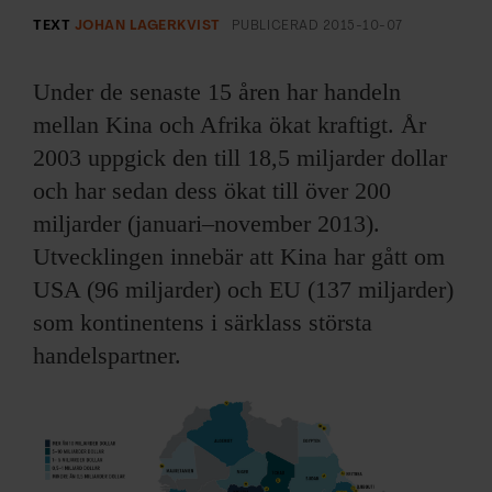
ARKIV & E-TIDNING
TEXT
JOHAN LAGERKVIST
PUBLICERAD
2015-10-07
LYSSNA/PODD
Under de senaste 15 åren har handeln
mellan Kina och Afrika ökat kraftigt. År
EVENEMANG & RESOR
2003 uppgick den till 18,5 miljarder dollar
SHOP
och har sedan dess ökat till över 200
miljarder (januari–november 2013).
KONTAKTA F&F
Utvecklingen innebär att Kina har gått om
USA (96 miljarder) och EU (137 miljarder)
SKRIV I F&F
som kontinentens i särklass största
handelspartner.
PRENUMERERA PÅ F&F
ANNONSERA I F&F
OM F&F