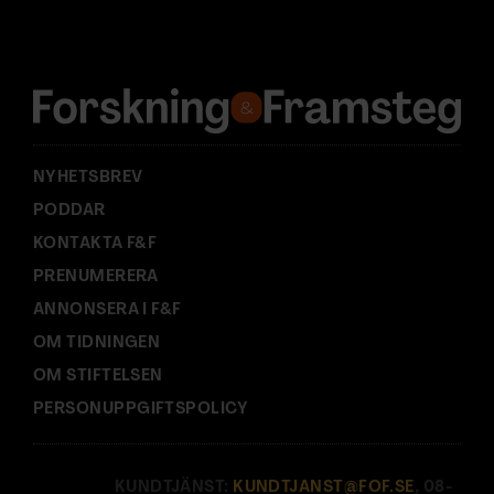
d
r
e
s
s
:
NYHETSBREV
PODDAR
KONTAKTA F&F
PRENUMERERA
ANNONSERA I F&F
OM TIDNINGEN
OM STIFTELSEN
PERSONUPPGIFTSPOLICY
KUNDTJÄNST:
KUNDTJANST@FOF.SE
, 08-