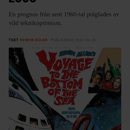
ARKIV & E-TIDNING
En prognos från sent 1960-tal präglades av
LYSSNA/PODD
vild teknikoptimism.
EVENEMANG & RESOR
TEXT
HENRIK HÖJER
PUBLICERAD
2012-03-31
SHOP
KONTAKTA F&F
SKRIV I F&F
PRENUMERERA PÅ F&F
ANNONSERA I F&F
OM F&F