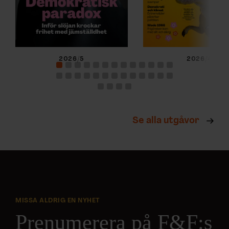
2026/5
2026/4
Se alla utgåvor
MISSA ALDRIG EN NYHET
Prenumerera på F&F:s