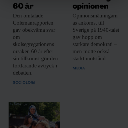
Vi använder enhetsidentifierare för att anpassa innehållet
60 år
opinionen
och annonserna till användarna, tillhandahålla funktioner
Den omtalade
Opinionsmätningarn
för sociala medier och analysera vår trafik. Vi
Colemanrapporten
as ankomst till
vidarebefordrar även sådana identifierare och annan
gav obekväma svar
Sverige på 1940-talet
information från din enhet till de sociala medier och
om
gav hopp om
annons- och analysföretag som vi samarbetar med.
Dessa kan i sin tur kombinera informationen med annan
skolsegregationens
starkare demokrati –
information som du har tillhandahållit eller som de har
orsaker. 60 år efter
men mötte också
samlat in när du har använt deras tjänster.
sin tillkomst gör den
starkt motstånd.
fortfarande avtryck i
MEDIA
debatten.
SOCIOLOGI