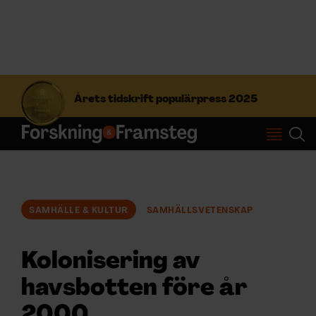
S
ö
Årets tidskrift populärpress 2025
k
e
f
Prenumerera
t
e
r
Logga in
:
SAMHÄLLE & KULTUR
SAMHÄLLSVETENSKAP
NYHETSBREV
Kolonisering av
ÄMNEN
havsbotten före år
2000