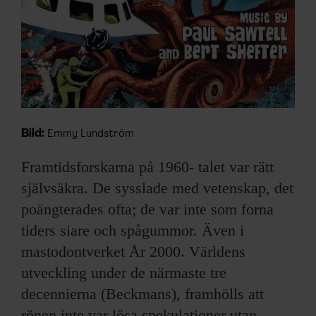
Bild:
Emmy Lundström
Framtidsforskarna på 1960- talet var rätt
självsäkra. De sysslade med vetenskap, det
poängterades ofta; de var inte som forna
tiders siare och spågummor. Även i
mastodontverket År 2000. Världens
utveckling under de närmaste tre
decennierna (Beckmans), framhölls att
rönen inte var lösa spekulationer utan