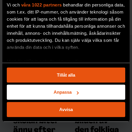
och varför normer förändras i samhället.
Vi och
våra 1022 partners
behandlar din personliga data,
som t.ex. ditt IP-nummer, och använder teknologi såsom
RYMD & FYSIK
cookies för att lagra och få tillgång till information på din
enhet för att kunna tillhandahålla personliga annonser och
innehåll, annons- och innehållsmätning, åskådarinsikter
och produktutveckling. Du kan själv välja vilka som får
använda din data och i vilka syften.
SAMHÄLLE & KULTUR
Med din tillåtelse skulle vi även vilja:
Samla in information om din geografiska plats
Tillåt alla
som kan ha en noggrannhet på upp till flera meter
Identifiera din enhet genom att aktivt skanna den
för specifika kännetecken (fingeravtryck)
Anpassa
Ta reda på mer om hur dina personliga uppgifter
Colemans
Gallup
behandlas och ställ in dina preferenser i
detaljsektionen
.
Avvisa
rapport om
utmanade
Du kan ändra eller dra tillbaka ditt samtycke när som
skolan biter
bilden av
helst från cookie-förklaringen.
ännu efter
den folkliga