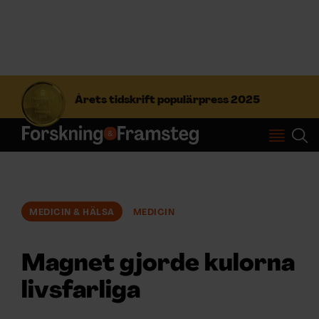
S
ö
Årets tidskrift populärpress 2025
k
e
f
Prenumerera
t
e
r
Logga in
:
MEDICIN & HÄLSA
MEDICIN
NYHETSBREV
Magnet gjorde kulorna
ÄMNEN
livsfarliga