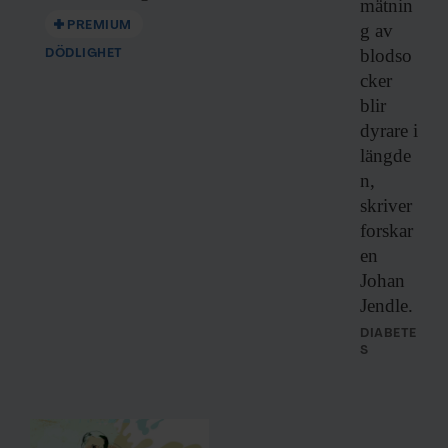
mätnin
PREMIUM
g av
blodso
DÖDLIGHET
cker
blir
dyrare i
längde
n,
skriver
forskar
en
Johan
Jendle.
DIABETE
S