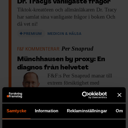
Dr. Tracys vanligaste frågor
Tiktok-kreatören och allmänläkaren
Dr. Tracy
har samlat sina vanligaste frågor i boken Och
då vet ni!
PREMIUM
MEDICIN & HÄLSA
Per Snaprud
F&F KOMMENTERAR
Münchhausen by proxy: En
diagnos från helvetet
F&F:s Per Snaprud
manar till
extrem försiktighet med
diagnosen Münchhausen by
proxy.
PREMIUM
MEDICIN & HÄLSA
Samtycke
Information
Reklaminställningar
Om