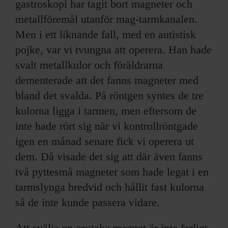
gastroskopi har tagit bort magneter och
metallföremål utanför mag-tarmkanalen.
Men i ett liknande fall, med en autistisk
pojke, var vi tvungna att operera. Han hade
svalt metallkulor och föräldrarna
dementerade att det fanns magneter med
bland det svalda. På röntgen syntes de tre
kulorna ligga i tarmen, men eftersom de
inte hade rört sig när vi kontrollröntgade
igen en månad senare fick vi operera ut
dem. Då visade det sig att där även fanns
två pyttesmå magneter som hade legat i en
tarmslynga bredvid och hållit fast kulorna
så de inte kunde passera vidare.
Att svälja en enstaka magnet är inte farligt,