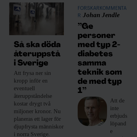
FORSKARKOMMENTA
Johan Jendle
R
”Ge
personer
med typ 2-
Så ska döda
diabetes
återuppstå
samma
i Sverige
teknik som
Att frysa ner
sin
kropp inför en
de med typ
eventuell
1”
återuppståndelse
Att de
kostar drygt två
inte
miljoner kronor. Nu
erbjuds
planeras ett lager för
löpand
djupfrysta människor
e
i norra Sverige.