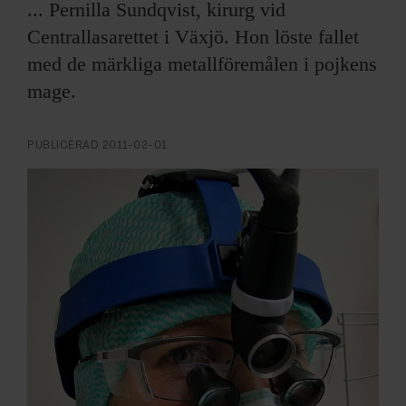
ARKIV & E-TIDNING
... Pernilla Sundqvist, kirurg vid
Centrallasarettet i Växjö. Hon löste fallet
LYSSNA/PODD
med de märkliga metallföremålen i pojkens
mage.
EVENEMANG & RESOR
PUBLICERAD
2011-02-01
SHOP
KONTAKTA F&F
SKRIV I F&F
PRENUMERERA PÅ F&F
ANNONSERA I F&F
OM F&F