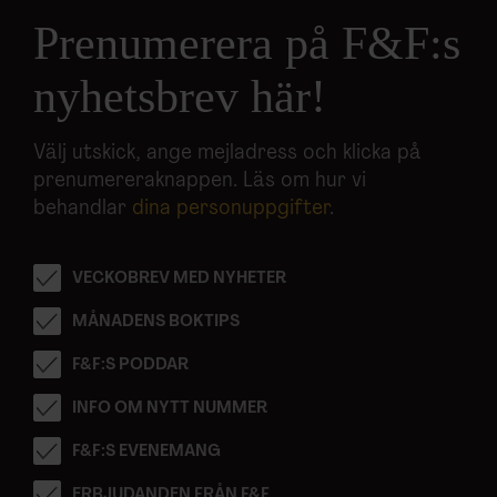
Prenumerera på F&F:s
nyhetsbrev här!
Välj utskick, ange mejladress och klicka på
prenumereraknappen. Läs om hur vi
behandlar
dina personuppgifter
.
VECKOBREV MED NYHETER
MÅNADENS BOKTIPS
F&F:S PODDAR
INFO OM NYTT NUMMER
F&F:S EVENEMANG
ERBJUDANDEN FRÅN F&F