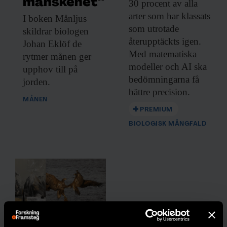
månskenet”
30 procent av
alla
arter som har klassats
I boken Månljus
som utrotade
skildrar biologen
återupptäckts igen.
Johan Eklöf de
Med matematiska
rytmer månen ger
modeller och AI ska
upphov till på
bedömningarna få
jorden.
bättre precision.
MÅNEN
PREMIUM
BIOLOGISK MÅNGFALD