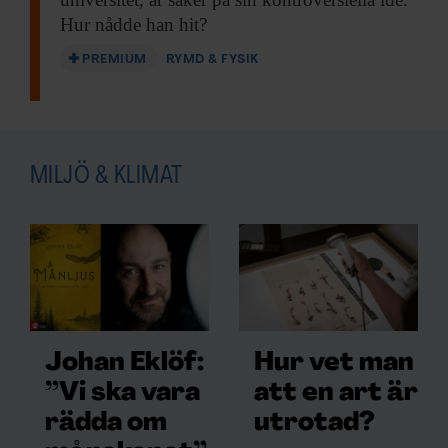
Hur nådde han hit?
PREMIUM
RYMD & FYSIK
MILJÖ & KLIMAT
Johan Eklöf:
Hur vet man
”Vi ska vara
att en art är
rädda om
utrotad?