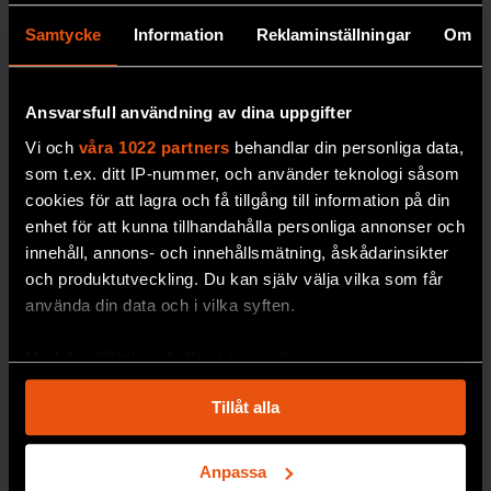
Nytt
frysrum på
Samtycke
Information
Reklaminställningar
Om
Naturhistor
iska säkrar
Ansvarsfull användning av dina uppgifter
forskning
Vi och
våra 1022 partners
behandlar din personliga data,
om
som t.ex. ditt IP-nummer, och använder teknologi såsom
miljögifter
cookies för att lagra och få tillgång till information på din
enhet för att kunna tillhandahålla personliga annonser och
Miljöprovbanken vid
innehåll, annons- och innehållsmätning, åskådarinsikter
Naturhistoriska
och produktutveckling. Du kan själv välja vilka som får
riksmuseet är en av
använda din data och i vilka syften.
världens äldsta och
mest omfattande. Nu
Med din tillåtelse skulle vi även vilja:
behöver den byggas
Samla in information om din geografiska plats
ut.
Tillåt alla
som kan ha en noggrannhet på upp till flera meter
Identifiera din enhet genom att aktivt skanna den
PREMIUM
GIFTER
för specifika kännetecken (fingeravtryck)
Anpassa