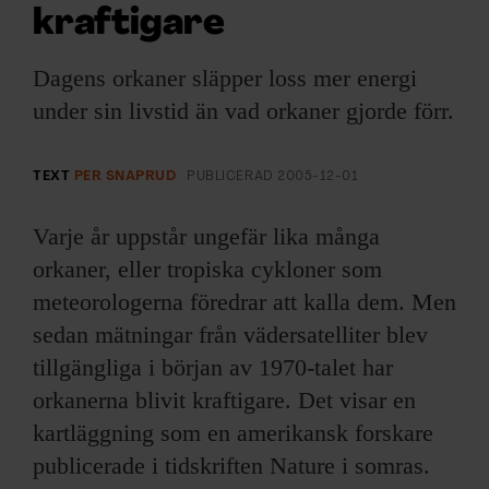
ARKIV & E-TIDNING
kraftigare
LYSSNA/PODD
Dagens orkaner släpper loss mer energi
under sin livstid än vad orkaner gjorde förr.
EVENEMANG & RESOR
TEXT
PER SNAPRUD
PUBLICERAD
2005-12-01
SHOP
Varje år uppstår ungefär lika många
KONTAKTA F&F
orkaner, eller tropiska cykloner som
meteorologerna föredrar att kalla dem. Men
SKRIV I F&F
sedan mätningar från vädersatelliter blev
PRENUMERERA PÅ F&F
tillgängliga i början av 1970-talet har
orkanerna blivit kraftigare. Det visar en
ANNONSERA I F&F
kartläggning som en amerikansk forskare
publicerade i tidskriften Nature i somras.
OM F&F