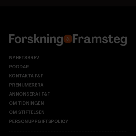
a
d
r
e
s
s
:
NYHETSBREV
PODDAR
KONTAKTA F&F
PRENUMERERA
ANNONSERA I F&F
OM TIDNINGEN
OM STIFTELSEN
PERSONUPPGIFTSPOLICY