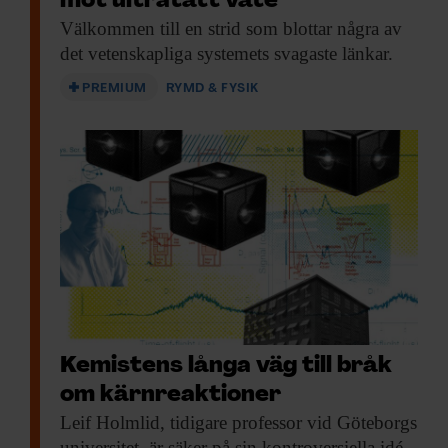
mot ultratätt väte
Välkommen till en
strid som blottar några av
det vetenskapliga systemets svagaste länkar.
PREMIUM
RYMD & FYSIK
Kemistens långa väg till bråk
om kärnreaktioner
Leif Holmlid, tidigare
professor vid Göteborgs
universitet, är säker på sin kontroversiella idé.