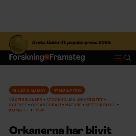
S
ö
Årets tidskrift populärpress 2025
k
e
f
Prenumerera
t
e
r
Logga in
:
MILJÖ & KLIMAT
RYMD & FYSIK
VÄXTHUSGASER
STOCKHOLMS UNIVERSITET
NYHETSBREV
SCIENCE
OCEANOGRAFI
NATURE
METEOROLOGI
KLIMATET
FYSIK
ÄMNEN
Orkanerna har blivit