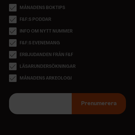
MÅNADENS BOKTIPS
F&F:S PODDAR
INFO OM NYTT NUMMER
F&F:S EVENEMANG
ERBJUDANDEN FRÅN F&F
LÄSARUNDERSÖKNINGAR
MÅNADENS ARKEOLOGI
E
-
Prenumerera
p
o
s
t