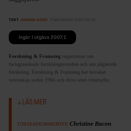
TEXT
JOANNA ROSE
PUBLICERAD
2007-01-01
Ingår i utgåva 2007/1
Forskning & Framsteg
rapporterar om
fackgranskade forskningsresultat och om pågående
forskning. Forskning & Framsteg har bevakat
vetenskap sedan 1966 och drivs utan vinstsyfte.
LÄS MER
Christine Bacon
FORSKARKOMMENTAR