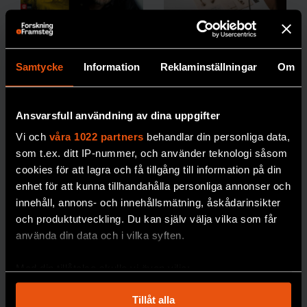
Johan Eklöf:
Hur vet man
”Vi ska vara
att en art är
Samtycke
Information
Reklaminställningar
Om
rädda om
utrotad?
månskenet”
30 procent av
alla
arter som har klassats
I boken Månljus
Ansvarsfull användning av dina uppgifter
som utrotade
skildrar biologen
Vi och
våra 1022 partners
behandlar din personliga data,
återupptäckts igen.
Johan Eklöf de
som t.ex. ditt IP-nummer, och använder teknologi såsom
Med matematiska
rytmer månen ger
cookies för att lagra och få tillgång till information på din
modeller och AI ska
upphov till på
enhet för att kunna tillhandahålla personliga annonser och
bedömningarna få
jorden.
innehåll, annons- och innehållsmätning, åskådarinsikter
bättre precision.
och produktutveckling. Du kan själv välja vilka som får
MÅNEN
använda din data och i vilka syften.
PREMIUM
BIOLOGISK MÅNGFALD
Med din tillåtelse skulle vi även vilja:
Samla in information om din geografiska plats
Tillåt alla
som kan ha en noggrannhet på upp till flera meter