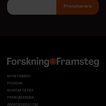
E
-
Prenumerera
p
o
s
t
a
d
r
e
s
s
:
NYHETSBREV
PODDAR
KONTAKTA F&F
PRENUMERERA
ANNONSERA I F&F