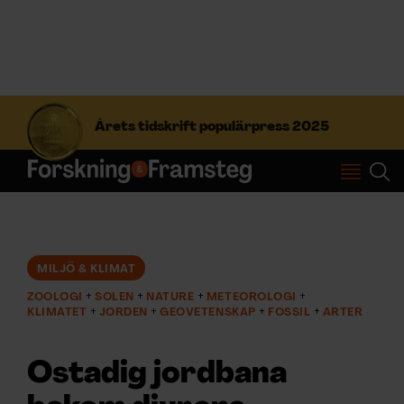
S
ö
Årets tidskrift populärpress 2025
k
e
f
Prenumerera
t
e
r
Logga in
:
MILJÖ & KLIMAT
ZOOLOGI
SOLEN
NATURE
METEOROLOGI
NYHETSBREV
KLIMATET
JORDEN
GEOVETENSKAP
FOSSIL
ARTER
ÄMNEN
Ostadig jordbana