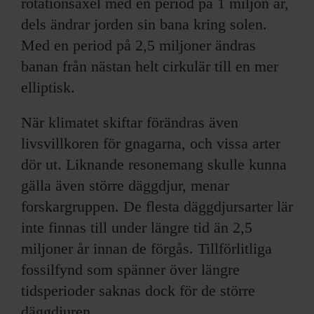
rotationsaxel med en period på 1 miljon år,
dels ändrar jorden sin bana kring solen.
Med en period på 2,5 miljoner ändras
banan från nästan helt cirkulär till en mer
elliptisk.
När klimatet skiftar förändras även
livsvillkoren för gnagarna, och vissa arter
dör ut. Liknande resonemang skulle kunna
gälla även större däggdjur, menar
forskargruppen. De flesta däggdjursarter lär
inte finnas till under längre tid än 2,5
miljoner år innan de förgås. Tillförlitliga
fossilfynd som spänner över längre
tidsperioder saknas dock för de större
däggdjuren.