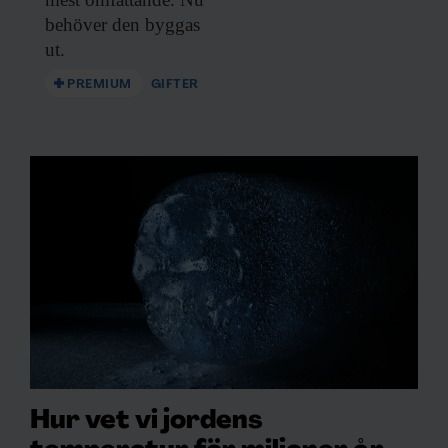
behöver den byggas
ut.
PREMIUM
GIFTER
Hur vet vi jordens