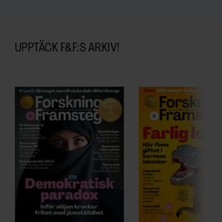
UPPTÄCK F&F:S ARKIV!