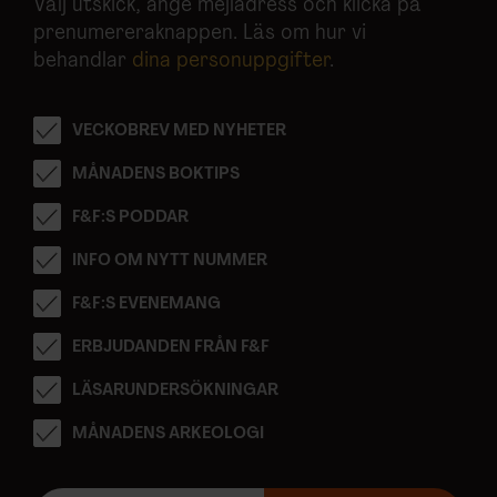
Välj utskick, ange mejladress och klicka på
prenumereraknappen. Läs om hur vi
behandlar
dina personuppgifter
.
VECKOBREV MED NYHETER
MÅNADENS BOKTIPS
F&F:S PODDAR
INFO OM NYTT NUMMER
F&F:S EVENEMANG
ERBJUDANDEN FRÅN F&F
LÄSARUNDERSÖKNINGAR
MÅNADENS ARKEOLOGI