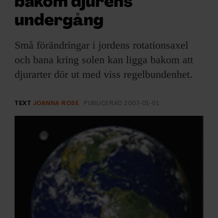
bakom djurens
ARKIV & E-TIDNING
undergång
LYSSNA/PODD
Små förändringar i jordens rotationsaxel
EVENEMANG & RESOR
och bana kring solen kan ligga bakom att
djurarter dör ut med viss regelbundenhet.
SHOP
TEXT
JOANNA ROSE
PUBLICERAD
2007-01-01
KONTAKTA F&F
SKRIV I F&F
PRENUMERERA PÅ F&F
ANNONSERA I F&F
OM F&F