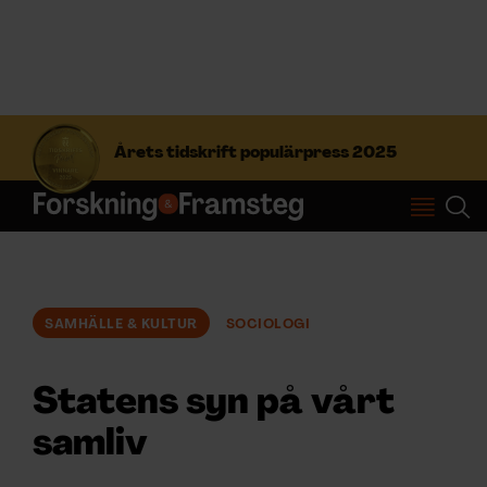
S
ö
Årets tidskrift populärpress 2025
k
e
f
Prenumerera
t
e
r
Logga in
:
SAMHÄLLE & KULTUR
SOCIOLOGI
NYHETSBREV
Statens syn på vårt
ÄMNEN
samliv