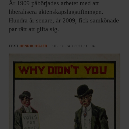
ARKIV & E-TIDNING
År 1909 påbörjades arbetet med att
liberalisera äktenskapslagstiftningen.
LYSSNA/PODD
Hundra år senare, år 2009, fick samkönade
par rätt att gifta sig.
EVENEMANG & RESOR
TEXT
HENRIK HÖJER
PUBLICERAD
2011-10-04
SHOP
KONTAKTA F&F
SKRIV I F&F
PRENUMERERA PÅ F&F
ANNONSERA I F&F
OM F&F