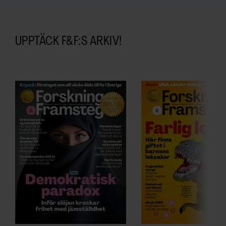
UPPTÄCK F&F:S ARKIV!