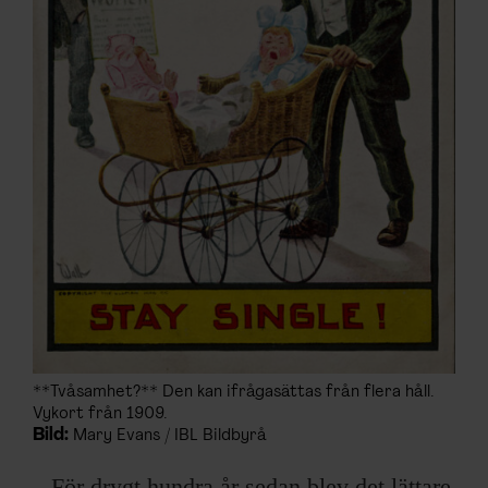
**Tvåsamhet?** Den kan ifrågasättas från flera håll.
Vykort från 1909.
Bild:
Mary Evans / IBL Bildbyrå
– För drygt hundra år sedan blev det lättare