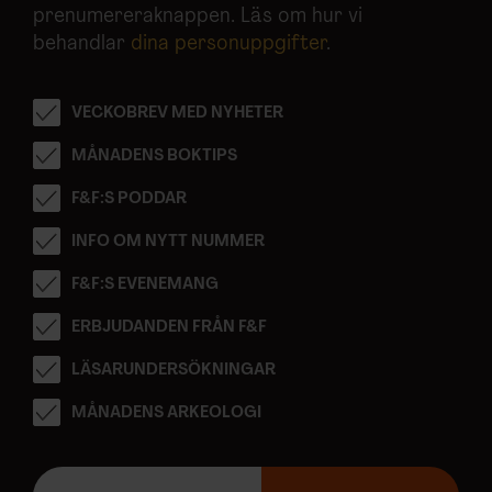
prenumereraknappen. Läs om hur vi
behandlar
dina personuppgifter
.
VECKOBREV MED NYHETER
MÅNADENS BOKTIPS
F&F:S PODDAR
INFO OM NYTT NUMMER
F&F:S EVENEMANG
ERBJUDANDEN FRÅN F&F
LÄSARUNDERSÖKNINGAR
MÅNADENS ARKEOLOGI
E