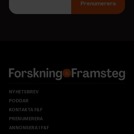
-
Prenumerera
p
o
s
t
a
d
r
e
s
s
:
NYHETSBREV
PODDAR
KONTAKTA F&F
PRENUMERERA
ANNONSERA I F&F