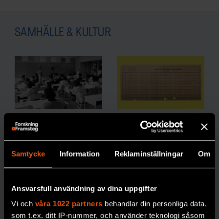
SAMHÄLLE & KULTUR
Colemans
Gallup
rapport om
utmanade
skolan biter
bilden av
Samtycke
Information
Reklaminställningar
Om
ännu efter
den folkliga
60 år
opinionen
Ansvarsfull användning av dina uppgifter
Den omtalade
Opinionsmätningarn
Vi och
våra 1022 partners
behandlar din personliga data,
Colemanrapporten
as ankomst till
som t.ex. ditt IP-nummer, och använder teknologi såsom