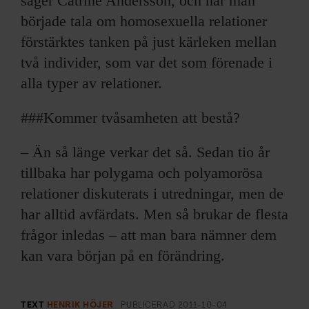
säger Catrine Andersson, och när man
började tala om homosexuella relationer
förstärktes tanken på just kärleken mellan
två individer, som var det som förenade i
alla typer av relationer.
###Kommer tvåsamheten att bestå?
– Än så länge verkar det så. Sedan tio år
tillbaka har polygama och polyamorösa
relationer diskuterats i utredningar, men de
har alltid avfärdats. Men så brukar de flesta
frågor inledas – att man bara nämner dem
kan vara början på en förändring.
TEXT
HENRIK HÖJER
PUBLICERAD
2011-10-04