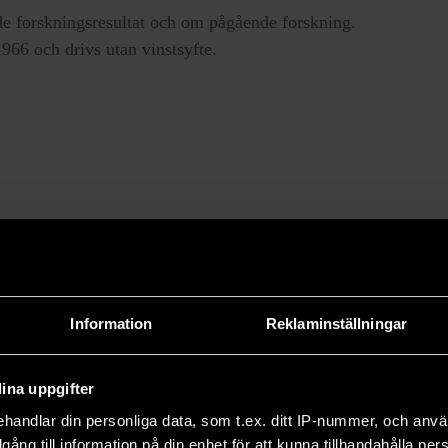
e forskningsresultat och om pågående forskning.
66 och drivs utan vinstsyfte.
Information
Reklaminställningar
ina uppgifter
handlar din personliga data, som t.ex. ditt IP-nummer, och anv
illgång till information på din enhet för att kunna tillhandahålla pe