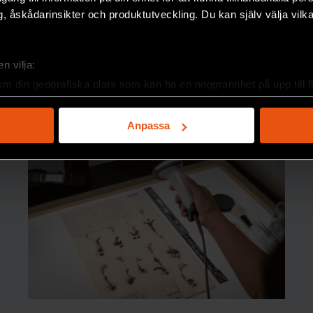
, åskådarinsikter och produktutveckling. Du kan själv välja vilk
n vilja:
om din geografiska plats som kan ha en noggrannhet på upp till f
genom att aktivt skanna den för specifika kännetecken (fingeravt
rsonliga uppgifter behandlas och ställ in dina preferenser i
deta
Anpassa
ke när som helst från cookie-förklaringen.
e för att anpassa innehållet och annonserna till användarna, tillh
vår trafik. Vi vidarebefordrar även sådana identifierare och anna
nnons- och analysföretag som vi samarbetar med. Dessa kan i sin
har tillhandahållit eller som de har samlat in när du har använt 