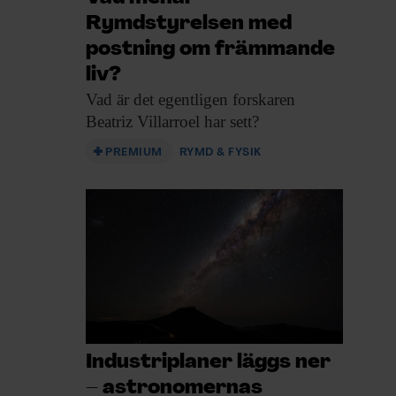
Rymdstyrelsen med
postning om främmande
liv?
Vad är det
egentligen forskaren
Beatriz Villarroel har sett?
PREMIUM
RYMD & FYSIK
Industriplaner läggs ner
– astronomernas