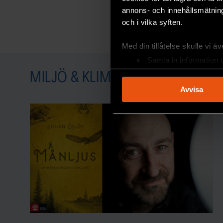
annons- och innehållsmätning
och i vilka syften.
Med din tillåtelse skulle vi äve
Samla in information 
Identifiera din enhet 
MILJÖ & KLIMAT
Ta reda på mer om hur dina pe
Avvisa
eller dra tillbaka ditt samtyc
Vi använder enhetsidentifierar
sociala medier och analysera 
till de sociala medier och a
med annan information som du 