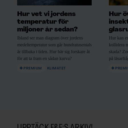
Hur vet vi jordens
Hur ö
temperatur för
insek
miljoner år sedan?
glasr
Ibland ser man
diagram över jordens
Hur kan e
medeltemperatur som går hundratusentals
kollidera m
år tillbaka i tiden. Hur bär sig forskare åt
skada? Zo
för att ta fram en sådan kurva?
på läsarfr
PREMIUM
KLIMATET
PREM