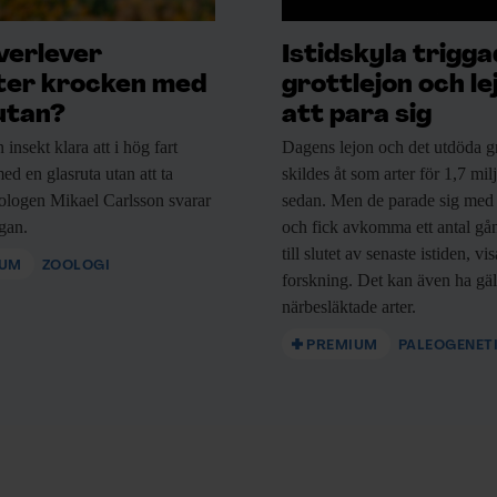
verlever
Istidskyla trigg
ter krocken med
grottlejon och le
utan?
att para sig
n
insekt klara att i hög fart
Dagens lejon och
det utdöda gr
ed en glasruta utan att ta
skildes åt som arter för 1,7 mil
ologen Mikael Carlsson svarar
sedan. Men de parade sig med
ågan.
och fick avkomma ett antal gå
till slutet av senaste istiden, vi
IUM
ZOOLOGI
forskning. Det kan även ha gäl
närbesläktade arter.
PREMIUM
PALEOGENET