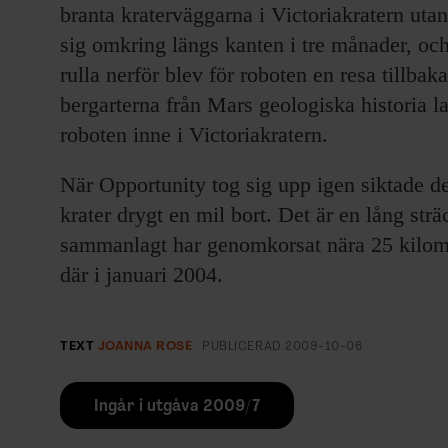
branta kraterväggarna i Victoriakratern utan
sig omkring längs kanten i tre månader, oc
rulla nerför blev för roboten en resa tillbak
bergarterna från Mars geologiska historia lag
roboten inne i Victoriakratern.
När Opportunity tog sig upp igen siktade de
krater drygt en mil bort. Det är en lång strä
sammanlagt har genomkorsat nära 25 kilom
där i januari 2004.
TEXT
JOANNA ROSE
PUBLICERAD
2009-10-06
Ingår i utgåva 2009/7