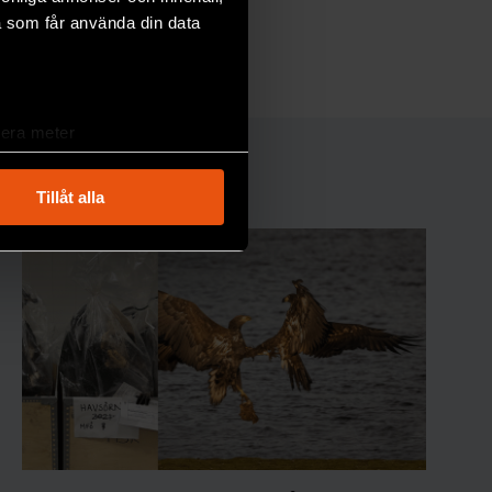
moln.
a som får använda din data
RYMD & FYSIK
lera meter
ryck)
ljsektionen
. Du kan ändra
Tillåt alla
andahålla funktioner för
n information från din enhet
 tur kombinera informationen
deras tjänster.