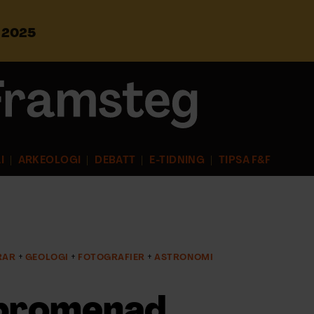
s 2025
S
ö
k
e
f
t
e
r
I
ARKEOLOGI
DEBATT
E-TIDNING
TIPSA F&F
:
RAR
GEOLOGI
FOTOGRAFIER
ASTRONOMI
rpromenad