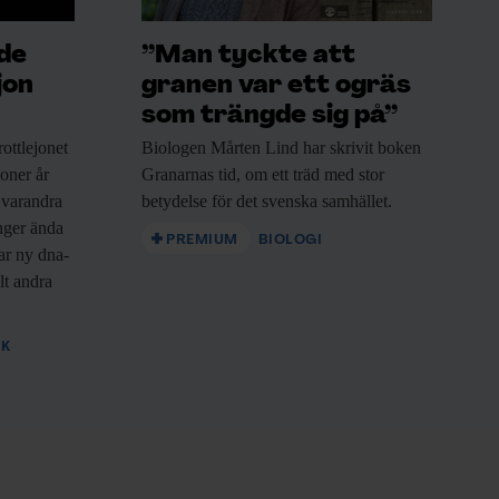
ade
”Man tyckte att
jon
granen var ett ogräs
som trängde sig på”
ottlejonet
Biologen Mårten Lind
har skrivit boken
joner år
Granarnas tid, om ett träd med stor
 varandra
betydelse för det svenska samhället.
nger ända
PREMIUM
BIOLOGI
sar ny dna-
lt andra
IK