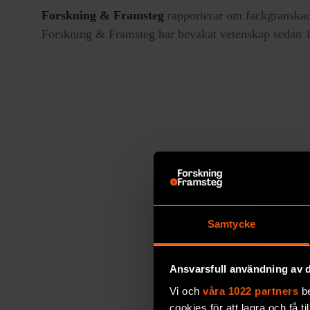
Forskning & Framsteg
rapporterar om fackgranskad
Forskning & Framsteg har bevakat vetenskap sedan 19
Samtycke
Ansvarsfull användning av d
Vi och
våra 1022 partners
be
cookies för att lagra och få t