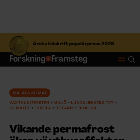
S
ö
Årets tidskrift populärpress 2025
k
e
f
Prenumerera
t
e
r
Logga in
:
MILJÖ & KLIMAT
VÄXTHUSEFFEKTEN
MILJÖ
LUNDS UNIVERSITET
NYHETSBREV
KLIMATET
EUROPA
BOTANIK
BIOLOGI
ÄMNEN
Vikande permafrost