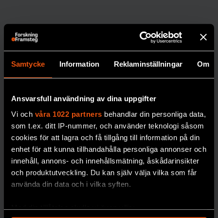
Samtycke
Information
Reklaminställningar
Om
Nytt
Ansvarsfull användning av dina uppgifter
frysrum på
Vi och
våra 1022 partners
behandlar din personliga data,
som t.ex. ditt IP-nummer, och använder teknologi såsom
Naturhistor
cookies för att lagra och få tillgång till information på din
iska säkrar
enhet för att kunna tillhandahålla personliga annonser och
forskning
innehåll, annons- och innehållsmätning, åskådarinsikter
om
och produktutveckling. Du kan själv välja vilka som får
använda din data och i vilka syften.
miljögifter
Miljöprovbanken vid
Med din tillåtelse skulle vi även vilja:
Naturhistoriska