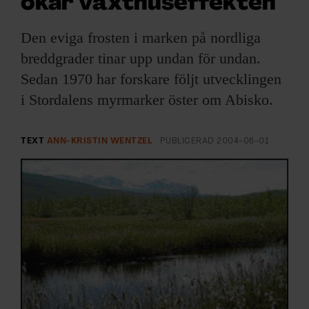
ökar växthuseffekten
ARKIV & E-TIDNING
Den eviga frosten i marken på nordliga
LYSSNA/PODD
breddgrader tinar upp undan för undan.
Sedan 1970 har forskare följt utvecklingen
EVENEMANG & RESOR
i Stordalens myrmarker öster om Abisko.
SHOP
TEXT
ANN-KRISTIN WENTZEL
PUBLICERAD
2004-06-01
KONTAKTA F&F
SKRIV I F&F
PRENUMERERA PÅ F&F
ANNONSERA I F&F
OM F&F