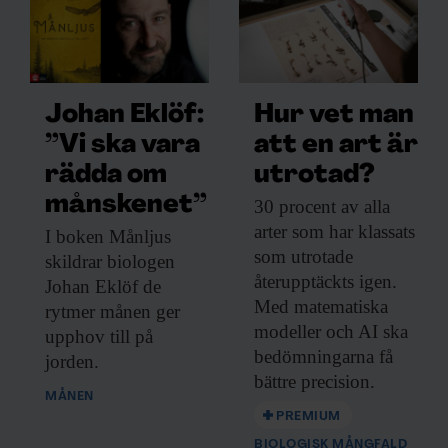
Johan Eklöf:
Hur vet man
”Vi ska vara
att en art är
rädda om
utrotad?
månskenet”
30 procent av
alla
arter som har klassats
I boken Månljus
som utrotade
skildrar biologen
återupptäckts igen.
Johan Eklöf de
Med matematiska
rytmer månen ger
modeller och AI ska
upphov till på
bedömningarna få
jorden.
bättre precision.
MÅNEN
PREMIUM
BIOLOGISK MÅNGFALD