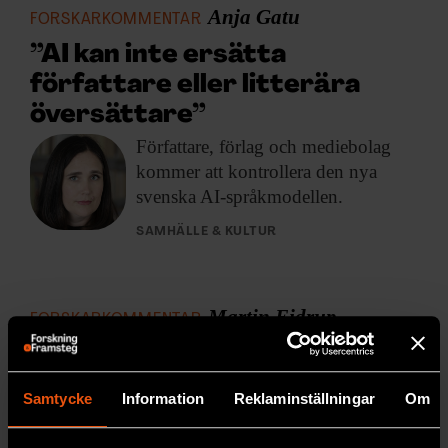
Anja Gatu
FORSKARKOMMENTAR
”AI kan inte ersätta
författare eller litterära
översättare”
Författare, förlag och
mediebolag
kommer att kontrollera den nya
svenska AI-språkmodellen.
SAMHÄLLE & KULTUR
Martin Eidrup
FORSKARKOMMENTAR
”Förbud mot burka och niqab
misstänkliggör muslimer”
Samtycke
Information
Reklaminställningar
Om
Religionsvetare varnar för
att tilliten
och anpassning förstörs.