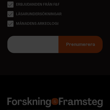
ERBJUDANDEN FRÅN F&F
LÄSARUNDERSÖKNINGAR
MÅNADENS ARKEOLOGI
E
-
Prenumerera
p
o
s
t
a
d
r
e
s
s
: