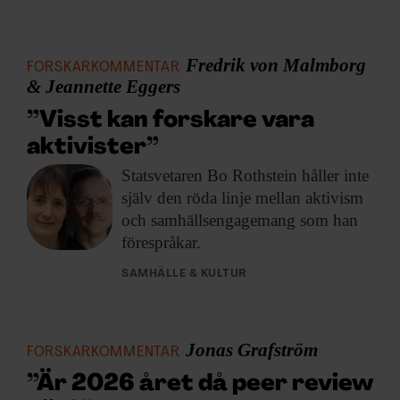
ARKIV & E-TIDNING
LYSSNA/PODD
Fredrik von Malmborg
FORSKARKOMMENTAR
& Jeannette Eggers
EVENEMANG & RESOR
”Visst kan forskare vara
aktivister”
SHOP
Statsvetaren Bo Rothstein
håller inte
KONTAKTA F&F
själv den röda linje mellan aktivism
och samhällsengagemang som han
förespråkar.
SKRIV I F&F
SAMHÄLLE & KULTUR
PRENUMERERA PÅ F&F
ANNONSERA I F&F
Jonas Grafström
FORSKARKOMMENTAR
”Är 2026 året då peer review
OM F&F