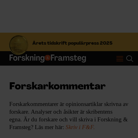
S
ö
Årets tidskrift populärpress 2025
k
e
f
Prenumerera
t
e
r
Logga in
Forskarkommentar
:
Forskarkommentarer är opinionsartiklar skrivna av
NYHETSBREV
forskare. Analyser och åsikter är skribentens
egna. Är du forskare och vill skriva i Forskning &
ÄMNEN
Framsteg? Läs mer här:
Skriv i F&F.