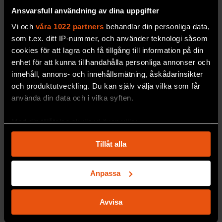
Ansvarsfull användning av dina uppgifter
SAMHÄLLE & KULTUR
Vi och
våra 1022 partners
behandlar din personliga data,
som t.ex. ditt IP-nummer, och använder teknologi såsom
cookies för att lagra och få tillgång till information på din
enhet för att kunna tillhandahålla personliga annonser och
innehåll, annons- och innehållsmätning, åskådarinsikter
Annie Kabala
FORSKARKOMMENTAR
och produktutveckling. Du kan själv välja vilka som får
”Författares upphovsrätt
använda din data och i vilka syften.
gäller vid AI-träning”
Med din tillåtelse skulle vi även vilja:
Ny typ av
licens ska ge
Samla in information om din geografiska plats
rättighetshavare ersättning för
Tillåt alla
som kan ha en noggrannhet på upp till flera meter
material som svenska AI-modellen
Identifiera din enhet genom att aktivt skanna den
tränas på.
för specifika kännetecken (fingeravtryck)
Anpassa
SAMHÄLLE & KULTUR
Ta reda på mer om hur dina personliga uppgifter
behandlas och ställ in dina preferenser i
detaljsektionen
.
Avvisa
Du kan ändra eller dra tillbaka ditt samtycke när som
helst från cookie-förklaringen.