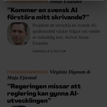
Jonas Enander
FORSKARKOMMENTAR
”Kommer en svensk AI
Vi använder enhetsidentifierare för att anpassa innehållet
och annonserna till användarna, tillhandahålla funktioner
förstöra mitt skrivande?”
för sociala medier och analysera vår trafik. Vi
Projektet att utveckla
en svensk AI-
vidarebefordrar även sådana identifierare och annan
språkmodell väcker frågor om värdet
information från din enhet till de sociala medier och
av mänsklig text, skriver Jonas
annons- och analysföretag som vi samarbetar med.
Enander.
Dessa kan i sin tur kombinera informationen med annan
information som du har tillhandahållit eller som de har
SAMHÄLLE & KULTUR
samlat in när du har använt deras tjänster.
Virginia Dignum &
FORSKARKOMMENTAR
Maja Fjæstad
”Regeringen missar att
reglering kan gynna AI-
utvecklingen”