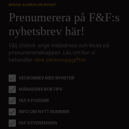
MISSA ALDRIG EN NYHET
Prenumerera på F&F:s
nyhetsbrev här!
Välj utskick, ange mejladress och klicka på
prenumereraknappen. Läs om hur vi
behandlar
dina personuppgifter
.
VECKOBREV MED NYHETER
MÅNADENS BOKTIPS
F&F:S PODDAR
INFO OM NYTT NUMMER
F&F:S EVENEMANG