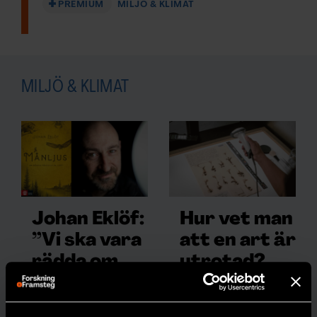
PREMIUM
MILJÖ & KLIMAT
MILJÖ & KLIMAT
Johan Eklöf:
Hur vet man
”Vi ska vara
att en art är
rädda om
utrotad?
månskenet”
30 procent av
alla
arter som har klassats
I boken Månljus