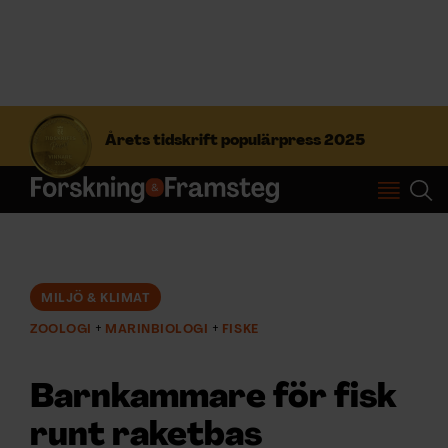
S
ö
Årets tidskrift populärpress 2025
k
e
f
Prenumerera
t
e
r
Logga in
:
MILJÖ & KLIMAT
ZOOLOGI
MARINBIOLOGI
FISKE
NYHETSBREV
Barnkammare för fisk
ÄMNEN
runt raketbas