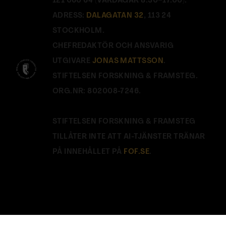
121 060 64 (VARDAGAR 8.30–17.00).
ADRESS:
DALAGATAN 32
, 113 24
STOCKHOLM.
CHEFREDAKTÖR OCH ANSVARIG
UTGIVARE
JONAS MATTSSON
.
STIFTELSEN FORSKNING & FRAMSTEG.
ORG.NR: 802008-7246.
STIFTELSEN FORSKNING & FRAMSTEG
TILLÅTER INTE ATT AI-TJÄNSTER TRÄNAR
PÅ INNEHÅLLET PÅ
FOF.SE
.