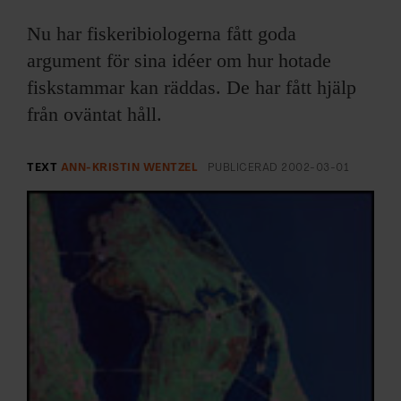
ARKIV & E-TIDNING
Nu har fiskeribiologerna fått goda
LYSSNA/PODD
argument för sina idéer om hur hotade
fiskstammar kan räddas. De har fått hjälp
EVENEMANG & RESOR
från oväntat håll.
SHOP
TEXT
ANN-KRISTIN WENTZEL
PUBLICERAD
2002-03-01
KONTAKTA F&F
SKRIV I F&F
PRENUMERERA PÅ F&F
ANNONSERA I F&F
OM F&F