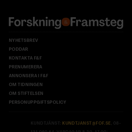
r
e
s
s
:
NYHETSBREV
PODDAR
KONTAKTA F&F
PRENUMERERA
ANNONSERA I F&F
OM TIDNINGEN
OM STIFTELSEN
PERSONUPPGIFTSPOLICY
KUNDTJÄNST:
KUNDTJANST@FOF.SE
, 08-