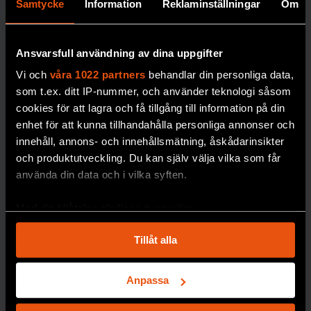
som utrotade
Samtycke
Information
Reklaminställningar
Om
skildrar biologen
återupptäckts igen.
Johan Eklöf de
Med matematiska
rytmer månen ger
Ansvarsfull användning av dina uppgifter
modeller och AI ska
upphov till på
bedömningarna få
jorden.
Vi och
våra 1022 partners
behandlar din personliga data,
bättre precision.
som t.ex. ditt IP-nummer, och använder teknologi såsom
MÅNEN
cookies för att lagra och få tillgång till information på din
PREMIUM
enhet för att kunna tillhandahålla personliga annonser och
BIOLOGISK MÅNGFALD
innehåll, annons- och innehållsmätning, åskådarinsikter
och produktutveckling. Du kan själv välja vilka som får
använda din data och i vilka syften.
Med din tillåtelse skulle vi även vilja:
Samla in information om din geografiska plats
Tillåt alla
som kan ha en noggrannhet på upp till flera meter
Identifiera din enhet genom att aktivt skanna den
Nytt
för specifika kännetecken (fingeravtryck)
Anpassa
frysrum på
Ta reda på mer om hur dina personliga uppgifter