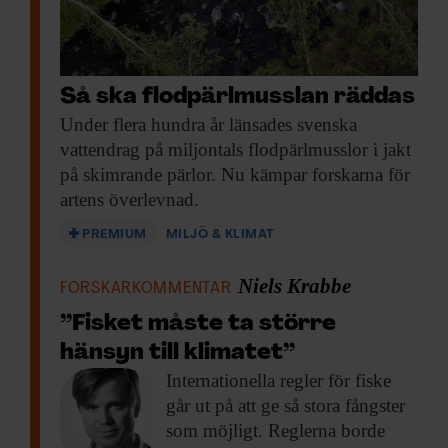
Så ska flodpärlmusslan räddas
Under flera hundra
år länsades svenska
vattendrag på miljontals flodpärl­musslor i jakt
på skimrande pärlor. Nu kämpar forskarna för
artens överlevnad.
PREMIUM
MILJÖ & KLIMAT
Niels Krabbe
FORSKARKOMMENTAR
”Fisket måste ta större
hänsyn till klimatet”
Internationella regler för
fiske
går ut på att ge så stora fångster
som möjligt. Reglerna borde