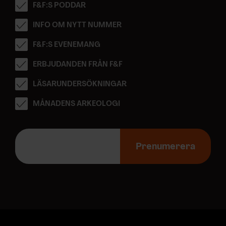
F&F:S PODDAR
INFO OM NYTT NUMMER
F&F:S EVENEMANG
ERBJUDANDEN FRÅN F&F
LÄSARUNDERSÖKNINGAR
MÅNADENS ARKEOLOGI
E
-
Prenumerera
p
o
s
t
a
d