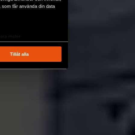
a som får använda din data
lera meter
ryck)
ljsektionen
. Du kan ändra
Tillåt alla
andahålla funktioner för
n information från din enhet
 tur kombinera informationen
deras tjänster.