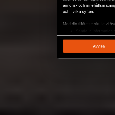
annons- och innehållsmätning
och i vilka syften.
Med din tillåtelse skulle vi äve
Samla in information 
Identifiera din enhet 
Ta reda på mer om hur dina pe
Avvisa
eller dra tillbaka ditt samtyc
Vi använder enhetsidentifierar
sociala medier och analysera 
till de sociala medier och a
med annan information som du 