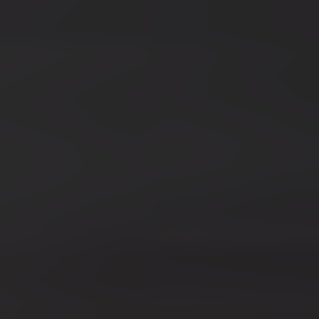
EVENEMANG & RESOR
SHOP
KONTAKTA F&F
SKRIV I F&F
PRENUMERERA PÅ F&F
ANNONSERA I F&F
OM F&F