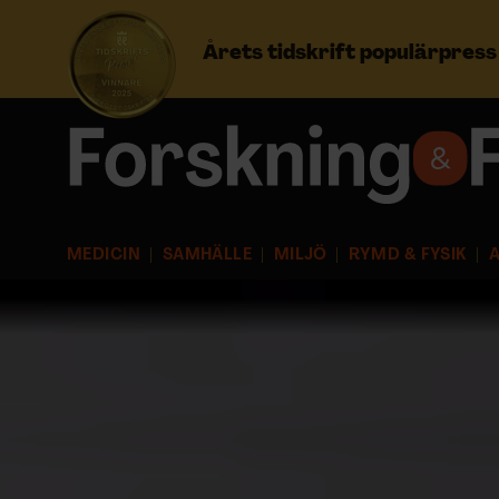
Årets tidskrift populärpres
Prenumerera
Logga in
MEDICIN
SAMHÄLLE
MILJÖ
RYMD & FYSIK
A
NYHETSBREV
ÄMNEN
ARKIV & E-TIDNING
LYSSNA/PODD