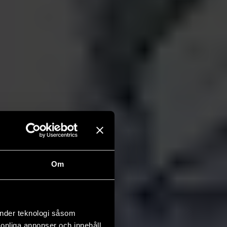
Om
änder teknologi såsom
rsonliga annonser och innehåll,