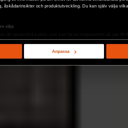
, åskådarinsikter och produktutveckling. Du kan själv välja vilk
n vilja:
om din geografiska plats som kan ha en noggrannhet på upp till f
genom att aktivt skanna den för specifika kännetecken (fingeravt
rsonliga uppgifter behandlas och ställ in dina preferenser i
deta
Anpassa
ke när som helst från cookie-förklaringen.
e för att anpassa innehållet och annonserna till användarna, tillh
vår trafik. Vi vidarebefordrar även sådana identifierare och anna
nnons- och analysföretag som vi samarbetar med. Dessa kan i sin
har tillhandahållit eller som de har samlat in när du har använt 