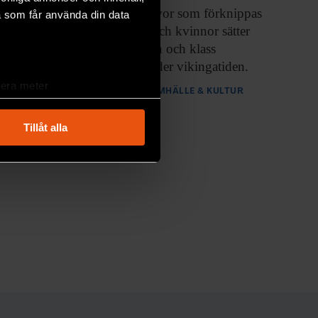
En grav med
gåvor som förknippas
a som får använda din data
med både män och kvinnor sätter
fokus på hur kön och klass
manifesterats under vikingatiden.
lera meter
PREMIUM
SAMHÄLLE & KULTUR
ryck)
ljsektionen
. Du kan ändra
Tillåt alla
andahålla funktioner för
n information från din enhet
 tur kombinera informationen
deras tjänster.