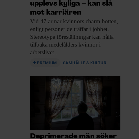
upplevs kyliga – kan slå
mot karriären
Vid 47 år
når kvinnors charm botten,
enligt personer de träffar i jobbet.
Stereotypa föreställningar kan hålla
tillbaka medelålders kvinnor i
arbetslivet..
PREMIUM
SAMHÄLLE & KULTUR
Deprimerade män söker