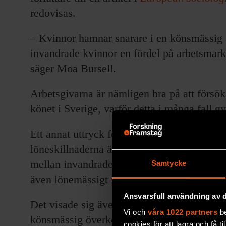
redovisas.
– Kvinnor hamnar snarare i en könsmässig s
invandrade kvinnor en fördel på arbetsmar
säger Moa Bursell.
Arbetsgivarna är nämligen bra på att försö
könet i Sverige, varför detta i många fall g
Ett annat uttryck för utlandsfödda mäns un
löneskillnaderna är mycket större mellan 
mellan invandrade och svenska kvinnor. D
Samtycke
även lönemässigt i ett större underläge.
Ansvarsfull användning av d
Det visade sig även att i kvinnodominerade
Vi och
våra 1022 partners
be
könsmässig överkompensering – varför mä
cookies för att lagra och få t