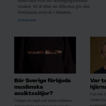
obekväma svar om skolsegregationens
orsaker. 60 år efter sin tillkomst gör den
fortfarande avtryck i debatten.
SOCIOLOGI
Bör Sverige förbjuda
Var t
muslimska
hjärn
ansiktsslöjor?
I sin bok
H
Anders Ha
I frågan om
niqab och burka kolliderar
systematisk