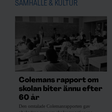
SAMHÄLLE & KULTUR
Colemans rapport om
skolan biter ännu efter
60 år
Den omtalade Colemanrapporten
gav