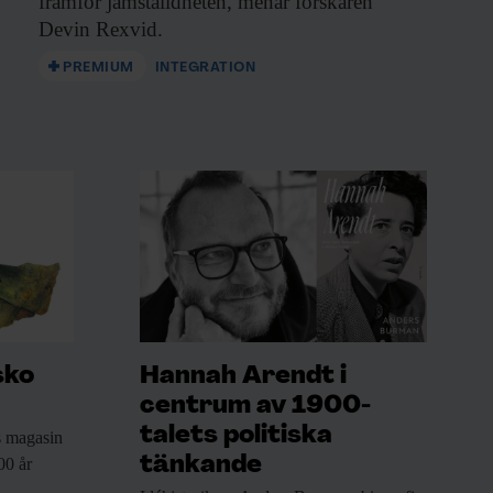
framför jämställdheten, menar forskaren
Devin Rexvid.
PREMIUM
INTEGRATION
sko
Hannah Arendt i
centrum av 1900-
talets politiska
 magasin
tänkande
00 år