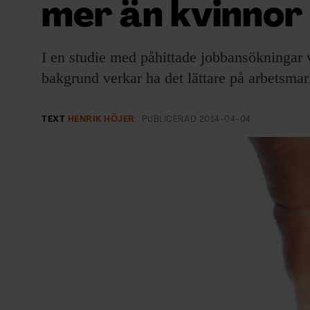
mer än kvinnor
EVENEMANG & RESOR
SHOP
I en studie med påhittade jobbansökningar 
bakgrund verkar ha det lättare på arbetsm
KONTAKTA F&F
SKRIV I F&F
TEXT
HENRIK HÖJER
PUBLICERAD
2014-04-04
PRENUMERERA PÅ F&F
ANNONSERA I F&F
OM F&F