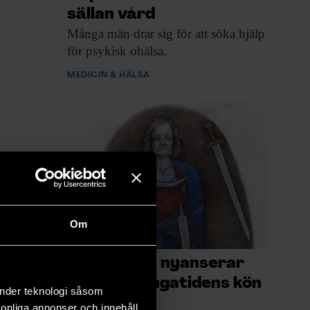
sällan vård
Många män drar
sig för att söka hjälp
för psykisk ohälsa.
MEDICIN & HÄLSA
Om
Dna-analys nyanserar
syn på vikingatidens kön
änder teknologi såsom
och klass
rsonliga annonser och innehåll,