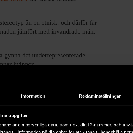
tereotyp än en etnisk, och därför får
knaden jämfört med invandrade män,
ka gynna det underrepresenterade
ynnar kvinnor.
derordning på arbetsmarknaden är att
invandrade och svenska män än
en invandrade mannen hamnar alltså
Information
Reklaminställningar
ina uppgifter
 yrken så förekom både etnisk och
handlar din personliga data, som t.ex. ditt IP-nummer, och anv
n med utländska namn verkar ha
illgång till information på din enhet för att kunna tillhandahålla pe