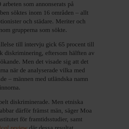
0 arbeten som annonserats på
ben söktes inom 16 områden – allt
tionister och städare. Meriter och
 inom grupperna som sökte.
lse till intervju gick 65 procent till
 diskriminering, eftersom hälften av
kande. Men det visade sig att det
rna när de analyserade vilka med
tade – männen med utländska namn
vinnorna.
bbelt diskriminerade. Men etniska
drabbar därför främst män, säger Moa
stitutet för framtidsstudier, samt
ical review
där dessa resultat