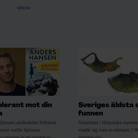
MEDIA
olerant mot din
Sveriges äldsta 
a
funnen
järnans akilleshälar förklarar
Skinnbitar i Historiska
museets
nsen varför hjärnans
visade sig vara en närmare 2 0
a misstag är ett resultat av
gammal sko.