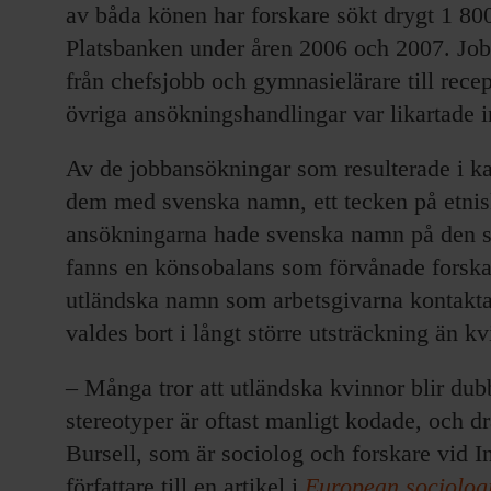
av båda könen har forskare sökt drygt 1 80
Platsbanken under åren 2006 och 2007. Job
från chefsjobb och gymnasielärare till recep
övriga ansökningshandlingar var likartade
Av de jobbansökningar som resulterade i kalle
dem med svenska namn, ett tecken på etnisk
ansökningarna hade svenska namn på den sö
fanns en könsobalans som förvånade forska
utländska namn som arbetsgivarna kontak
valdes bort i långt större utsträckning än k
– Många tror att utländska kvinnor blir du
stereotyper är oftast manligt kodade, och 
Bursell, som är sociolog och forskare vid In
författare till en artikel i
European sociolog