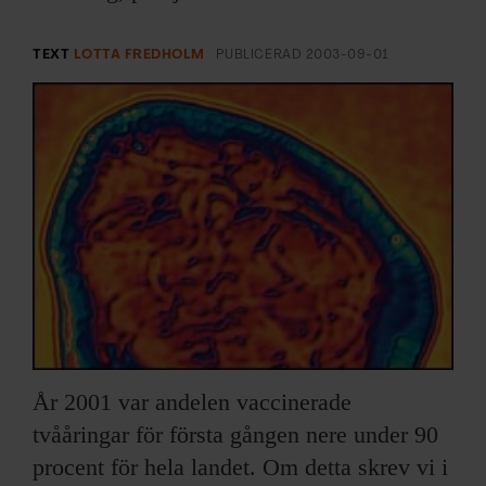
ARKIV & E-TIDNING
TEXT
LOTTA FREDHOLM
PUBLICERAD
2003-09-01
LYSSNA/PODD
EVENEMANG & RESOR
SHOP
KONTAKTA F&F
SKRIV I F&F
PRENUMERERA PÅ F&F
År 2001 var andelen vaccinerade
ANNONSERA I F&F
tvååringar för första gången nere under 90
procent för hela landet. Om detta skrev vi i
OM F&F