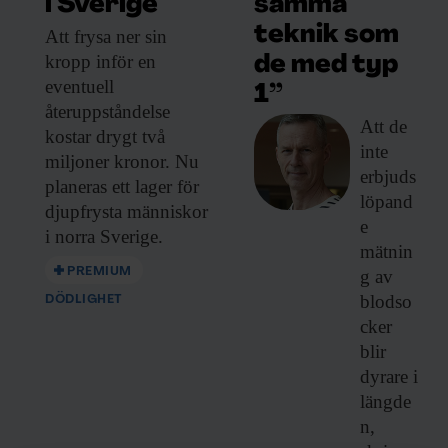
samma
i Sverige
teknik som
Att frysa ner
sin
kropp inför en
de med typ
eventuell
1”
återuppståndelse
Att de
kostar drygt två
inte
miljoner kronor. Nu
erbjuds
planeras ett lager för
löpand
djupfrysta människor
e
i norra Sverige.
mätnin
PREMIUM
g av
blodso
DÖDLIGHET
cker
blir
dyrare i
längde
n,