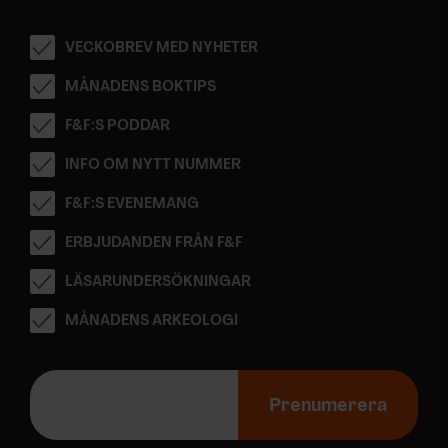
VECKOBREV MED NYHETER
MÅNADENS BOKTIPS
F&F:S PODDAR
INFO OM NYTT NUMMER
F&F:S EVENEMANG
ERBJUDANDEN FRÅN F&F
LÄSARUNDERSÖKNINGAR
MÅNADENS ARKEOLOGI
E
-
Prenumerera
p