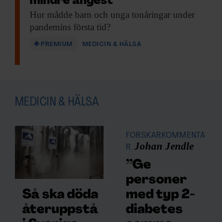
mindre ångest
Hur mådde barn
och unga tonåringar under
pandemins första tid?
PREMIUM
MEDICIN & HÄLSA
MEDICIN & HÄLSA
FORSKARKOMMENTA
Johan Jendle
R
”Ge
personer
med typ 2-
Så ska döda
diabetes
återuppstå