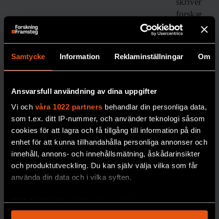
skriver
forskar
en
Johan
Jendle.
Samtycke
Information
Reklaminställningar
Om
DIABETE
S
Ansvarsfull användning av dina uppgifter
Vi och
våra 1022 partners
behandlar din personliga data,
som t.ex. ditt IP-nummer, och använder teknologi såsom
cookies för att lagra och få tillgång till information på din
enhet för att kunna tillhandahålla personliga annonser och
innehåll, annons- och innehållsmätning, åskådarinsikter
och produktutveckling. Du kan själv välja vilka som får
Robert:
använda din data och i vilka syften.
”Jag är
Med din tillåtelse skulle vi även vilja:
tacksam
Samla in information om din geografiska plats
över att