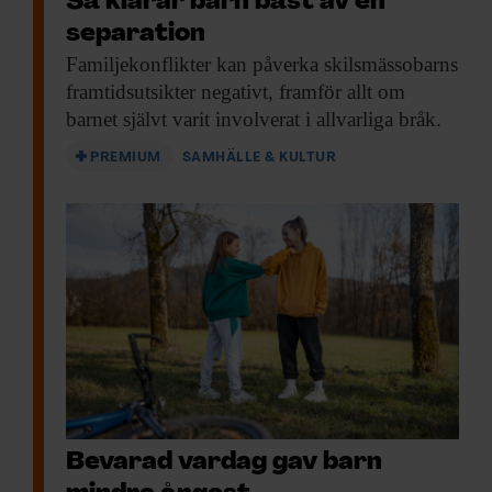
Så klarar barn bäst av en
separation
Familjekonflikter kan påverka
skilsmässobarns
framtidsutsikter negativt, framför allt om
barnet självt varit involverat i allvarliga bråk.
PREMIUM
SAMHÄLLE & KULTUR
Bevarad vardag gav barn