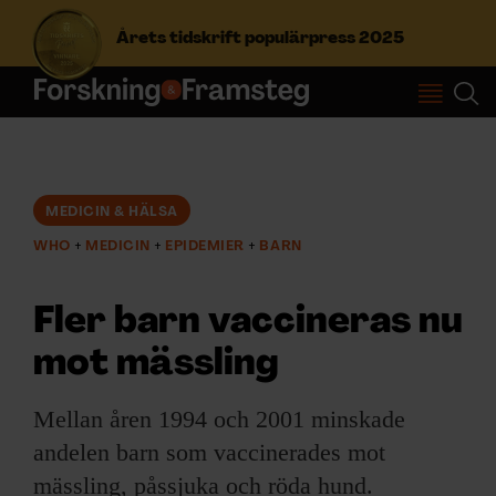
Årets tidskrift populärpress 2025
S
ö
k
e
f
MEDICIN & HÄLSA
Prenumerera
t
WHO
MEDICIN
EPIDEMIER
BARN
e
r
Logga in
:
Fler barn vaccineras nu
mot mässling
NYHETSBREV
Mellan åren 1994 och 2001 minskade
ÄMNEN
andelen barn som vaccinerades mot
mässling, påssjuka och röda hund.