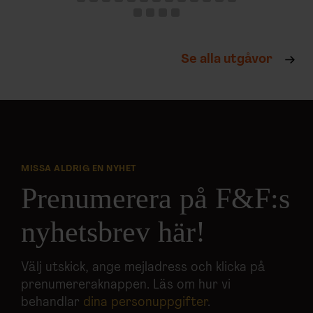
Se alla utgåvor
MISSA ALDRIG EN NYHET
Prenumerera på F&F:s
nyhetsbrev här!
Välj utskick, ange mejladress och klicka på
prenumereraknappen. Läs om hur vi
behandlar
dina personuppgifter
.