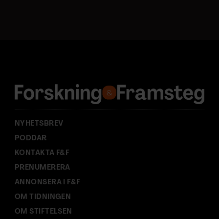
o
s
t
a
d
r
e
s
s
:
NYHETSBREV
PODDAR
KONTAKTA F&F
PRENUMERERA
ANNONSERA I F&F
OM TIDNINGEN
OM STIFTELSEN