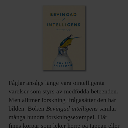
ARKIV & E-TIDNING
LYSSNA/PODD
EVENEMANG & RESOR
SHOP
KONTAKTA F&F
SKRIV I F&F
Fåglar ansågs länge vara ointelligenta
varelser som styrs av medfödda beteenden.
PRENUMERERA PÅ F&F
Men alltmer forskning ifrågasätter den här
bilden. Boken
Bevingad intelligens
samlar
ANNONSERA I F&F
många hundra forskningsexempel. Här
OM F&F
finns korpar som leker herre på täppan eller