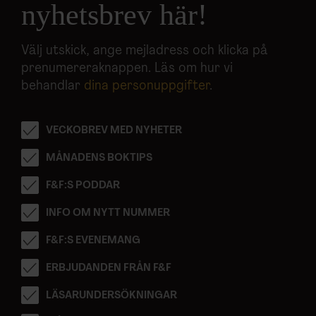
nyhetsbrev här!
Välj utskick, ange mejladress och klicka på
prenumereraknappen. Läs om hur vi
behandlar
dina personuppgifter
.
VECKOBREV MED NYHETER
MÅNADENS BOKTIPS
F&F:S PODDAR
INFO OM NYTT NUMMER
F&F:S EVENEMANG
ERBJUDANDEN FRÅN F&F
LÄSARUNDERSÖKNINGAR