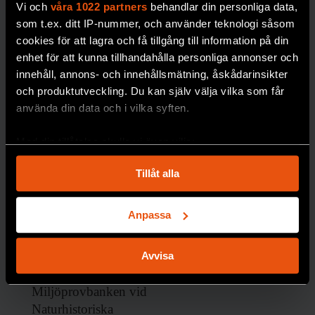
Vi och
våra 1022 partners
behandlar din personliga data,
som t.ex. ditt IP-nummer, och använder teknologi såsom
cookies för att lagra och få tillgång till information på din
enhet för att kunna tillhandahålla personliga annonser och
innehåll, annons- och innehållsmätning, åskådarinsikter
och produktutveckling. Du kan själv välja vilka som får
använda din data och i vilka syften.
Nytt
Med din tillåtelse skulle vi även vilja:
frysrum på
Samla in information om din geografiska plats
Tillåt alla
som kan ha en noggrannhet på upp till flera meter
Naturhistor
Identifiera din enhet genom att aktivt skanna den
iska säkrar
för specifika kännetecken (fingeravtryck)
Anpassa
forskning
Ta reda på mer om hur dina personliga uppgifter
om
behandlas och ställ in dina preferenser i
detaljsektionen
.
Avvisa
Du kan ändra eller dra tillbaka ditt samtycke när som
miljögifter
helst från cookie-förklaringen.
Miljöprovbanken vid
Naturhistoriska