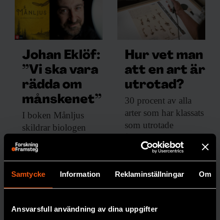
Johan Eklöf:
Hur vet man
”Vi ska vara
att en art är
rädda om
utrotad?
månskenet”
30 procent av
alla
arter som har klassats
I boken Månljus
som utrotade
skildrar biologen
återupptäckts igen.
Johan Eklöf de
Med matematiska
rytmer månen ger
modeller och AI ska
upphov till på
bedömningarna få
Samtycke
Information
Reklaminställningar
Om
jorden.
bättre precision.
MÅNEN
PREMIUM
Ansvarsfull användning av dina uppgifter
BIOLOGISK MÅNGFALD