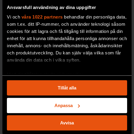
MILJÖ & KLIMAT
Ansvarsfull användning av dina uppgifter
Vi och
våra 1022 partners
behandlar din personliga data,
som t.ex. ditt IP-nummer, och använder teknologi såsom
cookies för att lagra och få tillgång till information på din
enhet för att kunna tillhandahålla personliga annonser och
innehåll, annons- och innehållsmätning, åskådarinsikter
och produktutveckling. Du kan själv välja vilka som får
använda din data och i vilka syften.
Johan Eklöf:
Hur vet man
”Vi ska vara
att en art är
Med din tillåtelse skulle vi även vilja:
rädda om
utrotad?
Samla in information om din geografiska plats
månskenet”
Tillåt alla
30 procent av
alla
som kan ha en noggrannhet på upp till flera meter
arter som har klassats
Identifiera din enhet genom att aktivt skanna den
I boken Månljus
som utrotade
för specifika kännetecken (fingeravtryck)
skildrar biologen
Anpassa
återupptäckts igen.
Ta reda på mer om hur dina personliga uppgifter
Johan Eklöf de
Med matematiska
behandlas och ställ in dina preferenser i
detaljsektionen
.
rytmer månen ger
Avvisa
modeller och AI ska
Du kan ändra eller dra tillbaka ditt samtycke när som
upphov till på
helst från cookie-förklaringen.