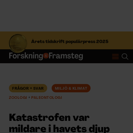
S
ö
Årets tidskrift populärpress 2025
k
e
f
Prenumerera
t
e
r
Logga in
:
FRÅGOR + SVAR
MILJÖ & KLIMAT
ZOOLOGI
PALEONTOLOGI
NYHETSBREV
Katastrofen var
ÄMNEN
mildare i havets djup