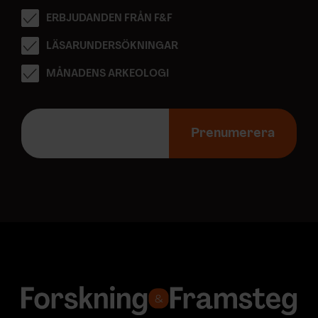
ERBJUDANDEN FRÅN F&F
LÄSARUNDERSÖKNINGAR
MÅNADENS ARKEOLOGI
E
-
Prenumerera
p
o
s
t
a
d
r
e
s
s