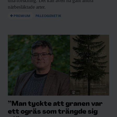
dna-forskning. Det kan även ha gällt andra
närbesläktade arter.
PREMIUM
PALEOGENETIK
”Man tyckte att granen var
ett ogräs som trängde sig