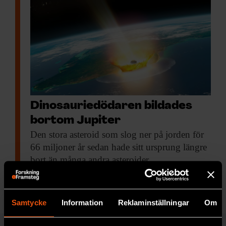
Dinosauriedödaren bildades
bortom Jupiter
Den stora asteroid
som slog ner på jorden för
66 miljoner år sedan hade sitt ursprung längre
bort än många andra asteroider.
PREMIUM
RYMD & FYSIK
Samtycke
Information
Reklaminställningar
Om