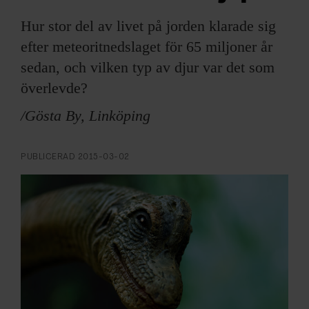
ARKIV & E-TIDNING
Hur stor del av livet på jorden klarade sig
LYSSNA/PODD
efter meteoritnedslaget för 65 miljoner år
sedan, och vilken typ av djur var det som
EVENEMANG & RESOR
överlevde?
/Gösta By, Linköping
SHOP
KONTAKTA F&F
PUBLICERAD
2015-03-02
SKRIV I F&F
PRENUMERERA PÅ F&F
ANNONSERA I F&F
OM F&F