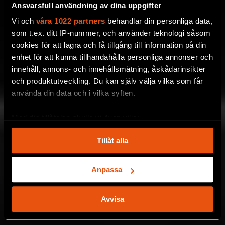
Ansvarsfull användning av dina uppgifter
Vi och
våra 1022 partners
behandlar din personliga data,
som t.ex. ditt IP-nummer, och använder teknologi såsom
cookies för att lagra och få tillgång till information på din
enhet för att kunna tillhandahålla personliga annonser och
innehåll, annons- och innehållsmätning, åskådarinsikter
och produktutveckling. Du kan själv välja vilka som får
använda din data och i vilka syften.
Med din tillåtelse skulle vi även vilja:
Samla in information om din geografiska plats
Tillåt alla
som kan ha en noggrannhet på upp till flera meter
Identifiera din enhet genom att aktivt skanna den
för specifika kännetecken (fingeravtryck)
Anpassa
Ta reda på mer om hur dina personliga uppgifter
behandlas och ställ in dina preferenser i
detaljsektionen
.
Avvisa
Du kan ändra eller dra tillbaka ditt samtycke när som
helst från cookie-förklaringen.