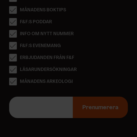
MÅNADENS BOKTIPS
F&F:S PODDAR
INFO OM NYTT NUMMER
F&F:S EVENEMANG
ERBJUDANDEN FRÅN F&F
LÄSARUNDERSÖKNINGAR
MÅNADENS ARKEOLOGI
E
-
Prenumerera
p
o
s
t