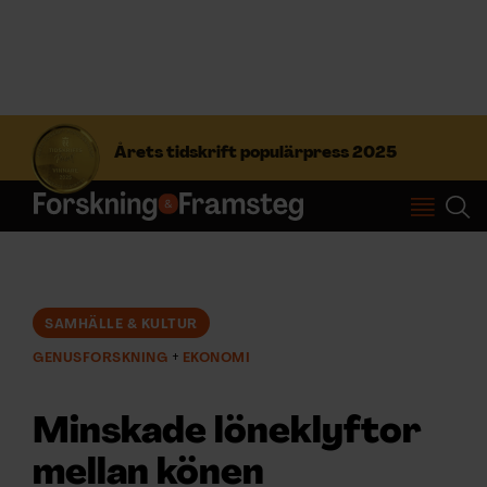
S
ö
Årets tidskrift populärpress 2025
k
e
f
Prenumerera
t
e
r
Logga in
:
SAMHÄLLE & KULTUR
GENUSFORSKNING
EKONOMI
NYHETSBREV
Minskade löneklyftor
ÄMNEN
mellan könen