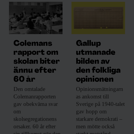
Colemans
Gallup
rapport om
utmanade
skolan biter
bilden av
ännu efter
den folkliga
60 år
opinionen
Den omtalade
Opinionsmätningarn
Colemanrapporten
as ankomst till
gav obekväma svar
Sverige på 1940-talet
om
gav hopp om
skolsegregationens
starkare demokrati –
orsaker. 60 år efter
men mötte också
sin tillkomst gör den
starkt motstånd.