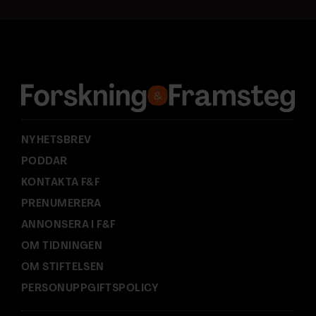
a
d
r
e
s
s
:
NYHETSBREV
PODDAR
KONTAKTA F&F
PRENUMERERA
ANNONSERA I F&F
OM TIDNINGEN
OM STIFTELSEN
PERSONUPPGIFTSPOLICY