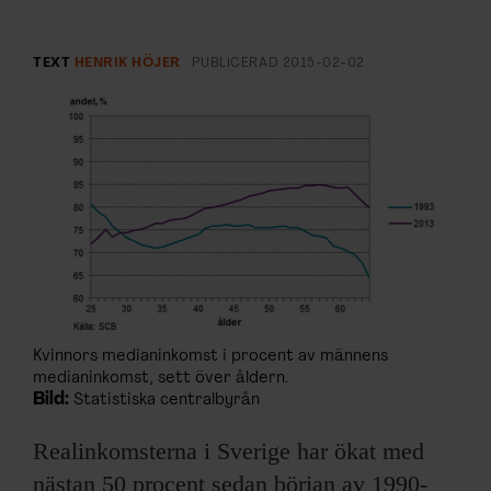
ARKIV & E-TIDNING
LYSSNA/PODD
TEXT
HENRIK HÖJER
PUBLICERAD
2015-02-02
EVENEMANG & RESOR
SHOP
KONTAKTA F&F
SKRIV I F&F
Kvinnors medianinkomst i procent av männens
PRENUMERERA PÅ F&F
medianinkomst, sett över åldern.
Bild:
Statistiska centralbyrån
ANNONSERA I F&F
Realinkomsterna i Sverige har ökat med
OM F&F
nästan 50 procent sedan början av 1990-