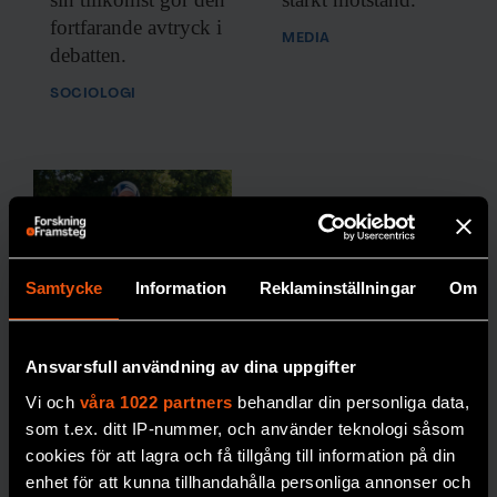
fortfarande avtryck i
MEDIA
debatten.
SOCIOLOGI
Samtycke
Information
Reklaminställningar
Om
”Förbjud alla
religiösa
Ansvarsfull användning av dina uppgifter
symboler –
Vi och
våra 1022 partners
behandlar din personliga data,
inte bara
som t.ex. ditt IP-nummer, och använder teknologi såsom
muslimska”
cookies för att lagra och få tillgång till information på din
enhet för att kunna tillhandahålla personliga annonser och
Sverige har gett