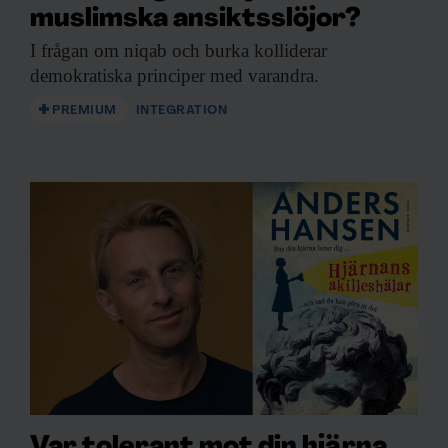
muslimska ansiktsslöjor?
I frågan om
niqab och burka kolliderar
demokratiska principer med varandra.
PREMIUM
INTEGRATION
Var tolerant mot din hjärna