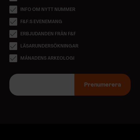
INFO OM NYTT NUMMER
F&F:S EVENEMANG
ERBJUDANDEN FRÅN F&F
LÄSARUNDERSÖKNINGAR
MÅNADENS ARKEOLOGI
E
-
Prenumerera
p
o
s
t
a
d
r