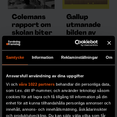
Colemans
Gallup
rapport om
utmanade
skolan biter
bilden av
ännu efter
den folkliga
60 år
opinionen
Den omtalade
Opinionsmätningarn
Samtycke
Information
Reklaminställningar
Om
Colemanrapporten
as ankomst till
gav obekväma svar
Sverige på 1940-talet
om
gav hopp om
Ansvarsfull användning av dina uppgifter
skolsegregationens
starkare demokrati –
Vi och
våra 1022 partners
behandlar din personliga data,
orsaker. 60 år efter
men mötte också
som t.ex. ditt IP-nummer, och använder teknologi såsom
sin tillkomst gör den
starkt motstånd.
cookies för att lagra och få tillgång till information på din
fortfarande avtryck i
enhet för att kunna tillhandahålla personliga annonser och
MEDIA
debatten.
innehåll, annons- och innehållsmätning, åskådarinsikter
och produktutveckling. Du kan själv välja vilka som får