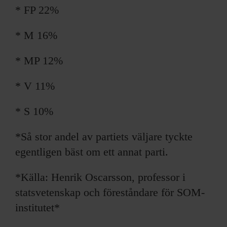
* FP 22%
* M 16%
* MP 12%
* V 11%
* S 10%
*Så stor andel av partiets väljare tyckte
egentligen bäst om ett annat parti.
*Källa: Henrik Oscarsson, professor i
statsvetenskap och föreståndare för SOM-
institutet*