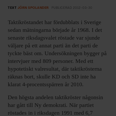
ARKIV & E-TIDNING
TEXT
JÖRN SPOLANDER
PUBLICERAD
2012-03-30
LYSSNA/PODD
Taktikröstandet har fördubblats i Sverige
EVENEMANG & RESOR
sedan mätningarna började år 1968. I det
senaste riksdagsvalet röstade var sjunde
SHOP
väljare på ett annat parti än det parti de
tyckte bäst om. Undersökningen bygger på
KONTAKTA F&F
intervjuer med 809 personer. Med ett
hypotetiskt valresultat, där taktikrösterna
SKRIV I F&F
räknas bort, skulle KD och SD inte ha
klarat 4-procentsspärren år 2010.
PRENUMERERA PÅ F&F
Den högsta andelen taktikröster någonsin
ANNONSERA I F&F
har gått till Ny demokrati. När partiet
röstades in i riksdagen 1991 med 6,7
OM F&F