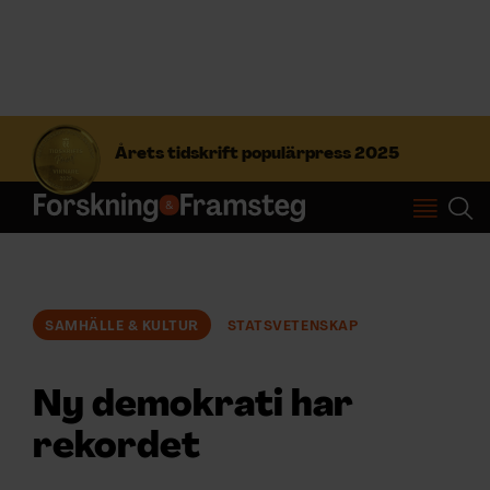
S
ö
Årets tidskrift populärpress 2025
k
e
f
Prenumerera
t
e
r
Logga in
:
SAMHÄLLE & KULTUR
STATSVETENSKAP
NYHETSBREV
Ny demokrati har
ÄMNEN
rekordet