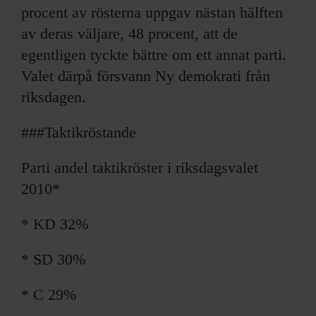
procent av rösterna uppgav nästan hälften
av deras väljare, 48 procent, att de
egentligen tyckte bättre om ett annat parti.
Valet därpå försvann Ny demokrati från
riksdagen.
###Taktikröstande
Parti andel taktik­röster i riksdagsvalet
2010*
* KD 32%
* SD 30%
* C 29%