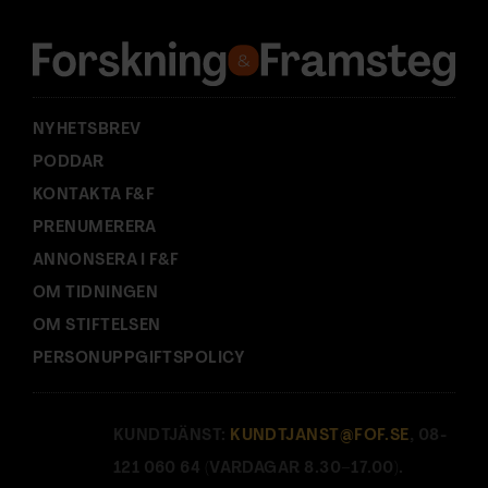
e
s
s
:
NYHETSBREV
PODDAR
KONTAKTA F&F
PRENUMERERA
ANNONSERA I F&F
OM TIDNINGEN
OM STIFTELSEN
PERSONUPPGIFTSPOLICY
KUNDTJÄNST:
KUNDTJANST@FOF.SE
, 08-
121 060 64 (VARDAGAR 8.30–17.00).