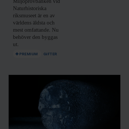
Miljöprovbanken vid
information som du har tillhandahållit eller som de har
Naturhistoriska
samlat in när du har använt deras tjänster.
riksmuseet är en av
världens äldsta och
mest omfattande. Nu
behöver den byggas
ut.
PREMIUM
GIFTER