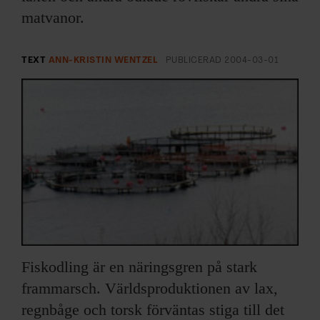
ARKIV & E-TIDNING
matvanor.
LYSSNA/PODD
TEXT
ANN-KRISTIN WENTZEL
PUBLICERAD
2004-03-01
EVENEMANG & RESOR
SHOP
KONTAKTA F&F
SKRIV I F&F
PRENUMERERA PÅ F&F
Fiskodling är en näringsgren på stark
ANNONSERA I F&F
frammarsch. Världsproduktionen av lax,
regnbåge och torsk förväntas stiga till det
OM F&F