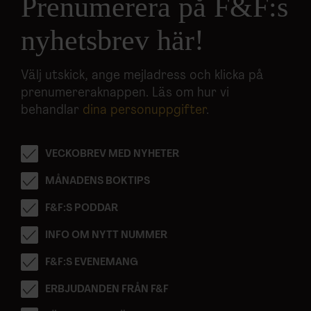
Prenumerera på F&F:s
nyhetsbrev här!
Välj utskick, ange mejladress och klicka på
prenumereraknappen. Läs om hur vi
behandlar
dina personuppgifter
.
VECKOBREV MED NYHETER
MÅNADENS BOKTIPS
F&F:S PODDAR
INFO OM NYTT NUMMER
F&F:S EVENEMANG
ERBJUDANDEN FRÅN F&F