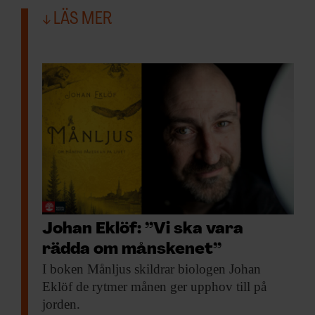
LÄS MER
Johan Eklöf: ”Vi ska vara
rädda om månskenet”
I boken Månljus
skildrar biologen Johan
Eklöf de rytmer månen ger upphov till på
jorden.