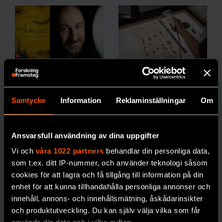
Johan Eklöf:
Hur vet man
”Vi ska vara
att en art är
Samtycke
Information
Reklaminställningar
Om
rädda om
utrotad?
månskenet”
30 procent av
alla
arter som har klassats
I boken Månljus
Ansvarsfull användning av dina uppgifter
som utrotade
skildrar biologen
Vi och
våra 1022 partners
behandlar din personliga data,
återupptäckts igen.
Johan Eklöf de
som t.ex. ditt IP-nummer, och använder teknologi såsom
Med matematiska
rytmer månen ger
cookies för att lagra och få tillgång till information på din
modeller och AI ska
upphov till på
enhet för att kunna tillhandahålla personliga annonser och
bedömningarna få
jorden.
innehåll, annons- och innehållsmätning, åskådarinsikter
bättre precision.
och produktutveckling. Du kan själv välja vilka som får
MÅNEN