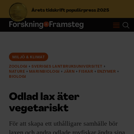
Årets tidskrift populärpress 2025
S
ö
k
e
f
MILJÖ & KLIMAT
Prenumerera
t
ZOOLOGI
SVERIGES LANTBRUKSUNIVERSITET
e
NATURE
MARINBIOLOGI
JÄRN
FISKAR
ENZYMER
r
Logga in
BIOLOGI
:
Odlad lax äter
NYHETSBREV
vegetariskt
ÄMNEN
För att skapa ett uthålligare samhälle bör
laxen och andra odlade rovfiskar ändra sina