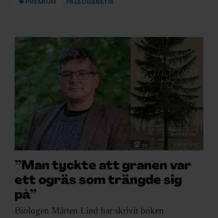
PREMIUM
PALEOGENETIK
”Man tyckte att granen var
ett ogräs som trängde sig
på”
Biologen Mårten Lind
har skrivit boken