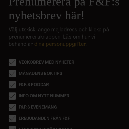
Prenumerera på F&F:s
nyhetsbrev här!
Välj utskick, ange mejladress och klicka på
prenumereraknappen. Läs om hur vi
behandlar
dina personuppgifter
.
VECKOBREV MED NYHETER
MÅNADENS BOKTIPS
F&F:S PODDAR
INFO OM NYTT NUMMER
F&F:S EVENEMANG
ERBJUDANDEN FRÅN F&F