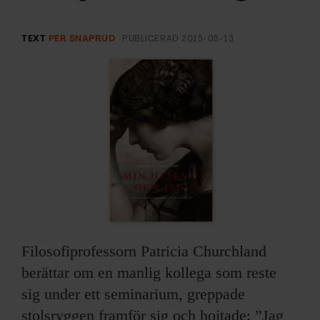
ARKIV & E-TIDNING
TEXT
PER SNAPRUD
PUBLICERAD
2015-05-13
LYSSNA/PODD
EVENEMANG & RESOR
SHOP
KONTAKTA F&F
SKRIV I F&F
PRENUMERERA PÅ F&F
Filosofiprofessorn Patricia Churchland
berättar om en manlig kollega som reste
ANNONSERA I F&F
sig under ett seminarium, greppade
OM F&F
stolsryggen framför sig och hojtade: ”Jag