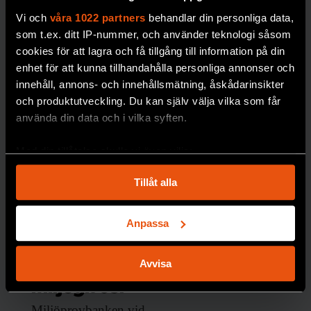
Vi och
våra 1022 partners
behandlar din personliga data,
BIOLOGISK MÅNGFALD
som t.ex. ditt IP-nummer, och använder teknologi såsom
cookies för att lagra och få tillgång till information på din
enhet för att kunna tillhandahålla personliga annonser och
innehåll, annons- och innehållsmätning, åskådarinsikter
och produktutveckling. Du kan själv välja vilka som får
använda din data och i vilka syften.
Med din tillåtelse skulle vi även vilja:
Nytt
Samla in information om din geografiska plats
frysrum på
Tillåt alla
som kan ha en noggrannhet på upp till flera meter
Naturhistor
Identifiera din enhet genom att aktivt skanna den
för specifika kännetecken (fingeravtryck)
iska säkrar
Anpassa
Ta reda på mer om hur dina personliga uppgifter
forskning
behandlas och ställ in dina preferenser i
detaljsektionen
.
Avvisa
om
Du kan ändra eller dra tillbaka ditt samtycke när som
miljögifter
helst från cookie-förklaringen.
Miljöprovbanken vid