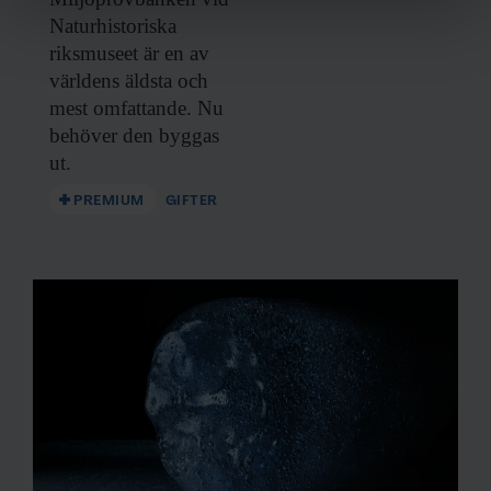
Vi använder enhetsidentifierare för att anpassa innehållet
Naturhistoriska
och annonserna till användarna, tillhandahålla funktioner
riksmuseet är en av
för sociala medier och analysera vår trafik. Vi
världens äldsta och
vidarebefordrar även sådana identifierare och annan
mest omfattande. Nu
information från din enhet till de sociala medier och
behöver den byggas
annons- och analysföretag som vi samarbetar med.
ut.
Dessa kan i sin tur kombinera informationen med annan
information som du har tillhandahållit eller som de har
PREMIUM
GIFTER
samlat in när du har använt deras tjänster.