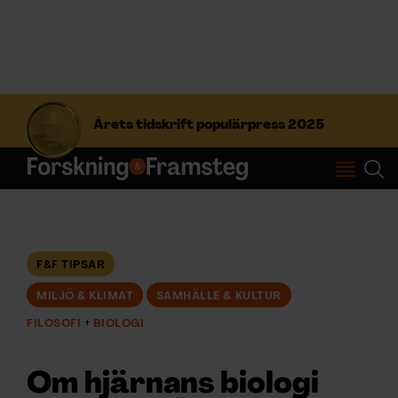
S
ö
Årets tidskrift populärpress 2025
k
e
f
Prenumerera
t
e
r
Logga in
:
F&F TIPSAR
MILJÖ & KLIMAT
SAMHÄLLE & KULTUR
NYHETSBREV
FILOSOFI
BIOLOGI
ÄMNEN
Om hjärnans biologi