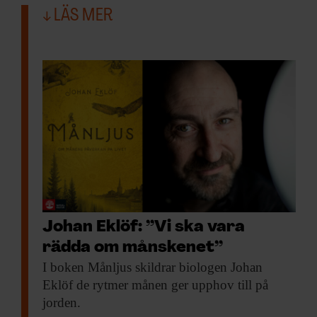
LÄS MER
Johan Eklöf: ”Vi ska vara
rädda om månskenet”
I boken Månljus
skildrar biologen Johan
Eklöf de rytmer månen ger upphov till på
jorden.