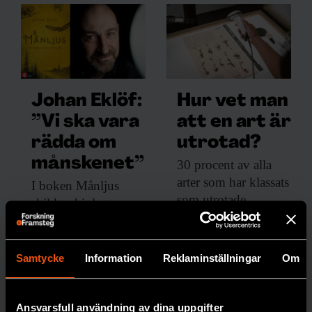
Johan Eklöf:
Hur vet man
”Vi ska vara
att en art är
rädda om
utrotad?
månskenet”
30 procent av
alla
arter som har klassats
I boken Månljus
som utrotade
skildrar biologen
återupptäckts igen.
Johan Eklöf de
Med matematiska
rytmer månen ger
modeller och AI ska
upphov till på
Samtycke
Information
Reklaminställningar
Om
bedömningarna få
jorden.
bättre precision.
MÅNEN
Ansvarsfull användning av dina uppgifter
PREMIUM