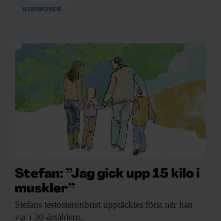
HORMONER
information som du har tillhandahållit eller som de har
samlat in när du har använt deras tjänster.
Stefan: ”Jag gick upp 15 kilo i
muskler”
Stefans testosteronbrist upptäcktes
först när han
var i 30-årsåldern.