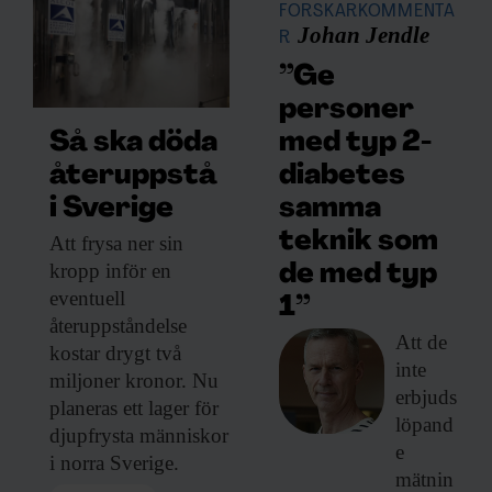
FORSKARKOMMENTA
Johan Jendle
R
”Ge
personer
med typ 2-
Så ska döda
diabetes
återuppstå
samma
i Sverige
teknik som
Att frysa ner
sin
kropp inför en
de med typ
eventuell
1”
återuppståndelse
Att de
kostar drygt två
inte
miljoner kronor. Nu
erbjuds
planeras ett lager för
löpand
djupfrysta människor
e
i norra Sverige.
mätnin