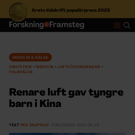
Årets tidskrift populärpress 2025
S
ö
k
e
f
MEDICIN & HÄLSA
Prenumerera
t
OBSTETRIK
MEDICIN
LUFTFÖRORENINGAR
e
FOLKHÄLSA
r
Logga in
:
Renare luft gav tyngre
barn i Kina
NYHETSBREV
ÄMNEN
TEXT
PER SNAPRUD
PUBLICERAD
2015-04-28