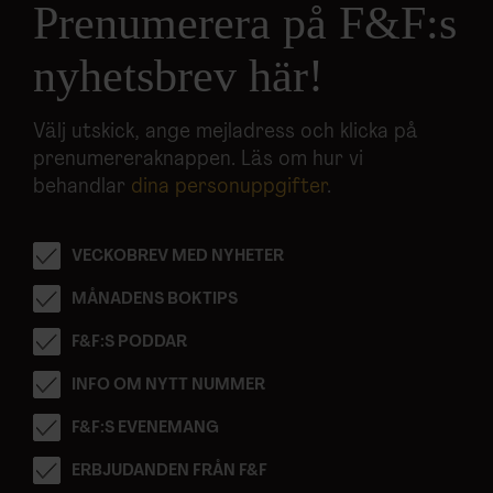
Prenumerera på F&F:s
nyhetsbrev här!
Välj utskick, ange mejladress och klicka på
prenumereraknappen. Läs om hur vi
behandlar
dina personuppgifter
.
VECKOBREV MED NYHETER
MÅNADENS BOKTIPS
F&F:S PODDAR
INFO OM NYTT NUMMER
F&F:S EVENEMANG
ERBJUDANDEN FRÅN F&F