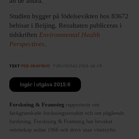
än de andra.
Studien bygger på födelsevikten hos 83672
bebisar i Beijing. Resultaten publiceras i
tidskriften
Environmental Health
Perspectives
.
TEXT
PER SNAPRUD
PUBLICERAD
2015-04-28
Ingår i utgåva 2015/6
Forskning & Framsteg
rapporterar om
fackgranskade forskningsresultat och om pågående
forskning. Forskning & Framsteg har bevakat
vetenskap sedan 1966 och drivs utan vinstsyfte.