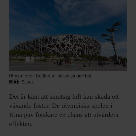
ARKIV & E-TIDNING
LYSSNA/PODD
EVENEMANG & RESOR
SHOP
KONTAKTA F&F
Himlen över Beijing är sällan så här blå.
Bild:
iStock
SKRIV I F&F
Det är känt att smutsig luft kan skada ett
PRENUMERERA PÅ F&F
växande foster. De olympiska spelen i
Kina gav forskare en chans att utvärdera
ANNONSERA I F&F
effekten.
OM F&F