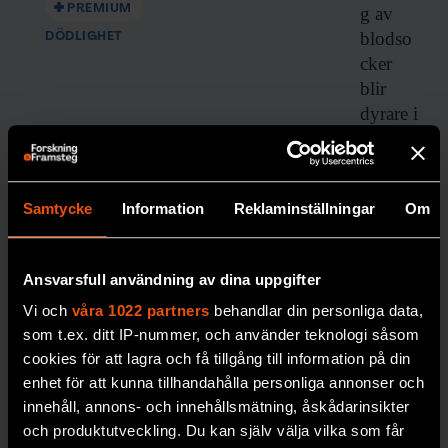
PREMIUM
g av
blodso
DÖDLIGHET
cker
blir
dyrare i
längde
n,
skriver
Samtycke
Information
Reklaminställningar
Om
forskar
en
Johan
Ansvarsfull användning av dina uppgifter
Jendle.
Vi och
våra 1022 partners
behandlar din personliga data,
DIABETE
som t.ex. ditt IP-nummer, och använder teknologi såsom
S
cookies för att lagra och få tillgång till information på din
enhet för att kunna tillhandahålla personliga annonser och
innehåll, annons- och innehållsmätning, åskådarinsikter
och produktutveckling. Du kan själv välja vilka som får