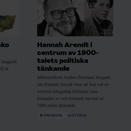
sko
Hannah Arendt i
centrum av 1900-
talets politiska
 magasin
tänkande
00 år
Idéhistorikern Anders Burmans
biografi
om Hannah Arendt visar att hon var en
extremt mångsidig författare som
formades av och formade mycket av
1900-talets tänkande.
PREMIUM
HISTORIA