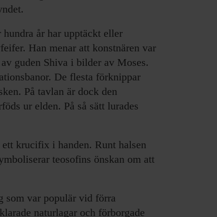
yndet.
 hundra år har upptäckt eller
Pfeifer. Han menar att konstnären var
 av guden Shiva i bilder av Moses.
ationsbanor. De flesta förknippar
ken. På tavlan är dock den
öds ur elden. På så sätt lurades
 ett krucifix i handen. Runt halsen
ymboliserar teosofins önskan om att
g som var populär vid förra
rklarade naturlagar och förborgade