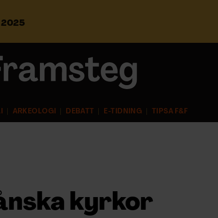
s 2025
S
ö
k
e
f
t
e
r
I
ARKEOLOGI
DEBATT
E-TIDNING
TIPSA F&F
:
kånska kyrkor