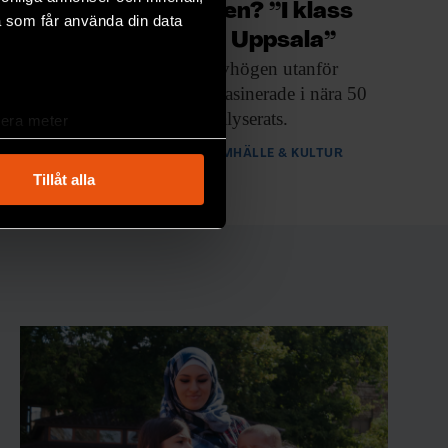
Brunnshögen? ”I klass
a som får använda din data
med Gamla Uppsala”
Fynden från gravhögen
utanför
Uppsala låg magasinerade i nära 50
år. Nu har de analyserats.
lera meter
ryck)
PREMIUM
SAMHÄLLE & KULTUR
ljsektionen
. Du kan ändra
Tillåt alla
andahålla funktioner för
n information från din enhet
 tur kombinera informationen
deras tjänster.