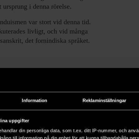
t ursprung i denna rörelse.
nduismen var stort vid denna tid.
terades livligt, och vid många
anskrit, det fornindiska språket.
Information
Reklaminställningar
e forskningsresultat och om pågående forskning.
66 och drivs utan vinstsyfte.
ina uppgifter
handlar din personliga data, som t.ex. ditt IP-nummer, och anv
illgång till information på din enhet för att kunna tillhandahålla pe