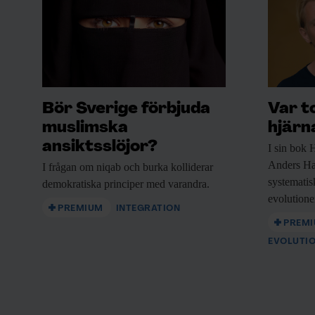
Bör Sverige förbjuda
Var t
muslimska
hjärn
ansiktsslöjor?
I sin bok
H
Anders Ha
I frågan om
niqab och burka kolliderar
systematisk
demokratiska principer med varandra.
evolutione
PREMIUM
INTEGRATION
PREM
EVOLUTI