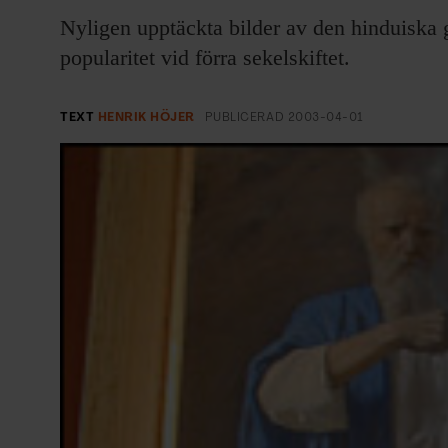
EVENEMANG & RESOR
Nyligen upptäckta bilder av den hinduiska g
popularitet vid förra sekelskiftet.
SHOP
KONTAKTA F&F
TEXT
HENRIK HÖJER
PUBLICERAD
2003-04-01
SKRIV I F&F
PRENUMERERA PÅ F&F
ANNONSERA I F&F
OM F&F