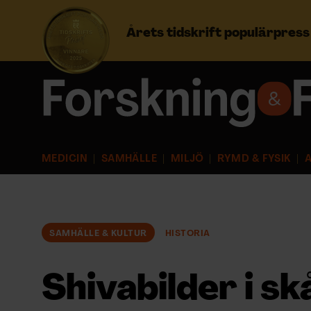
Årets tidskrift populärpres
Prenumerera
Logga in
MEDICIN
SAMHÄLLE
MILJÖ
RYMD & FYSIK
A
NYHETSBREV
ÄMNEN
SAMHÄLLE & KULTUR
HISTORIA
ARKIV & E-TIDNING
Shivabilder i s
LYSSNA/PODD