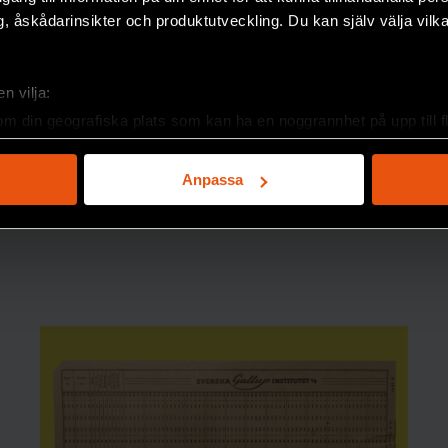
, åskådarinsikter och produktutveckling. Du kan själv välja vilk
n vilja:
om din geografiska plats som kan ha en noggrannhet på upp till f
genom att aktivt skanna den för specifika kännetecken (fingeravt
rsonliga uppgifter behandlas och ställ in dina preferenser i
deta
Anpassa
ke när som helst från cookie-förklaringen.
e för att anpassa innehållet och annonserna till användarna, tillh
vår trafik. Vi vidarebefordrar även sådana identifierare och anna
nnons- och analysföretag som vi samarbetar med. Dessa kan i sin
har tillhandahållit eller som de har samlat in när du har använt 