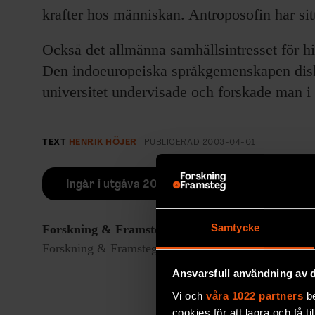
krafter hos människan. Antroposofin har sit
Också det allmänna samhällsintresset för hi
Den indoeuropeiska språkgemenskapen disku
universitet undervisade och forskade man i s
TEXT
HENRIK HÖJER
PUBLICERAD
2003-04-01
Ingår i utgåva 2003/3
Samtycke
Forskning & Framsteg
rapporterar om fackgranskad
Forskning & Framsteg har bevakat vetenskap sedan 19
Ansvarsfull användning av d
Vi och
våra 1022 partners
be
cookies för att lagra och få t