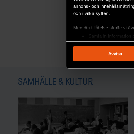
annons- och innehållsmätning
och i vilka syften.
Med din tillåtelse skulle vi äve
Samla in information 
Identifiera din enhet 
Ta reda på mer om hur dina pe
Avvisa
eller dra tillbaka ditt samtyc
Vi använder enhetsidentifierar
sociala medier och analysera 
SAMHÄLLE & KULTUR
till de sociala medier och a
med annan information som du 