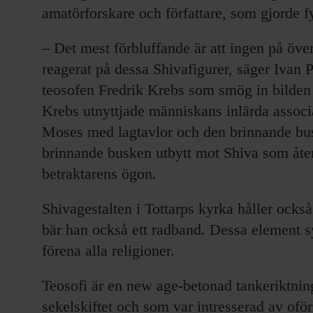
amatörforskare och författare, som gjorde f
– Det mest förbluffande är att ingen på över
reagerat på dessa Shivafigurer, säger Ivan 
teosofen Fredrik Krebs som smög in bilden
Krebs utnyttjade människans inlärda associ
Moses med lagtavlor och den brinnande bus
brinnande busken utbytt mot Shiva som återf
betraktarens ögon.
Shivagestalten i Tottarps kyrka håller också
bär han också ett radband. Dessa element s
förena alla religioner.
Teosofi är en new age-betonad tankeriktnin
sekelskiftet och som var intresserad av ofö