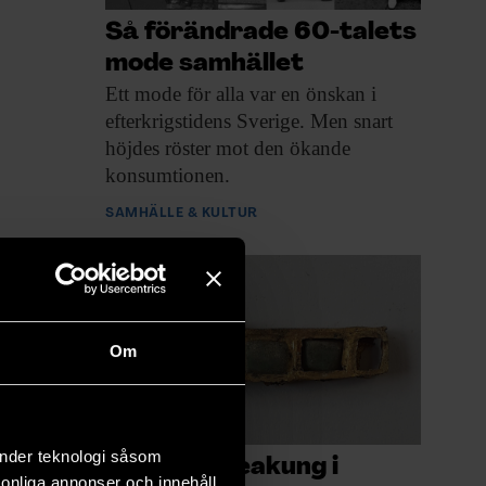
Så förändrade 60-talets
mode samhället
Ett mode för
alla var en önskan i
efterkrigstidens Sverige. Men snart
höjdes röster mot den ökande
konsumtionen.
SAMHÄLLE & KULTUR
Om
änder teknologi såsom
Vilar en sveakung i
rsonliga annonser och innehåll,