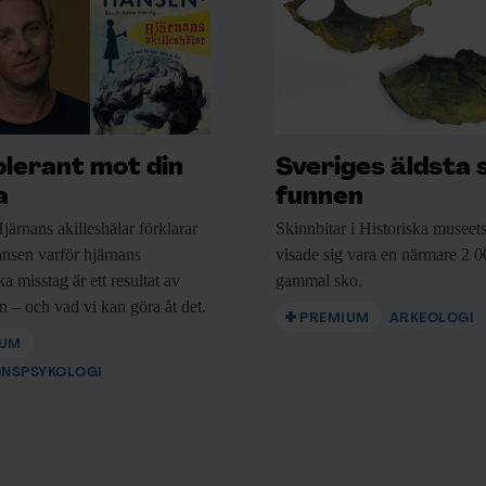
olerant mot din
Sveriges äldsta 
a
funnen
järnans akilleshälar förklarar
Skinnbitar i Historiska
museets
nsen varför hjärnans
visade sig vara en närmare 2 0
a misstag är ett resultat av
gammal sko.
n – och vad vi kan göra åt det.
PREMIUM
ARKEOLOGI
IUM
ONSPSYKOLOGI