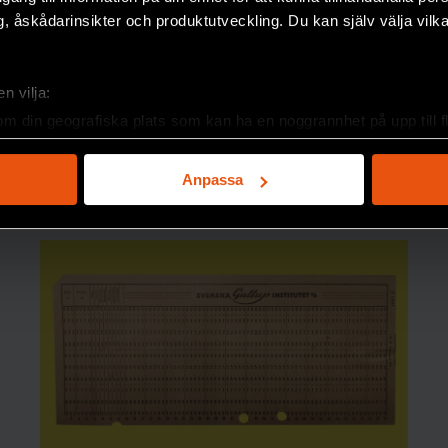
, åskådarinsikter och produktutveckling. Du kan själv välja vilk
n vilja:
om din geografiska plats som kan ha en noggrannhet på upp till f
genom att aktivt skanna den för specifika kännetecken (fingeravt
rsonliga uppgifter behandlas och ställ in dina preferenser i
deta
Anpassa
ke när som helst från cookie-förklaringen.
e för att anpassa innehållet och annonserna till användarna, tillh
vår trafik. Vi vidarebefordrar även sådana identifierare och anna
nnons- och analysföretag som vi samarbetar med. Dessa kan i sin
har tillhandahållit eller som de har samlat in när du har använt 