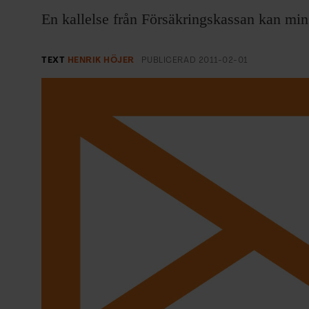
EVENEMANG & RESOR
En kallelse från Försäkringskassan kan min
SHOP
TEXT
HENRIK HÖJER
PUBLICERAD
2011-02-01
KONTAKTA F&F
SKRIV I F&F
PRENUMERERA PÅ F&F
ANNONSERA I F&F
OM F&F