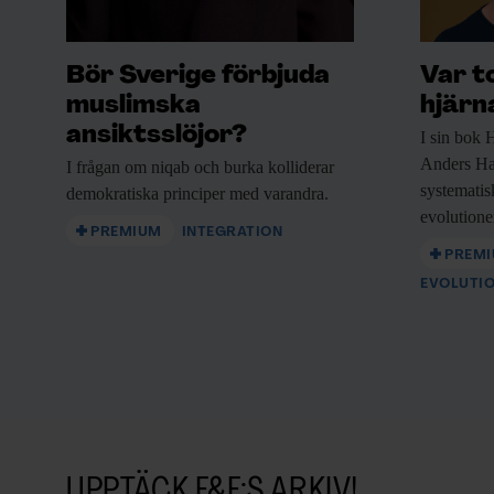
Bör Sverige förbjuda
Var t
muslimska
hjärn
ansiktsslöjor?
I sin bok
H
Anders Ha
I frågan om
niqab och burka kolliderar
systematisk
demokratiska principer med varandra.
evolutione
PREMIUM
INTEGRATION
PREM
EVOLUTI
UPPTÄCK F&F:S ARKIV!