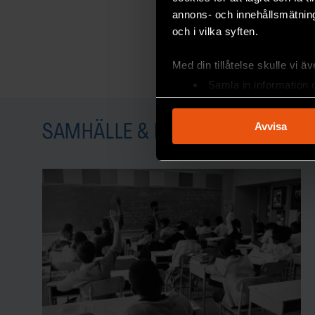
annons- och innehållsmätning
och i vilka syften.
Med din tillåtelse skulle vi äve
Samla in information 
Identifiera din enhet 
Ta reda på mer om hur dina pe
Avvisa
SAMHÄLLE & KULTUR
eller dra tillbaka ditt samtyc
Vi använder enhetsidentifierar
sociala medier och analysera 
till de sociala medier och a
med annan information som du 