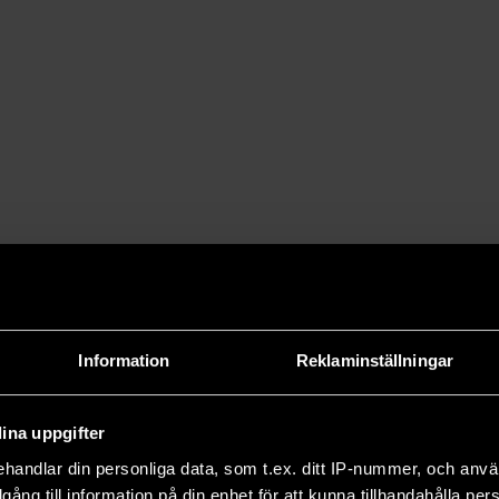
Information
Reklaminställningar
ina uppgifter
handlar din personliga data, som t.ex. ditt IP-nummer, och anv
illgång till information på din enhet för att kunna tillhandahålla pe