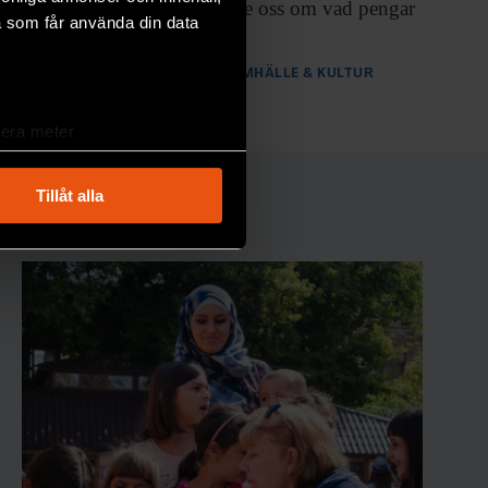
Men vad säger de oss om vad pengar
a som får använda din data
egentligen är?
PREMIUM
SAMHÄLLE & KULTUR
lera meter
ryck)
ljsektionen
. Du kan ändra
Tillåt alla
andahålla funktioner för
n information från din enhet
 tur kombinera informationen
deras tjänster.