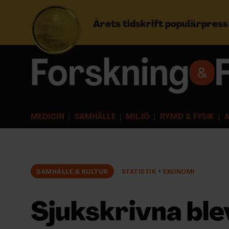
Årets tidskrift populärpres
Prenumerera
Logga in
MEDICIN
SAMHÄLLE
MILJÖ
RYMD & FYSIK
A
NYHETSBREV
ÄMNEN
SAMHÄLLE & KULTUR
STATISTIK
EKONOMI
ARKIV & E-TIDNING
Sjukskrivna ble
LYSSNA/PODD