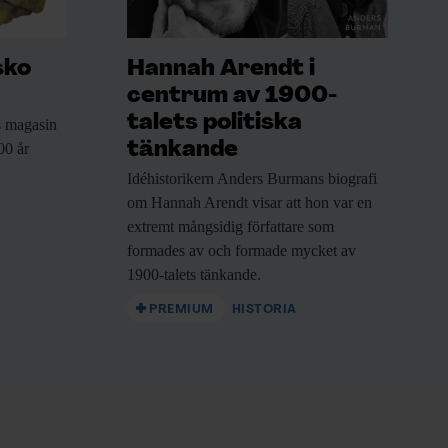
sko
Hannah Arendt i
centrum av 1900-
talets politiska
 magasin
tänkande
00 år
Idéhistorikern Anders Burmans
biografi
om Hannah Arendt visar att hon var en
extremt mångsidig författare som
formades av och formade mycket av
1900-talets tänkande.
PREMIUM
HISTORIA