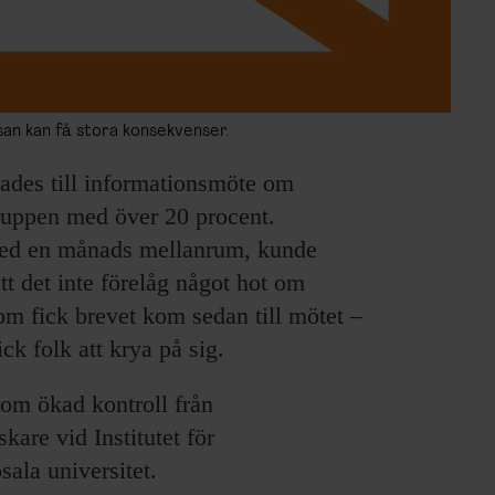
san kan få stora konsekvenser.
lades till informationsmöte om
ruppen med över 20 procent.
r med en månads mellanrum, kunde
att det inte förelåg något hot om
om fick brevet kom sedan till mötet –
ick folk att krya på sig.
som ökad kontroll från
kare vid Institutet för
ala universitet.