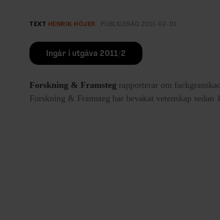
TEXT
HENRIK HÖJER
PUBLICERAD
2011-02-01
Ingår i utgåva 2011/2
Forskning & Framsteg
rapporterar om fackgranskad
Forskning & Framsteg har bevakat vetenskap sedan 19