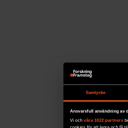
Samtycke
Ansvarsfull användning av d
Vi och
våra 1022 partners
be
cookies för att lagra och få t