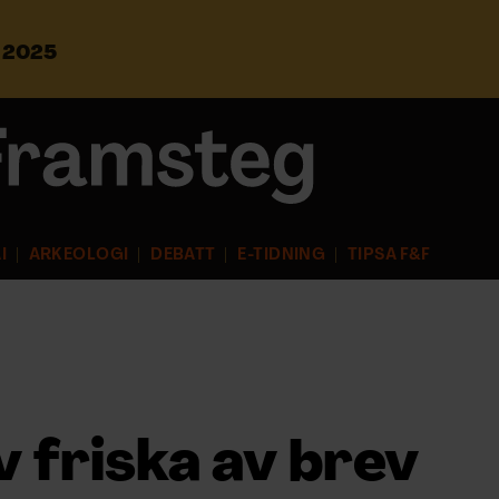
s 2025
S
ö
k
e
f
t
e
r
I
ARKEOLOGI
DEBATT
E-TIDNING
TIPSA F&F
:
v friska av brev