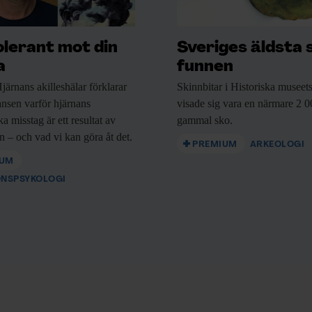
olerant mot din
Sveriges äldsta 
a
funnen
järnans akilleshälar förklarar
Skinnbitar i Historiska
museets
nsen varför hjärnans
visade sig vara en närmare 2 0
a misstag är ett resultat av
gammal sko.
n – och vad vi kan göra åt det.
PREMIUM
ARKEOLOGI
IUM
ONSPSYKOLOGI