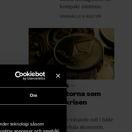
kompakt ointresse.
SAMHÄLLE & KULTUR
Stablecoins –
kryptovalutorna som
Om
lockar när krisen
kommer
Stablecoins får en
växande roll i både
änder teknologi såsom
kriser och den globala ekonomin.
rsonliga annonser och innehåll,